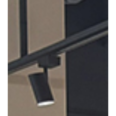
론계 문인의 문학론과 한시」를 발표·토론한다. 윤재환 소장은 "소
후기 한시 연구의 지평을 넓히고, 근기 문단의 문학적 성격을 종합