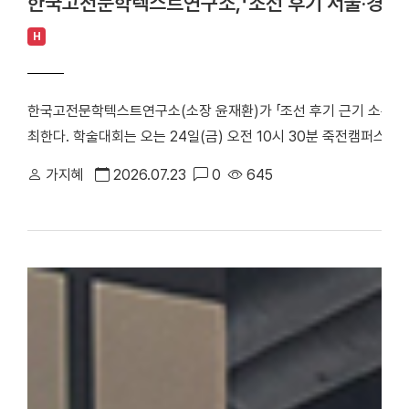
한국고전문학텍스트연구소,「조선 후기 서울·경기 
H
한국고전문학텍스트연구소(소장 윤재환)가 「조선 후기 근기 소론 계
최한다. 학술대회는 오는 24일(금) 오전 10시 30분 죽전캠퍼스 
당정치의 주요 정치 세력으로, 현실적인 개혁과 유연한 정치를 지향
가지혜
2026.07.23
0
645
후기 서울 및 경기 지역에 거주한 소론 계열 문인들의 시문학을 통
창작 경향을 심층적으로 조명한다. △ 한국고전문학텍스트연구소「조
스터 학술대회는 1부 세션과 2부 세션으로 진행된다. 1부 세션에
론 형성기 문인의 전개와 문학론」을 발표·토론한다. △유진희 연구교
반 소론계 관료 문인의 시문학」을 발표·토론한다. 2부 세션에서는 
문학 이론」으로 시작된다. 이어 △유명석 연구교수(단국대)와 송혁기
시문학」을 발표·토론한다. △박희인 연구교수(단국대)와 김민학 교수
관과 시적 지향」을 발표·토론한다. △채지수 연구교수(단국대)와 이
이씨 문인들의 문학론과 한시」를 발표·토론한다. △이황진 교수(단국