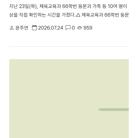
지난 23일(목), 체육교육과 66학번 동문과 가족 등 10여 명이 
상을 직접 확인하는 시간을 가졌다.△ 체육교육과 66학번 동문과 
천안부총장의 주도로 진행된 이번 ‘체육교육과 66학번 동기회 모교
윤주연
2026.07.24
0
959
러보며 모교의 발전상을 확인하고 동기 간 우애를 다지기 위해 마련됐
동 캠퍼스에서 학업을 이어온 만큼, 천안캠퍼스를 처음 찾은 이번 방
학의 주요 시설을 둘러봤다. 최종진 전 천안부총장은 “과거 한남
방문해 웅장해진 규모와 훌륭한 인프라를 직접 둘러보며 큰 놀라움을
재 모습을 눈으로 확인하며 동문으로서 깊은 자긍심과 자랑스러움을
에 위치한 '88 서울올림픽 스포츠과학 학술대회 기념관'을 둘러보고 
올림픽의 스포츠과학 학술대회가 개최됐던 천안캠퍼스 체육관을 시작
봤다. 캠퍼스 투어 이후에는 학생 식당인 ‘1947_commons’로 
'1947_commons'에서 오찬을 함께하며 옛 추억을 되새겼다. 한편
주년 기념 모금 캠페인」을 본격적으로 전개하고 있다. 이번 시니어
80주년을 향한 동문 사회의 관심과 결속력을 한층 더 끌어올리는 