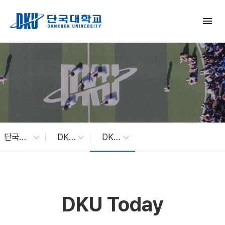
Skip to Main Content
menu
단국대 소식
DKU News
DKU Today
DKU Today