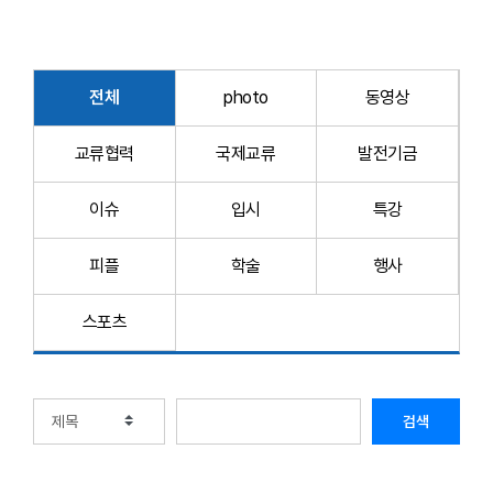
전체
photo
동영상
교류협력
국제교류
발전기금
이슈
입시
특강
피플
학술
행사
스포츠
검색