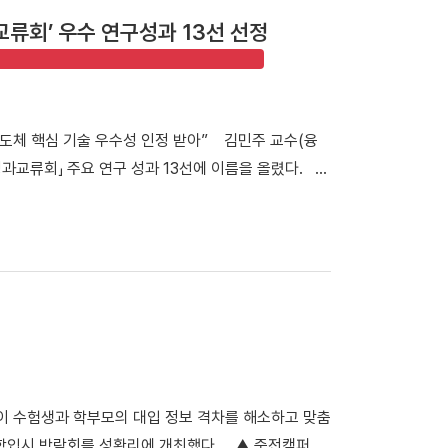
인[2025. 3. 1. ~ 6. 30/ 기부자42명/ 8천 8백만
류회’ 우수 연구성과 13선 선정
명, 1억 900만 원]의 모금 실적을 기록하며 성공적으로 마침
참여한 53명의 기부자 벤치는 오는 8월 말 양 캠퍼
▲기부자 상세정보 ▲벤치 네이밍 ▲벤치 위치 찾기 등
2.7%) ▲기업 34개 사(10.7%) ▲일반인 8명
 반도체 핵심 기술 우수성 인정 받아” 김민주 교수(융
주성 군(영미인문학과 3학년)은 “캠퍼스 곳곳의 벤치에 단
과교류회」 주요 연구 성과 13선에 이름을 올렸다.
았다”라며 “소중한 기부가 학생들의 교육환경 개선으로
퓨팅 구현 및 검증을 위한 상온 3D 이종접합 기술」은 정
 단국인이 되고 싶다” 라고 밝혔다. [☞대외협력처 벤
성과로 선정돼 기술력과 우수성을 인정받았다. ▲ 김민
페인은 국내 대학의 모범 사례로 기록됐다. 이번 캠페
기술정보통신부가 지원하는 반도체 연구개발 사업의 성과
문화를 고액 기부자 중심에서 모두가 참여하는 기부로 확
 13일부터 14일까지 부산에서 개최됐으며, 반도체
 바탕으로 2025학년도 발전기금 모금액 79.6억 원
여 명이 참석했다. 성과전시관에는 연구성과의 우수성과
리되지만, 캠퍼스 곳곳에 남겨진 기부자들의 따뜻한 메시
김민주 교수는 센서와 메모리를 하나의 구조로 집적해
것"이라며 "이번 캠페인으로 확인한 참여와 나눔의 문
모리-인-센서(MiS) 기술을 개발하고 있다. 특히 화학
밝혔다. 한편, 우리 대학은 기부자들의 뜻에 발맞춰 학
체 소자를 손상 없이 3차원으로 집적할 수 있는 원천기
인프라 개선에 박차를 가하고 있다. ▲융‧복합 학습공
 수험생과 학부모의 대입 정보 격차를 해소하고 맞춤
김민주 교수 차세대지능형반도체기술개발사업 연구 포스
▲쉼터 및 휴식공간 리모델링 등 학습‧휴게 인프라 전
대학입시 박람회를 성황리에 개최했다. ▲ 죽전캠퍼스