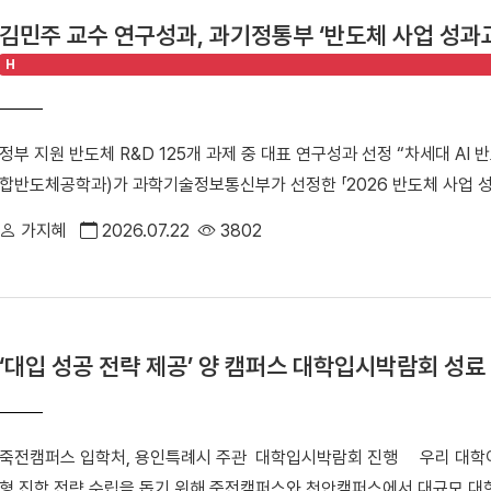
페인[2024.6.1~6.30/ 기부자 110명, 기부금 2억 6,010만 원] ▲3차 캠페
김민주 교수 연구성과, 과기정통부 ‘반도체 사업 성과교
원] 그리고 마지막 ▲4차 캠페인[2026. 3. 1. ~ 6. 30/ 기부자 53
H
표를 찍었다.△캠퍼스 곳곳에 설치된 기부자들의 벤치 모습 캠페인 4차에 
스 곳곳에 설치된다. 대외협력처 홈페이지 「나의 벤치 찾기」 코너에서 
을 확인할 수 있다. 이번 캠페인은 ▲동문 202명(64%) ▲교직원 72명(2
정부 지원 반도체 R&D 125개 과제 중 대표 연구성과 선정 “차세대 AI
(2.5%)이 함께했다. [※단, 대학 동문 교직원의 경우 동문에 포함] 김
합반도체공학과)가 과학기술정보통신부가 선정한 「2026 반도체 사업 성
국인을 향한 선배님들의 사랑과 응원의 마음이 담겨 있어 큰 감동을 받
김민주 교수의 연구성과인 「메모리-인-센서(Memory-in-Sensor) 컴
이어지는 만큼, 받은 사랑을 기억하며 훗날 후배들에게 다시 나눌 수 있는
가지혜
2026.07.22
3802
부가 지원하는 반도체 연구개발(R&D) 125개 과제 가운데 대표 연구
치네이밍 캠페인 예우 페이지 바로가기]△「캠퍼스 벤치 네이밍」 기부 캠
주 교수(융합반도체공학과) '2026 반도체 사업 성과교류회'는 과학
인은 소액 정기 기부 캠페인인 ‘월 만원의 단국사랑’과 함께 대학 기부 
를 공유하고 산·학·연 협력을 확대하기 위해 마련한 행사다. 올해는 지난
장했다는 데 의미를 더한다. 대외협력처는 이러한 기부 문화의 저변 확대를
R&D 및 인력양성 사업 125개 과제와 기업·연구기관 관계자 등 800
을 달성하며 80억 모금 시대를 열었다. 안순철 총장은 "캠페인은 마무
‘대입 성공 전략 제공’ 양 캠퍼스 대학입시박람회 성료
산업적 파급효과를 인정받은 13개 대표 연구성과가 선정돼 전시됐다. 
지는 앞으로도 단국인들과 함께 호흡하며 학교의 소중한 자산으로 남을 
센서가 수집한 데이터를 별도의 메모리 이동 없이 즉시 연산할 수 있는 메
화를 바탕으로 개교 80주년을 넘어 창학 100년을 준비해 나가겠다"고 
기상증착(iCVD) 기반의 상온 3D 이종접합 기술을 적용해 다양한 반도
생들의 교육 만족도를 높이고 최적의 학업 공간을 제공하기 위해 캠퍼스 
죽전캠퍼스 입학처, 용인특례시 주관 대학입시박람회 진행 우리 대학이
술을 구현하고 있다. ▲ '2026 반도체 사업 성과교류회'에 전시된 
간 및 그룹 스터디존 조성 ▲학생식당, 체육공간 등 각종 복지시설 확충 
형 진학 전략 수립을 돕기 위해 죽전캠퍼스와 천안캠퍼스에서 대규모 