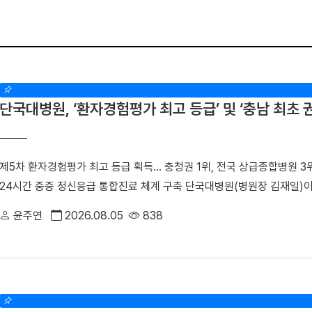
단국대병원, ‘환자경험평가 최고 등급’ 및 ‘충남 최
제5차 환자경험평가 최고 등급 획득… 충청권 1위, 전국 상급종합병원 3
24시간 중증 정신응급 통합진료 체계 구축 단국대병원(병원장 김재일)
3위에 오른 데 이어, 지역 내 중증 정신응급 환자를 전담하는 중추기
윤주연
2026.08.05
838
의 역할과 책임을 강화하고 있다.△ 단국대병원 전경■ “환자의 마음까
최근 건강보험심사평가원이 발표한 ‘2025년(제5차) 환자경험평가’에서 
받았다. 전국 47개 상급종합병원 중 3위, 대전·충청권 1위, 전국 376개
히 전국적으로 점수가 저조했던 ‘질환에 대한 위로와 공감’, ‘의사와 만나 이
처치 관련 부작용 설명’ 등 소통 및 정보 제공 항목에서 높은 점수를 기