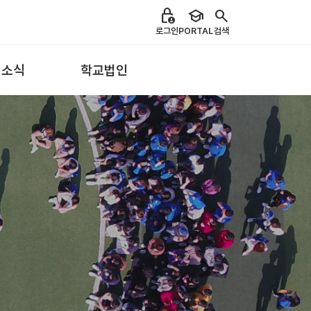
lock_person
school
search
로그인
PORTAL
검색
 소식
학교법인