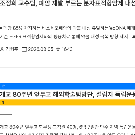
조정희 교수팀, 폐암 재발 부르는 분자표적항암제 내
활용해 환자들에게 회진 예상 시간과 각종 검사 및 진료 정보를 실시간으
만나 이야기할 기회가 적음에 따른 환자의 답답함을 크게 해소했다.△ 환
께 웃으며 걷기 행사를 진행했다. 이와 함께 ▲환자 참여형 야외정원 동
￭ 폐암 85% 차지하는 비소세포폐암의 약물 내성 유발하는‘ecDNA 매개 
목욕 봉사 등 진심어린 정서 케어를 지속해 왔으며 ▲환자경험 상시 조사
기존 EGFR 표적항암제와의 병용치료 통해 약물 내성 극복 방향 제시 
터 퇴원 후까지 전 과정에서 환자의 목소리를 세심하게 반영하고 있다.■
희 교수(의생명과학부 의생명시스템학전공)와 김수진 박사 연구팀은 성
료센터 신규 지정 최상의 환자 중심 서비스 입증과 더불어, 지역사회의 
김형준
2026.08.05
1643
표적항암제 내성을 유발하는 새로운 분자기전을 규명하고, 폐암 치료의 
다. 보건복지부는 지난 4일 단국대병원을 충남지역 최초 ‘권역정신응급
폐암 치료의 한계를 극복할 수 있는 혁신 임상치료 전략을 제시한 이번 
자해나 자살 시도 등으로 생명이 위험하거나 신체적 응급처치가 필요한 
제학술지 『Signal Transduction and Targeted Therapy(신호전달 
제공하는 기관이다. 그동안 충남 지역에는 권역정신응급의료센터가 없어
라인판에 게재됐다. (논문명 ‘RAF1 extrachromosomal DNA amplification 
위해 여러 기관을 전전하거나 치료가 지연되는 불편을 겪어왔다. 김재일
non-small cell lung cancer cell model’) 폐암은 전 세계 
황 속에서 환자분들이 진정 필요로 하는 것을 고민하고 마음까지 보듬고자
개교 80주년 앞두고 해외학술탐방단, 설립자 독립운
데 비소세포폐암은 전체 폐암의 약 85%를 차지하는 가장 흔한 유형이다
로도 따뜻한 정서적 지지와 공감은 물론, 권역정신응급의료센터 운영을 
N
EGFR 유전자 돌연변이가 발견돼 EGFR 표적항암제가 주요 치료제로 
있는 최고의 의료 환경을 만들어 가겠다”라고 밝혔다. 이번 단국대병원의
재발 기전 규명 및 혁신 임상 전략 제시 EGFR 표적항암제는 초기 치
전문적인 통합 치료를 받을 수 있게 됐다. 병원 측은 정부의 지원을 바
게 약물 내성이 발생하고 암이 재발할 수 있다는 한계가 있다. 이에 따라
의료인력을 확충해 신속한 대응 체계를 갖출 예정이다.
개교 80주년 앞두고 학부생·교직원 40명, 6박 7일간 만주 지역 독립
는 것이 폐암 연구의 주요 과제로 꼽혀 왔다. 연구팀은 폐암 세포 모델