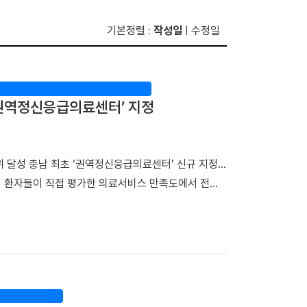
기본정렬
작성일
수정일
:
|
초 권역정신응급의료센터’ 지정
위 달성 충남 최초 ‘권역정신응급의료센터’ 신규 지정…
이 환자들이 직접 평가한 의료서비스 만족도에서 전국
관으로 새롭게 지정되며 지역을 대표하는 의료기관으로서
지 보듬다”…환자경험평가 전국 3위 달성 단국대병원은
종합점수 95.95점을 획득하며 최고 등급인 ‘1등급’을
 전체 평가 대상 기관 중에서도 종합 4위에 올랐다. 특
야기할 기회’, ‘회진시간 관련 정보 제공’, ‘투약·검사·
록했다. 단국대병원은 스마트 전산 시스템을 적극 도입·