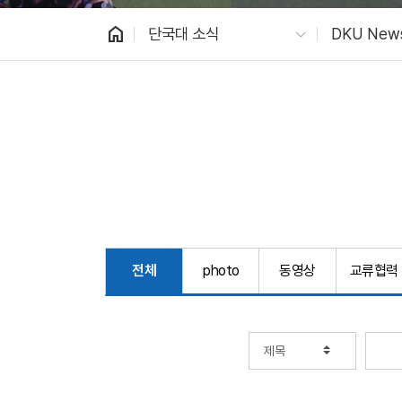
home
단국대 소식
DKU New
전체
photo
동영상
교류협력