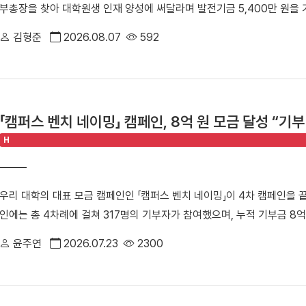
부총장을 찾아 대학원생 인재 양성에 써달라며 발전기금 5,400만 원을
다. ■ ‘3전 전승’ 여자 농구부, 2006년 창단 이후 사상 첫 종별 우승
김인호 교수, 최성희 대외협력처 부처장이 참석했다. ▲ 김인호 교수(
풀리그 경기에서 3전 전승이라는 압도적인 성적으로 2006년 농구부 창
김형준
2026.08.07
592
지난 2006년 첫발을 뗀 김인호 교수의 기부 행보는 올해로 20년째를
자 농구부 우승 기념 사진 우리 대학은 광주여대, 우석대를 차례로 격파한
포함해 모교에 기탁한 누적 기부액은 14억 8,500만 원에 달한다. 기
89-50으로 대승을 거두며 전승 우승을 완성했다. 최종전에서는 에이스
학과 학생들의 학업 장려와 연구 역량 강화를 위해 소중하게 사용될 예정
운드 7어시스트로 공수의 중심을 잡았고, 손지원 선수(스포츠경영학과 2
려움 없이 학업과 연구에만 매진해 사회에 기여하는 훌륭한 인재로 성장
11득점)가 고른 활약을 펼쳤다. 대회 내내 다재다능함을 뽐낸 양인예 선
「캠퍼스 벤치 네이밍」 캠페인, 8억 원 모금 달성 “기
수 있도록 든든한 발판이 되어주고 싶다”고 기탁 소감을 전했다. 허승욱
인예 선수는 전국남녀종별농구선수권대회에서 최우수선수상을 MBC배 
H
성과 대학 발전에 큰 헌신을 해주시는 김인호 교수님께 대학을 대표해 깊
독은 “창단 이후 첫 전국 종별대회 우승이라는 새로운 역사를 써 내려간
교수님의 뜻을 받들어 우리 학생들을 우수한 인재로 키워내는 데 밑거름으
의 땀방울과 함께 한 단계 더 도약하는 단국대 여자 농구부를 만들겠다”
공 및 동물생명공학 분야를 이끄는 세계적 석학이다. 특히 무항생제·친환경
데)와 백지은 감독(왼쪽 첫 번째)이 MBC배 전국대학농구 상주대회에서
우리 대학의 대표 모금 캠페인인 「캠퍼스 벤치 네이밍」이 4차 캠페인을 끝
2024년에는 우리 대학 첫 석학교수에 올랐다.
한편 여자 농구부는 지난 7월 15일에 열린 제42회 MBC배 전국대학농
인에는 총 4차례에 걸쳐 317명의 기부자가 참여했으며, 누적 기부금 8
승을 거두며, 5년 만에 우승 트로피를 들어 올리는 기쁨을 누린 바 있다
다. 이번 캠페인은 단국인이 기부를 통해 모교 사랑을 실천하고 학생들의
정상에 오르며 명실상부한 대학 농구 최강팀으로 자리매김했다.
윤주연
2026.07.23
2300
에 설치되는 벤치에는 기부자의 정보와 단국인을 향한 사랑과 응원의 메
학생들의 교육환경 개선 사업에 쓰인다.△ 학생들이 벤치에 앉아 휴식을 
화를 목표로 출발한 벤치 네이밍 캠페인은 ▲1차 캠페인[2023.11.1~12.31