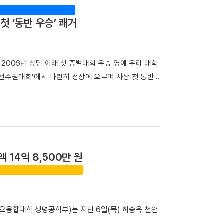
 비밀 거점이었다. 이어 탐방단은 만주 서간도에 설
번 대회 용장급에서 우승을 차지했다. 정 선수는 올해
동했다. 이곳에서는 범정 선생이 독립운동 자금을 마
첫 ‘동반 우승’ 쾌거
달성했다. 청장급 1위를 차지한 김민건(국제스포츠전공
마련한 자금을 큰 독에 숨겨 두었다가 소만(蘇滿) 국
 대회 청장급까지 제패하며 시즌 2관왕에 올랐다. 또한
 일본군 헌병 수비대에 의해 불타 현재는 공터만 남
에 진출하며 앞으로의 활약에 대한 기대를 높였다. 이
생의 독립운동」을 주제로 특강을 진행해 큰 호응을 얻
 2006년 창단 이래 첫 종별대회 우승 영예 우리 대학
 서승호(국제스포츠전공 3학년) 선수가 3위에 나란히
 의미와 민족사학 단국대학의 홍보 방안」을 주제로 조
선수권대회’에서 나란히 정상에 오르며 사상 첫 동반
 선수들의 땀방울이 값진 결실로 이어져 매우 자랑스
학년)이 속한 팀은 「독립운동가가 세운 대학, 단국대학
로 대회 동반 MVP까지 배출하며 대학 스포츠 강자
력과 투지를 바탕으로 대학 씨름 최강자의 명예를 굳건
 ▲ 박성순 교수는 「단국대학의 창학정신과 범정 선
리치고 3년 만에 왕좌 복귀△ 남자 농구부 우승 기념 사
 일정으로 하얼빈 소피아성당을 찾아 6박 7일간 설립
국대를 81-67로 완파했다. 농구부는 2023년 우승
립운동 현장을 직접 답사하며 단국대학교의 창학정신이
들이 열띤 경기를 펼쳤다. 특히 부상에서 돌아온 신현
 민족사학이라는 역사와 전통은 우리 대학만의 가장 큰
, 3점슛 5개 포함 32득점 4리바운드 2어시스트를
. 최호진 단장은 "범정 선생의 독립운동과 애국충정
액 14억 8,500만 원
3점슛 4개를 묶어 26득점 5리바운드 9어시스트로 완
번 해외학술탐방은 민족사학 단국대학교의 정체성과 조
 훈련과 조직력을 다진 결과다. 결승전 승리의 주역이
이를 미래 세대가 계승해야 할 가치로 되새기는 뜻깊은
았다. △신현빈 선수가 최우수선수(MVP)상을 받는 모
에는 설립자의 독립정신과 창학이념을 더욱 깊이 되새길
 선수들이 코트 위에서 끈끈하게 하나로 뭉쳐 포기하지
이오융합대학 생명공학부)는 지난 6일(목) 허승욱 천안
농구리그에서도 단국대의 저력을 보여주겠다”라고 밝혔