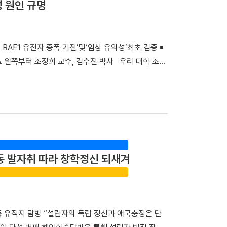
성 원인 규명
로 명확하게 제공함으로써, 회진 불확실성 및 의사와
자의 질환에 대한 위로와 공감을 위해 야외정원을 함
행 캠페인 ▲교직원 중심 ‘단아한 봉사단’의 입원환자
RAF1 유전자 증폭 기전’및‘임상 유의성’최초 검증 ￭
 시스템 ▲퇴원환자 해피콜 서비스를 통해 입원 시부
▲ 왼쪽부터 조정희 교수, 김수진 박사 우리 대학 조정
 “충남지역 정신응급 환자 지킴이”… 권역정신응급의
균관대 김훈 교수 연구팀과 함께 비소세포폐암의 분자
응급의료 체계 강화를 위한 의미 있는 발걸음도 내디뎠
임상적 유의성을 세계 최초로 검증했다. 기존 난치성
의료센터’로 신규 지정했다. 권역정신응급의료센터는
연구 성과는 생화학·분자생물학 분야 세계적 권위의 국
정신응급 환자에게 24시간 신체·정신과적 통합진료를
및 표적 치료)』(2025년 IF=81.2, JCR 상위 0.2%) 온
 환자들이 신체적 응급처치와 정신과적 평가를 받기
confers acquired erlotinib resistance in
 병원장은 “입원 치료라는 낯설고 스트레스가 많은 상
암 사망 원인 1위를 차지하는 대표적인 난치성 질환이다. 이 가운
 했던 전 교직원의 노력이 결실을 맺었다”며 “앞으
동 발자취 따라 창학정신 되새겨
. 특히 동양인 비소세포폐암 환자의 40~50%에서
통해 지역사회의 중증 환자들이 가장 안심하고 찾을 수
활용되고 있다. ▲EGFR 돌연변이 폐암 환자의 새로운
 지정으로 충남 지역 환자들도 한 기관에서 신속하고
료 효과가 뛰어나지만, 치료가 지속되면 상당수 환자에
탕으로 단기관찰구역 운영을 위한 시설을 개선하고 전문
 내성 발생 원인을 규명하고 새로운 치료 전략을 개발하
운동 유적지 탐방 “설립자의 독립 정신과 애국충정은 단
을 대상으로 대단위 전장유전체와 전사체를 통합 분석한