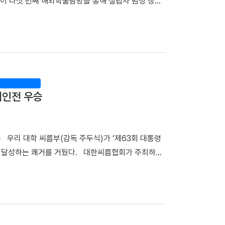
이 다섯 번째 해외학술탐방을 통해 설립자 범정 장형
 새롭게 형성되는 것을 확인했다. 또한 이 ecDNA를
창학정신의 뿌리를 되새겼다. 최호진 단장(비서실장)
표적항암제 내성을 유발하는 핵심 원인이라는 사실을 규명
부터 18일(토)까지 6박 7일간 중국 만주 일대를 답사
성을 억제하거나 ecDNA 형성을 차단하면 기존 EGFR
한 탐방단은 다롄, 안동(오룡배), 이도백하, 용정,
 교수는 "이번 연구는 ecDNA와 RAF1을 새로운
첫 일정으로 탐방단은 한·중 독립운동가들의 재판이 열린
폐암의 주요 난제인 약물 내성과 재발을 극복할 수 있는
은 독립운동가들이 순국한 뤼순일아감옥박물관을 방문했
 ecDNA 형성에 의한 비소세포폐암의 진화와 내성 획
정신을 기리며 독립운동의 의미를 되새겼다. ▲ 뤼순에
재발 예측 바이오마커 발굴 그리고 정밀 의료 기반의 차
개인전 우승
 ▲ 용정에 위치한 명동학교를 방문한 해외학술탐
하겠다"고 밝혔다. 한편, 이번 연구는 조정희 교수 주
녕성 안동시 오룡배 소학교와 오룡배역 옛터를 찾았다.
 '난치성 내성암 극복 차세대 신약개발 글로벌 사업
 터전으로, 훗날 우리 대학을 이끈 중재 장충식 박사
사업과 천안시 및 충청남도 지원사업의 지원을 받아
우승 우리 대학 씨름부(감독 주두식)가 ‘제63회 대통령
물관장)는 오룡배 소학교 옛터에서 탐방단에게 범정
을 달성하는 쾌거를 거뒀다. 대한씨름협회가 주최하고
. 참가자들은 올해 영면한 중재 장충식 박사를 떠올
장흥실내체육관에서 열렸다. 우리 대학은 단체전 우승을
헌신을 되새겼다. ▲ 조선의용대와 한국광복군의 주요
1명) ▲3위(1명)를 배출하며 뛰어난 기량을 입증했다.
산진에 있는 범정 선생이 운영하던 정미소 터를 찾은
승에서 강호 동아대와 치열한 접전 끝에 4대3으로 결
하는 청년들을 무사히 독립운동 기지로 안내하는 역
 우승 트로피를 들어 올렸다. ▲ 단체전 우승 기념사
야 했다. 심양 고궁 소북문 안에 있던 동순창사는 신
(왼쪽부터)김민건 선수, 정택한 선수 개인전에서도 우