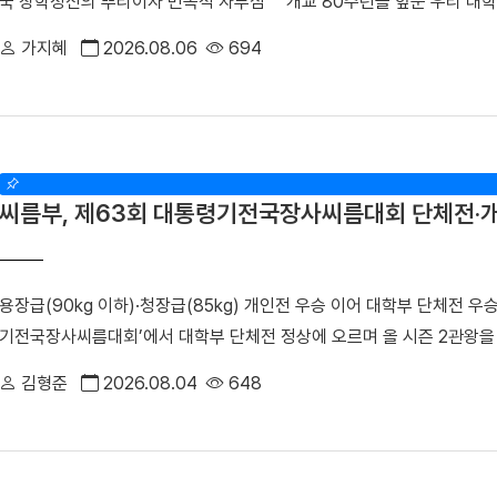
국 창학정신의 뿌리이자 민족적 자부심” 개교 80주년을 앞둔 우리 대학
결과, 약물 내성을 획득한 일부 암세포에서 염색체 밖 DNA인 ecDNA가
선생의 독립운동 발자취를 따라 만주 지역 항일투쟁 유적지를 답사하며 
통해 RAF1 유전자가 비정상적으로 증폭되며, 이러한 변화가 EGFR 
가지혜
2026.08.06
694
을 중심으로 학부생 25명과 교직원 15명 등 총 40명은 지난달 12일(일)
했다. 이어 다양한 세포 및 동물모델을 활용한 실험을 통해 RAF1의 활
하며 설립자의 독립 정신과 창학 이념을 되새겼다. 윤미선 학생처장이 인솔
표적항암제에 대한 반응성이 회복되는 것을 세계 최초로 확인했다. 조정희
연길, 삼원포, 하얼빈 등 만주 지역 주요 독립운동 유적지를 답사했다. 
치료 표적으로 제시하고, 기존 EGFR 표적항암제와의 병용치료를 통해 
뤼순관동법원전시관과 안중근 의사, 신채호 선생, 한인애국단 등 수많
혁신 임상 패러다임 제시했다는 점에서 그 의의가 매우 크다"며, "앞으로
다. 참가자들은 나라와 민족을 위해 목숨을 바친 선열들의 숭고한 희생
득 과정을 체계적으로 규명함으로써, 향후 ecDNA 기반 약물 내성 및 
씨름부, 제63회 대통령기전국장사씨름대회 단체전·
있는 뤼순관동법원전시관과 뤼순일아감옥박물관을 방문한 해외학술탐방단
세대 혁신 항암제 개발 연구를 지속해 난치성 폐암 치료 성과 향상에 기여
방단이 기념촬영을 했다. 이어 탐방단은 범정 선생 일가가 정착했던 요
도로 미국 예일대학교와 성균관대학교 연구진이 참여하는 국제 컨소시엄인
이곳은 범정 선생이 독립운동을 이어가던 시기 가족과 함께 머물렀던 삶의
단'과 '혁신신약개발연구소'에서 수행됐으며, 보스턴코리아 공동연구개발
용장급(90kg 이하)·청장급(85kg) 개인전 우승 이어 대학부 단체전 
가 어린 시절을 보낸 곳이기도 하다. 박성순 교수(사학과·석주선기념박
진행됐다.
기전국장사씨름대회’에서 대학부 단체전 정상에 오르며 올 시즌 2관왕
선생의 독립운동과 창학정신을 설명하며 설립자의 삶과 발자취를 소개했다
장흥군씨름협회가 주관한 이번 대회는 지난 17일부터 23일까지 전남 
리며 설립자의 독립 정신을 대학의 창학 이념으로 계승해 온 그의 삶과 
김형준
2026.08.04
648
차지한 데 이어, 7개 체급으로 치러진 개인전에서도 ▲1위(2명) ▲2위(
간부를 양성한 신흥무관학교 터를 방문한 해외학술탐방단 ▲ 반석현 연통
우리 대학 씨름부는 단체전 1회전에서 대구대를 4대1로 제압한 뒤, 준결
해외학술탐방단 범정 선생은 조국의 광복을 가슴에 안고 만주 땅으로 향
승에 진출했다. 승리의 기세를 몰아 결승에서는 경남대를 4대1로 꺾으며
할도 맡았다. 신흥무관학교로 향하는 청년들은 서울‧평양‧안동‧심양을 거쳐
진 ▲ 주두식 감독이 우승을 차지한 선수들에게 헹가래를 받고 있다.▲ 