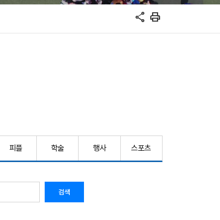
share
print
피플
학술
행사
스포츠
검색