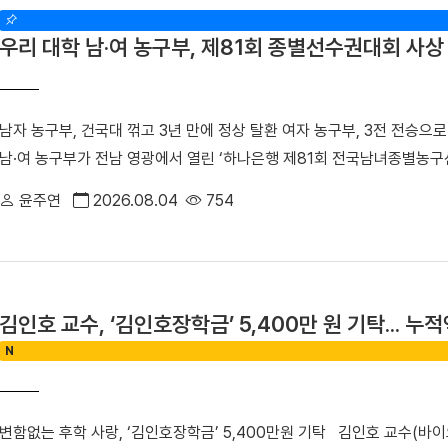
흥무관학교로 향하는 청년들을 범정 선생이 일제의 감시를 피해 인계했던
리 선수들의 기량이 돋보였다. 정택한(국제스포츠전공 2학년) 선수는 이
립된 최초의 독립군 양성기관인 신흥무관학교 터를 거쳐 연통산진으로 이
우리 대학 남·여 농구부, 제81회 종별선수권대회 사상 
용장급에서 두 차례, 용사급에서 한 차례 정상에 오르며 시즌 3관왕을 
련하기 위해 운영했던 정미소 터를 찾았다. 범정 선생은 정미소 운영으로 
1학년) 선수의 활약도 빛났다. 김 선수는 올해 소장급 우승에 이어 이번
경에서 무기를 구입하는 데 사용하며 독립운동을 지원했다. 당시 정미소는
역사급에 출전한 한건(국제스포츠전공 2학년) 선수는 올해 두 차례 결승
아 있다. 탐방 기간에는 박성순 교수가 「단국대학의 창학정신과 범정 선
남자 농구부, 건국대 꺾고 3년 만에 정상 탈환 여자 농구부, 3전 전승으로
어 역사급에 출전한 한건(국제스포츠전공 2학년) 선수가 2위를, 소장급
었다. 참가자들은 「독립운동가 범정 선생의 발자취를 찾는 답사의 현재적
남·여 농구부가 전남 영광에서 열린 ‘하나은행 제81회 전국남녀종별농구
오르며 우리 대학 씨름부의 탄탄한 전력을 입증했다.주두식 감독은 "우리
별 발표를 진행하며 성과를 공유했다. 특히 최정우 군(전자전기공학부 2
우승이라는 역사적인 쾌거를 달성했다. 두 팀은 압도적인 경기력을 바탕으
럽다"라며 "앞으로 남은 대회에서도 우리 대학 씨름부만의 끈끈한 조직
교의 역사적 정체성과 현대적 홍보 전략」을 발표해 최우수상을 수상했다.
윤주연
2026.08.04
754
로서의 위상을 드높였다. ■ ‘신현빈 32점 폭발’ 남자 농구부, 건국대 물
히 이어가겠다"라고 우승 소감을 밝혔다.
생의 독립운동」을 주제로 특강을 진행했다. ▲ 해외학술탐방단은 마지막
진 남자 농구부(감독 석승호)는 지난 3일 열린 남자 대학부 결승전에서 건
자의 독립정신과 창학이념을 되새겼다. 최정우 군은 "범정 선생의 독
이후 3년 만에 남녀종별선수권 정상을 탈환하는 쾌거를 이뤘다. △ 선수
오늘날에도 살아 숨 쉬고 있다는 것을 느꼈다"라며 "독립운동가가 세운
빈 선수(국제스포츠전공 3학년)는 결승전에서 무려 71%의 야투율을 기록
경쟁력이자 더 널리 알려야 할 소중한 자산이라고 생각한다"라고 밝혔다
김인호 교수, ‘김인호장학금’ 5,400만 원 기탁... 누적
올리며 코트를 지배했다. 여기에 홍찬우 선수(국제스포츠전공 3학년)가 
의 행적은 우리 대학 창학 정신의 뿌리이자 민족적 자부심"이라며 "이
N
벽한 화력 지원을 펼쳤다. 핵심 선수들의 부상 공백이라는 위기 속에서도
국 광복을 위해 헌신한 설립자의 정신을 역사 현장에서 직접 체감하고, 
된 신현빈 선수는 남자 대학부 최우수선수(MVP)에 선정되는 영예를 안
시간이었다"고 밝혔다. 한편, 학생처는 개교 80주년을 맞는 2027년
습 석승호 감독은 “핵심 선수들의 부상 이탈로 쉽지 않은 상황이었지만,
수 있는 의미 있는 해외학술탐방을 기획하고 있다.
변함없는 후학 사랑, ‘김인호장학금’ 5,400만원 기탁 김인호 교수(바
않고 뛰어준 덕분에 값진 우승을 일궈낼 수 있었다”라며 “하반기 대학