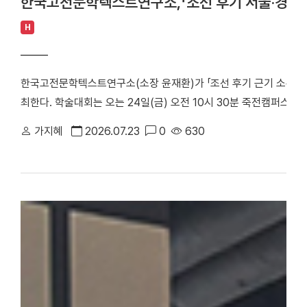
한국고전문학텍스트연구소,「조선 후기 서울·경기 
H
한국고전문학텍스트연구소(소장 윤재환)가 「조선 후기 근기 소론 계
최한다. 학술대회는 오는 24일(금) 오전 10시 30분 죽전캠퍼스 
당정치의 주요 정치 세력으로, 현실적인 개혁과 유연한 정치를 지향
가지혜
2026.07.23
0
630
후기 서울 및 경기 지역에 거주한 소론 계열 문인들의 시문학을 통
창작 경향을 심층적으로 조명한다. △ 한국고전문학텍스트연구소「조
스터 학술대회는 1부 세션과 2부 세션으로 진행된다. 1부 세션에
론 형성기 문인의 전개와 문학론」을 발표·토론한다. △유진희 연구교
반 소론계 관료 문인의 시문학」을 발표·토론한다. 2부 세션에서는 
문학 이론」으로 시작된다. 이어 △유명석 연구교수(단국대)와 송혁기
시문학」을 발표·토론한다. △박희인 연구교수(단국대)와 김민학 교수
관과 시적 지향」을 발표·토론한다. △채지수 연구교수(단국대)와 이
이씨 문인들의 문학론과 한시」를 발표·토론한다. △이황진 교수(단국