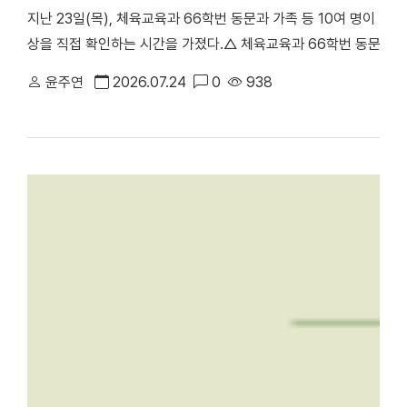
지난 23일(목), 체육교육과 66학번 동문과 가족 등 10여 명이 
상을 직접 확인하는 시간을 가졌다.△ 체육교육과 66학번 동문과 
천안부총장의 주도로 진행된 이번 ‘체육교육과 66학번 동기회 모교
윤주연
2026.07.24
0
938
러보며 모교의 발전상을 확인하고 동기 간 우애를 다지기 위해 마련됐
동 캠퍼스에서 학업을 이어온 만큼, 천안캠퍼스를 처음 찾은 이번 방
학의 주요 시설을 둘러봤다. 최종진 전 천안부총장은 “과거 한남
방문해 웅장해진 규모와 훌륭한 인프라를 직접 둘러보며 큰 놀라움을
재 모습을 눈으로 확인하며 동문으로서 깊은 자긍심과 자랑스러움을
에 위치한 '88 서울올림픽 스포츠과학 학술대회 기념관'을 둘러보고 
올림픽의 스포츠과학 학술대회가 개최됐던 천안캠퍼스 체육관을 시작
봤다. 캠퍼스 투어 이후에는 학생 식당인 ‘1947_commons’로 
'1947_commons'에서 오찬을 함께하며 옛 추억을 되새겼다. 한편
주년 기념 모금 캠페인」을 본격적으로 전개하고 있다. 이번 시니어
80주년을 향한 동문 사회의 관심과 결속력을 한층 더 끌어올리는 