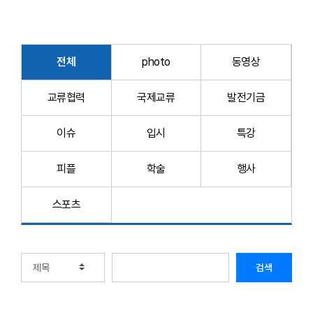
전체
photo
동영상
교류협력
국제교류
발전기금
이슈
입시
특강
피플
학술
행사
스포츠
검색