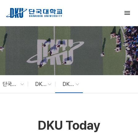
Skip to Main Content
menu
단국대 소식
DKU News
DKU Today
DKU Today