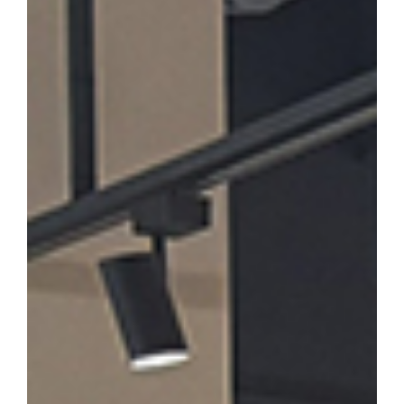
론계 문인의 문학론과 한시」를 발표·토론한다. 윤재환 소장은 "소
후기 한시 연구의 지평을 넓히고, 근기 문단의 문학적 성격을 종합