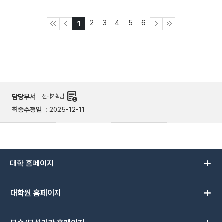
2
3
4
5
6
1
demography
담당부서
전략기획팀
최종수정일
2025-12-11
add
대학 홈페이지
add
대학원 홈페이지