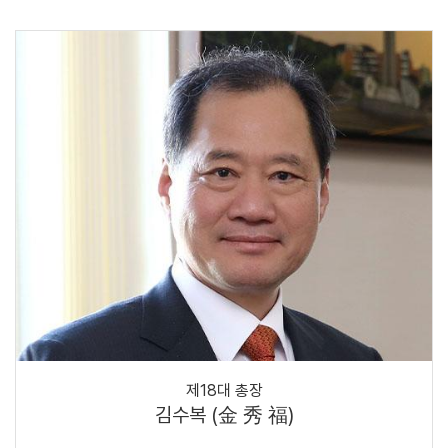
제18대 총장
김수복 (金 秀 福)