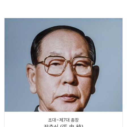
초대~제7대 총장
장충식 (張 忠 植)