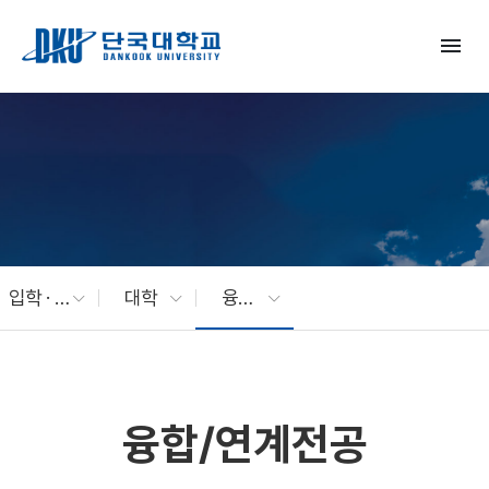
Skip to Main Content
menu
입학 · 교육
대학
융합/연계전공
융합/연계전공