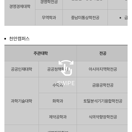
경영학전공
경영경제대학
무역학과
중남미통상학전공
급변
천안캠퍼스
주관대학
전공
swipe
공공인재대학
공공정책학과
아시아지역학전공
SWIPE
수학과
금융공학전공
과학기술대학
화학과
토탈분석기기융합학전공
제약공학과
식의약향장학전공