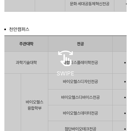
문화‧세대공동체혁신전공
천안캠퍼스
주관대학
전공
swipe
과학기술대학
융합디스플레이학전공
SWIPE
바이오헬스디자인전공
바이오헬스디바이스전공
바이오헬스
융합학부
바이오헬스데이터전공
첨단바이오테크전공