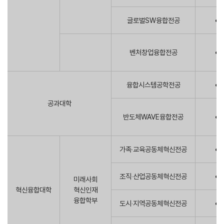
글로벌SW융합전공
벤처창업융합전공
융합시스템공학전공
공과대학
반도체WAVE융합전공
가족‧교육공동체혁신전공
조직‧산업공동체혁신전공
미래사회
혁신융합대학
혁신인재
융합학부
도시‧지역공동체혁신전공