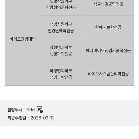
생명자원학부
식물생명공학전공
식량생명공학전공
생명자원학부
원예치료학전공
환경원예학전공
바이오융합대학
의생명과학부
메디바이오산업기술학전공
생명과학전공
의생명과학부
바이오시스템관리학전공
생명과학전공
demography
담당부서
학사팀
최종수정일
2026-03-13