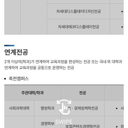
차세대디스플레이디자인전공
차세대에코디스플레이전공
연계전공
2개 이상의(학과)가 연계하여 교육과정을 편성하는 전공 또는 국내‧외 대학과
연계하여 교육과정을 공동으로 운영하는 전공
죽전캠퍼스
주관대학/학과
전공
swipe
사회과학대학
행정학과
법ㆍ경제정책학전공
사회
SWIPE
경영학부
로컬콘텐츠경영학전공
창업