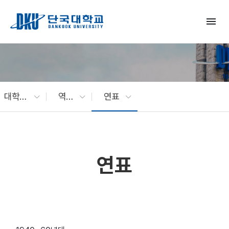
Skip to Main Content
menu
대학소개
역사 · 상징
연표
연표