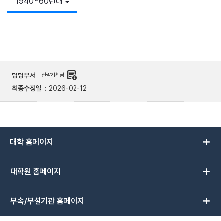
1940~60년대
demography
담당부서
전략기획팀
최종수정일
2026-02-12
add
대학 홈페이지
add
대학원 홈페이지
add
부속/부설기관 홈페이지