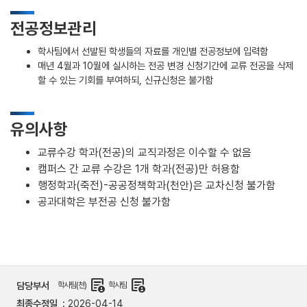
전공정보관리
학사팀에서 선발된 학생들의 자료를 개인별 전공정보에 입력함
매년 4월과 10월에 실시하는 전공 변경 신청기간에 교류 전공을 삭제
할 수 있는 기회를 부여하되, 신규신청은 불가함
유의사항
교류수강 학과(전공)의 교직과정은 이수할 수 없음
캠퍼스 간 교류 수강은 1개 학과(전공)만 허용함
행정학과(죽전)-공공정책학과(천안)은 교차신청 불가함
공과대학은 부전공 신청 불가함
demography
demography
담당부서
학사팀(천)
학사팀
최종수정일
2026-04-14