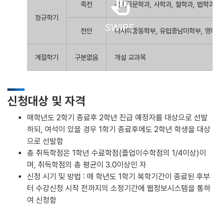
swipe
죽전
국어국문학과, 사학과, 철학과, 법학과
정규학기
SWIPE
천안
아시아중동학부, 유럽중남미학부, 영어과
계절학기
구분없음
개설 교과목
신청대상 및 자격
매학년도 2학기 종료후 2학년 진급 예정자를 대상으로 선발
하되, 여석이 있을 경우 1학기 종료후에도 2학년 학생을 대상
으로 선발함
총 취득학점은 1학년 수료학점(졸업이수학점의 1/4이상)이
며, 취득학점의 총 평균이 3.0이상인 자
신청 시기 및 방법 : 매 학년도 1학기 복학기간이 종료된 후부
터 수강신청 시작 전까지의 소정기간에 웹정보시스템을 통하
여 신청함