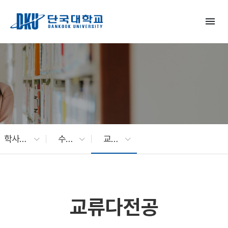
Skip to Main Content
menu
학사지원
수업ㆍ전공
교류다전공
교류다전공