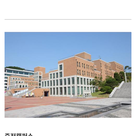
죽전캠퍼스