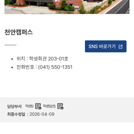
천안캠퍼스
SNS 바로가기
open_in_new
위치 : 학생회관 203-01호
전화번호 : (041) 550-1351
demography
demography
담당부서
학생팀
학생팀(천)
최종수정일
2026-04-09