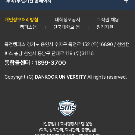
add
부속/부설기관 홈페이지
개인정보처리방침
대학정보공시
교직원 채용
캠퍼스맵
단국대학교 앱
원격지원
죽전캠퍼스 경기도 용인시 수지구 죽전로 152 (우)16890 / 천안캠
퍼스 충남 천안시 동남구 단대로 119 (우)31116
통합콜센터 :
1899-3700
Copyright (C)
DANKOOK UNIVERSITY
All rights reserved.
[인증범위] 학사행정시스템 운영
(학적, 성적관리, 학사관리, 증명발급)