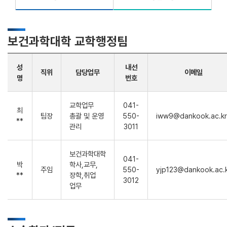
보건과학대학 교학행정팀
성
내선
직위
담당업무
이메일
명
번호
교학업무
041-
최
팀장
총괄 및 운영
550-
iww9@dankook.ac.kr
**
관리
3011
보건과학대학
041-
박
학사,교무,
주임
550-
yjp123@dankook.ac.
**
장학,취업
3012
업무