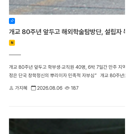
개교 80주년 앞두고 해외학술탐방단, 설립자 독
N
개교 80주년 앞두고 학부생·교직원 40명, 6박 7일간 만주 지역 
정은 단국 창학정신의 뿌리이자 민족적 자부심” 개교 80주년을 앞
립자 범정 장형 선생의 독립운동 발자취를 따라 만주 지역 항일투
가지혜
2026.08.06
187
최호진 단장(비서실장)을 중심으로 학부생 25명과 교직원 15명 등 총
박 7일간 중국 만주 일대를 답사하며 설립자의 독립 정신과 창학 
은 다롄, 안동(오룡배), 이도백하, 용정, 연길, 삼원포, 하얼빈 등 
으로 탐방단은 한·중 독립운동가들의 재판이 열린 뤼순관동법원전시관
많은 독립운동가들이 순국한 뤼순일아감옥박물관을 방문했다. 참가