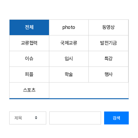
전체
photo
동영상
교류협력
국제교류
발전기금
이슈
입시
특강
피플
학술
행사
스포츠
검색