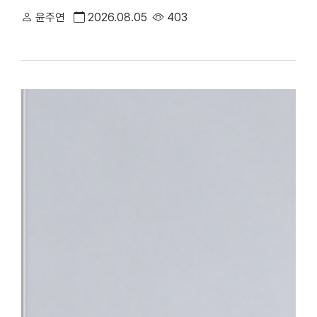
만족도에서 전국 3위에 오른 데 이어, 지역 내 중증 정신응급 환
윤주연
2026.08.05
403
대표하는 의료기관으로서의 역할과 책임을 강화하고 있다.△ 단국대
평가 전국 3위 달성 단국대병원은 최근 건강보험심사평가원이 발표한
95.95점을 획득하며 최고 등급인 ‘1등급’을 받았다. 전국 47개 상급
체 평가 대상 기관 중에서도 종합 4위에 올랐다. 특히 전국적으로 점
만나 이야기할 기회’, ‘회진시간 관련 정보 제공’, ‘투약·검사·처치 
점수를 기록했다. 단국대병원은 스마트 전산 시스템을 적극 도입·활
료 정보를 실시간으로 명확하게 제공함으로써, 회진 불확실성 및 의
답함을 크게 해소했다.△ 환자의 질환에 대한 위로와 공감을 위해 
함께 ▲환자 참여형 야외정원 동행 캠페인 ▲교직원 중심 ‘단아한 봉
어를 지속해 왔으며 ▲환자경험 상시 조사 시스템 ▲퇴원환자 해피콜
에서 환자의 목소리를 세심하게 반영하고 있다.■ “충남지역 정신
정 최상의 환자 중심 서비스 입증과 더불어, 지역사회의 응급의료 체
복지부는 지난 4일 단국대병원을 충남지역 최초 ‘권역정신응급의료
자해나 자살 시도 등으로 생명이 위험하거나 신체적 응급처치가 필요
합진료를 제공하는 기관이다. 그동안 충남 지역에는 권역정신응급