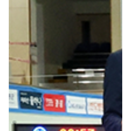
답사의 현재적 의미와 민족사학 단국대학의 홍보 방안」을 주제로 조
군(전자전기공학부 2학년)이 속한 팀은 「독립운동가가 세운 대학,
발표해 최우수상을 수상했다. ▲ 박성순 교수는 「단국대학의 창학정
행했다. ▲ 해외학술탐방단은 마지막 일정으로 하얼빈 소피아성당을
을 되새겼다. 최정우 군은 "범정 선생의 독립운동 현장을 직접 
숨 쉬고 있다는 것을 느꼈다"라며 "독립운동가가 세운 민족사학이라
자 더 널리 알려야 할 소중한 자산이라고 생각한다"라고 밝혔다. 
행적은 우리 대학 창학 정신의 뿌리이자 민족적 자부심"이라며 "
과 조국 광복을 위해 헌신한 설립자의 정신을 역사 현장에서 직접 체
기는 뜻깊은 시간이었다"고 밝혔다. 한편, 학생처는 개교 80주년을
을 더욱 깊이 되새길 수 있는 의미 있는 해외학술탐방을 기획하고 