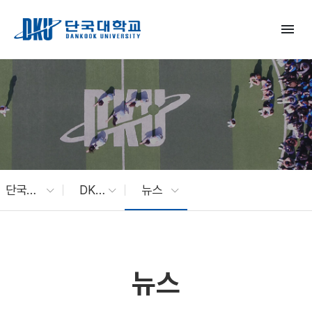
Skip to Main Content
menu
단국대 소식
DKU News
뉴스
뉴스