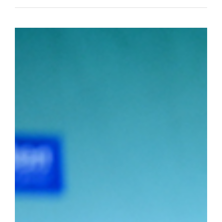
아대와 치열한 접전 끝에 4대3으로 결승에 진출했다. 승리의 기세를
로피를 들어 올렸다. ▲ 단체전 우승 기념사진 ▲ 주두식 감독이 
(왼쪽부터)김민건 선수, 정택한 선수 개인전에서도 우리 선수들의 
선수는 이번 대회 용장급에서 우승을 차지했다. 정 선수는 올해 용장
시즌 3관왕을 달성했다. 청장급 1위를 차지한 김민건(국제스포츠전공
소장급 우승에 이어 이번 대회 청장급까지 제패하며 시즌 2관왕에 
2학년) 선수는 올해 두 차례 결승에 진출하며 앞으로의 활약에 대한
포츠전공 2학년) 선수가 2위를, 소장급 서승호(국제스포츠전공 3학
의 탄탄한 전력을 입증했다.주두식 감독은 "우리 선수들의 땀방울이
로 남은 대회에서도 우리 대학 씨름부만의 끈끈한 조직력과 투지를 
가겠다"라고 우승 소감을 밝혔다.