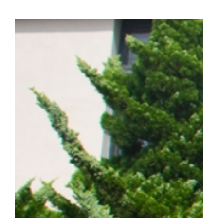
화학·분자생물학 분야 세계적 권위의 국제학술지 『Signal Transducti
치료)』(2025년 IF=81.2, JCR 상위 0.2%) 온라인판에 게재됐다. (
amplification confers acquired erlotinib resistance in non
계 암 사망 원인 1위를 차지하는 대표적인 난치성 질환이다. 이 가
는 가장 흔한 유형이다. 특히 동양인 비소세포폐암 환자의 40~50%
적항암제가 주요 치료제로 활용되고 있다. ▲EGFR 돌연변이 폐암 
제시 EGFR 표적항암제는 초기 치료 효과가 뛰어나지만, 치료가
암이 재발할 수 있다는 한계가 있다. 이에 따라 내성 발생 원인을 
구의 주요 과제로 꼽혀 왔다. 연구팀은 폐암 세포 모델을 대상으로
약물 내성을 획득한 일부 암세포에서 염색체 밖 DNA인 ecDNA가 
를 통해 RAF1 유전자가 비정상적으로 증폭되며, 이러한 변화가 E
사실을 규명했다. 이어 다양한 세포 및 동물모델을 활용한 실험을 통
차단하면 기존 EGFR 표적항암제에 대한 반응성이 회복되는 것을 
ecDNA와 RAF1을 새로운 치료 표적으로 제시하고, 기존 EGF
약물 내성과 재발을 극복할 수 있는 혁신 임상 패러다임 제시했다는 점
형성에 의한 비소세포폐암의 진화와 내성 획득 과정을 체계적으로 규명