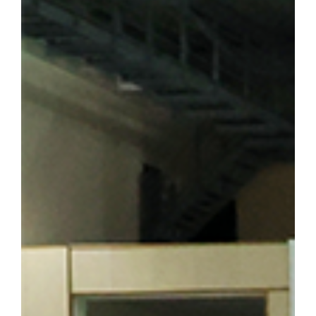
숭고한 희생정신을 기리며 독립운동의 의미를 되새겼다. ▲ 뤼순
을 방문한 해외학술탐방단 ▲ 용정에 위치한 명동학교를 방문한 
범정 선생 일가가 정착했던 요녕성 안동시 오룡배 소학교와 오룡배역
이어가던 시기 가족과 함께 머물렀던 삶의 터전으로, 훗날 우리 대학
기도 하다. 박성순 교수(사학과·석주선기념박물관장)는 오룡배 
창학정신을 설명하며 설립자의 삶과 발자취를 소개했다. 참가자들은
의 독립 정신을 대학의 창학 이념으로 계승해 온 그의 삶과 헌신을
를 양성한 신흥무관학교 터를 방문한 해외학술탐방단 ▲ 반석현 연
찾은 해외학술탐방단 범정 선생은 조국의 광복을 가슴에 안고 만주
안내하는 역할도 맡았다. 신흥무관학교로 향하는 청년들은 서울‧평양‧
있던 동순창사는 신흥무관학교로 향하는 청년들을 범정 선생이 일제
탐방단은 만주 서간도에 설립된 최초의 독립군 양성기관인 신흥무관
는 범정 선생이 독립운동 자금을 마련하기 위해 운영했던 정미소 터
금을 큰 독에 숨겨 두었다가 소만(蘇滿) 국경에서 무기를 구입하는
일본군 헌병 수비대에 의해 불타 현재는 공터만 남아 있다. 탐방 
정 선생의 독립운동」을 주제로 특강을 진행해 큰 호응을 얻었다. 