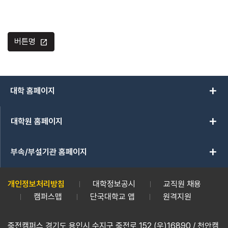
버튼명
open_in_new
add
대학 홈페이지
add
대학원 홈페이지
add
부속/부설기관 홈페이지
개인정보처리방침
대학정보공시
교직원 채용
캠퍼스맵
단국대학교 앱
원격지원
죽전캠퍼스 경기도 용인시 수지구 죽전로 152 (우)16890 / 천안캠