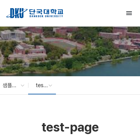
Skip to Main Content
menu
샘플학과
test-page
test-page