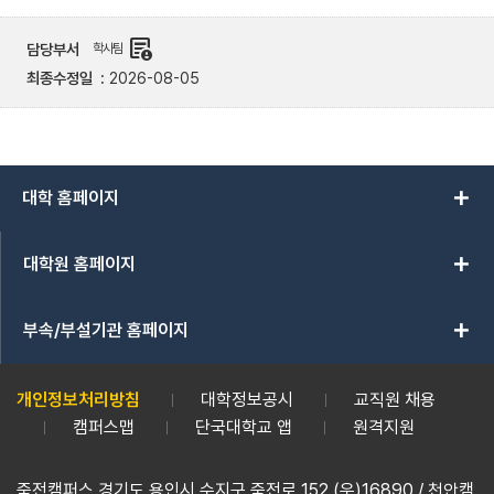
demography
담당부서
학사팀
최종수정일
2026-08-05
add
대학 홈페이지
add
대학원 홈페이지
add
부속/부설기관 홈페이지
개인정보처리방침
대학정보공시
교직원 채용
캠퍼스맵
단국대학교 앱
원격지원
죽전캠퍼스 경기도 용인시 수지구 죽전로 152 (우)16890 / 천안캠