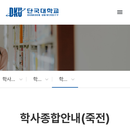
Skip to Main Content
menu
학사지원
학사정보
학사종합안내(죽전)
학사종합안내(죽전)