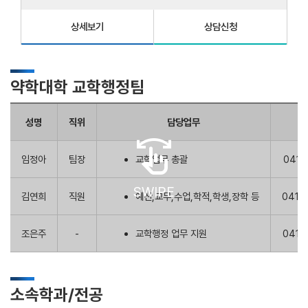
상세보기
상담신청
약학대학 교학행정팀
성명
직위
담당업무
내
swipe
임정아
팀장
교학업무 총괄
041-
SWIPE
김연희
직원
예산,교무,수업,학적,학생,장학 등
041-
조은주
-
교학행정 업무 지원
041-
소속학과/전공