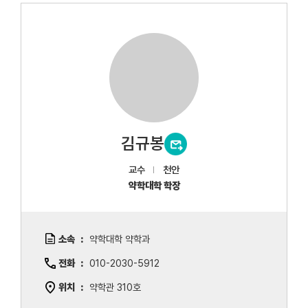
김규봉
교수
천안
약학대학 학장
소속
약학대학 약학과
전화
010-2030-5912
위치
약학관 310호