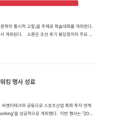
과학 학술대회가 개최됐던 천안캠퍼스 체육관을 시작으로
 식당인 ‘1947_commons’로 이동해 오찬과 환담
억을 되새겼다. 한편, 우리 대학은 내년 개교 80주년을
시문학의 통시적 고찰」을 주제로 학술대회를 개최한다.
이번 시니어 동문들의 뜻깊은 천안캠퍼스 첫 방문은 다
호에서 개최된다. 소론은 조선 후기 붕당정치의 주요 정
는 마중물이 될 것으로 전망하고 있다.
. 이번 학술대회에서는 조선 후기 서울 및 경기 지역에
 지닌 문학관과 한시 창작 경향을 심층적으로 조명한
시적 고찰」포스터 학술대회는 1부 세션과 2부 세션
가 「소론 형성기 문인의 전개와 문학론」을 발표·토론한
소론계 관료 문인의 시문학」을 발표·토론한다. 2부 세
워킹 행사 성료
으로 시작된다. 이어 △유명석 연구교수(단국대)와 송혁
론한다. △박희인 연구교수(단국대)와 김민학 교수(경북
론한다. △채지수 연구교수(단국대)와 이승용 연구교수
서 씨엔티테크와 공동으로 스포츠산업 특화 투자 연계
발표·토론한다. △이황진 교수(단국대)와 김용태 교수
working’을 성공적으로 개최했다. 이번 행사는 「2026
한다. 윤재환 소장은 "소론 문학의 형성과 전개 과정을
 창업지원기관 간 협력 네트워크를 구축하고, 창업기
학적 성격을 종합적으로 이해하는 계기가 되길 기대한