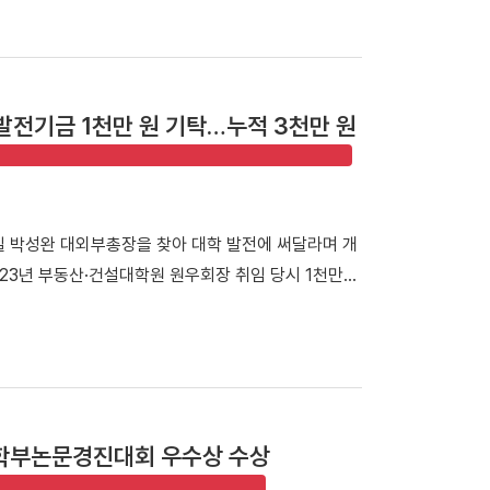
테크가 보육 중인 스포츠 창업기업을 비롯해 투자기관
사 참석자들이 기념사진을 촬영했다. 행사는 선배 기업
진행됐다. 첫 번째 세션에서는 이용희 이엑스헬스케어 대
과정을 공유하며 후배 창업기업에 조언을 전했다. 이어진
발전기금 1천만 원 기탁…누적 3천만 원
 등 우리 대학 육성기업의 사업 아이템을 발표하고,
다. 라운드 투자상담회에는 NBH캐피탈, 스마일게이
드 등 주요 투자기관이 참여해 총 4회차에 걸쳐 1:1
치 전략에 대한 조언을 받으며 사업 고도화 방향을 구
일 박성완 대외부총장을 찾아 대학 발전에 써달라며 개
이번 행사를 통해 예비·초기·도약 단계의 스포츠 창업기
023년 부동산·건설대학원 원우회장 취임 당시 1천만
크 기반이 강화될 것”이라며 “창업지원단은 앞으로도
번에도 1천만 원을 전달하며 누적 발전기금 3천만 원을
 고도화할 계획”이라고 밝혔다. 한편, 창업지원단은
 「DKU 아너스클럽」에 이름을 올렸다. 발전기금 전달
창업지원사업(예비초기창업지원센터)」에 선정됐다.
다. ▲ 발전기금 전달식 (왼쪽부터 박성완 대외부총
업 생태계 구축과 스포츠 유니콘기업 발굴·육성에 나서고
KU 아너스클럽」에 이름을 올렸다. 김욱종 동문은 "부
야 산·학·연·관 네트워크를 갖춘 자랑스러운 동문
학부논문경진대회 우수상 수상
 힘을 보태겠다"고 밝혔다. 이어 "최근 아들이 단국
되어 애정이 더욱 깊어진 만큼, 모교의 발전을 응원하