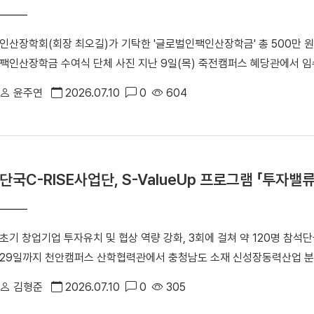
바탕으로 공동 연구와 학술교류를 활성화하고, 향후 국가 집단연구과제 
다.
인산장학회(회장 최오길)가 기탁한 '글로벌인팩인산장학금' 총 500만 원
팩인산장학금 수여식 단체 사진 지난 9일(목) 죽전캠퍼스 혜당관에서 
여했다. 선발된 장학생은 ▲강윤선(융합반도체공학과) ▲최효원(전자전기
윤주연
2026.07.10
0
604
계혁신칼리지) ▲이예찬(경영학부) 학생이다. 장학생들에게는 각각 100
선 학생은 “현재 자동차 동아리 활동을 하고 있어 자동차 부품기업에서 
로 자작 자동차 동아리 연구에 더욱 정진할 수 있을 것”이라고 소감을 
하고 있는 기업에서 학생들을 위해 뜻깊은 장학금을 전해주어 감사하다”
단국C-RISE사업단, S-ValueUp 프로그램 「투자밸
기여하는 우수 인재로 성장해 주길 기대한다”고 했다. 한편, 인산장학
양성을 위해 설립한 장학재단이다. ㈜인팩에 우리 대학 출신 우수 인재가 
장학금 지원 대상으로 우리 대학을 선정해 지난 2025년부터 기부를 
초기 창업기업 투자유치 및 협상 역량 강화, 3회에 걸쳐 약 120명 참석
29일까지 천안캠퍼스 산학협력관에서 충청남도 소재 신성장동력산업 분
C-RISE S-ValueUp 프로그램 「투자밸류업 특강」을 성공적으로 마
김형준
2026.07.10
0
305
(RISE) 사업의 일환인 '신성장동력산업 분야 기술창업 경쟁력 지원 사업