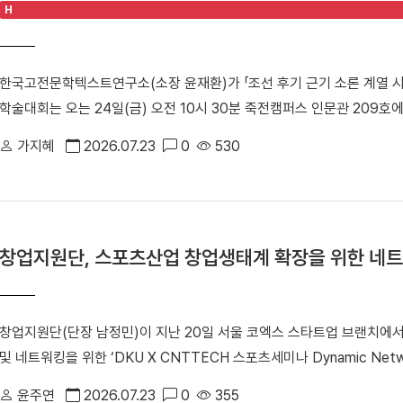
H
고 있다. 이날 방문단은 86'아시안게임과 88' 서울올림픽의 스포츠
대운동장, 단국대병원 등 주요 시설을 둘러봤다. 캠퍼스 투어 이후에는 학생
을 나눴다. △ 학생식당 '1947_commons'에서 오찬을 함께하며 옛 추
한국고전문학텍스트연구소(소장 윤재환)가 「조선 후기 근기 소론 계열 
앞두고 「개교 80주년 기념 모금 캠페인」을 본격적으로 전개하고 있다. 
학술대회는 오는 24일(금) 오전 10시 30분 죽전캠퍼스 인문관 209
가오는 80주년을 향한 동문 사회의 관심과 결속력을 한층 더 끌어올리
치 세력으로, 현실적인 개혁과 유연한 정치를 지향한 학자·관료 집단이다
가지혜
2026.07.23
0
530
거주한 소론 계열 문인들의 시문학을 통시적 관점에서 고찰하며, 그들이
다. △ 한국고전문학텍스트연구소「조선 후기 근기 소론 계열 시문학의 통
으로 진행된다. 1부 세션에서는 △윤재환 소장과 김영주 교수(성균관대)
다. △유진희 연구교수(단국대)와 김묘정 교수(단국대)가 「17세기 후반 
창업지원단, 스포츠산업 창업생태계 확장을 위한 네트
션에서는 강민구 교수(경북대)의 특별 강연 「소론계 문인의 문학 이론」
기 교수(고려대)가 「18세기 전반 소론 계열 문인의 시문학」을 발표·토
대)가 「영·정조 대 소론계 관료 문인의 문학관과 시적 지향」을 발표·토
창업지원단(단장 남정민)이 지난 20일 서울 코엑스 스타트업 브랜치에
(성균관대)가 「18세기 강화학파 전주 이씨 문인들의 문학론과 한시」를 
및 네트워킹을 위한 ‘DKU X CNTTECH 스포츠세미나 Dynamic Net
(성균관대)가 「19세기 전반 소론계 문인의 문학론과 한시」를 발표·토론
년 스포츠산업 창업지원사업」의 일환으로 스포츠산업 분야 전문 투자사와
체계적으로 살펴 조선 후기 한시 연구의 지평을 넓히고, 근기 문단의 문
윤주연
2026.07.23
0
355