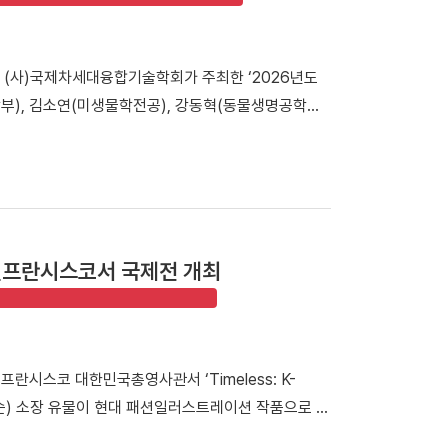
 박성완 대외부총장은 “부동산·건설대학원 총동문회는
 부동산·건설 분야 전문 인재 양성과 교육 경쟁력 강
 (사)국제차세대융합기술학회가 주최한 ‘2026년도
주신 김욱종 동문께 진심으로 감사드린다”고 밝혔다.
부), 김소연(미생물학전공), 강동혁(동물생명공학전
㈜를 창업했다. 이후 삼성전자 디지털시티 수원 연구
차세대융합기술학회는 국내에서 매년 ‘학부논문경진대회’를
 성공적으로 수행하며 안정적인 경영 역량을 인정받고
차세대 융합기술과 관련한 다양한 연구 주제가 발표되고
으로 「개교 80주년 기념 모금 캠페인」을 전개하고 있
 과생산 배양 모듈에 대한 이화학-분자유전학 융합적 상관관계
명이 등재되는 특별 예우가 제공되며, 기부금은 학생
 농약을 대체할 토양 미생물 유래 화학저감형 생물학적
오 기반 생물학적 방제 산업 응용에 도움을 줄 수 있는
샌프란시스코서 국제전 개최
신 한규동 교수님의 세심한 지도와 팀원들의 협력 덕
기반으로 보완하여 앞으로 더욱 발전되고 깊이 있는 연
란시스코 대한민국총영사관서 ‘Timeless: K-
박성순) 소장 유물이 현대 패션일러스트레이션 작품으로 재
시스코 대한민국총영사관에서 열린 「2026 국제패션