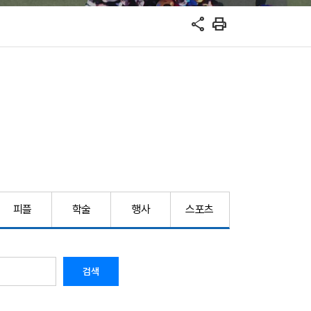
share
print
피플
학술
행사
스포츠
검색