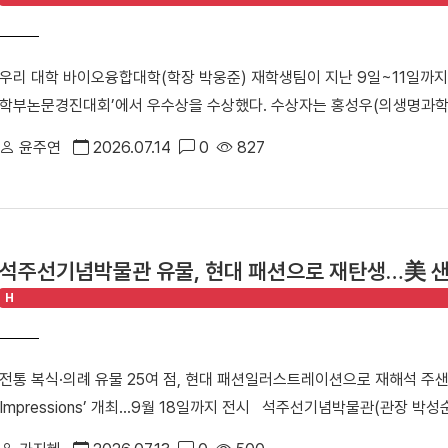
는 마음으로 개교 80주년 기념 발전기금에 동참하게 됐다”고 밝혔다.
지역사회에서 가장 활발하고 영향력 있는 동문 조직 중 하나”라며 “대학도
우리 대학 바이오융합대학(학장 박웅준) 재학생팀이 지난 9일~11일까지
화를 위해 적극 지원하겠다. 개교 80주년 기념 모금 캠페인에 동참해 
학부논문경진대회’에서 우수상을 수상했다. 수상자는 홍성우(의생명과학
김욱종 동문은 지난 2011년 전기·소방·통신공사 전문기업인 창성비케이
공) 학생이다.△ (왼쪽부터) 홍성우, 김소연, 강동혁 학생 (사)국제
단지, 삼성전자 우면 R&D캠퍼스, 삼성엔지니어링 등 대형 프로젝트를
윤주연
2026.07.14
0
827
개최하고 있다. 경진대회는 기계융합, 정보통신융합, 환경화공융합 등 
있다. 한편, 대외협력처는 ‘단국, 당신의 이름으로 채워집니다’를 슬로건
있다. 수상한 재학생팀은 「Bacillus sp.의 Cyclic dipeptides
다. 캠페인 참여자에게는 새롭게 조성되는 노천마당과 노천극장에 기부자
규명」에 관한 논문을 발표해 우수상을 받았다. 해당 논문은 유해한 화학
교육환경 개선과 대학 발전을 위한 다양한 사업에 활용될 예정이다.
방제제 개발을 위한 기초 연구이다. 논문은 최근 확장되고 있는 그린바이
석주선기념박물관 유물, 현대 패션으로 재탄생…美 
기초 자료로 심사진의 높은 평가를 받았다. 홍성우 학생은 “지도교수님이
H
분에 좋은 결과를 얻을 수 있었다”라며 “대회 현장에서 받은 피드백을 
구를 진행하겠다”고 밝혔다.
전통 복식·의례 유물 25여 점, 현대 패션일러스트레이션으로 재해석 주샌프
Impressions’ 개최…9월 18일까지 전시 석주선기념박물관(관장 
탄생해 미국 샌프란시스코에서 세계 관람객과 만나고 있다. ▲주샌프란