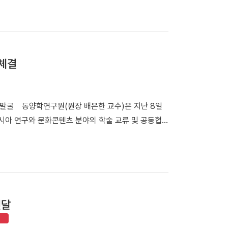
석자들이 기념촬영을 하고 있다. 최수아 교수(디자인학부)가
시간) 주샌프란시스코 대한민국총영사관 리셉션홀에서
을 개막했다. 전시는 오는 9월 18일까지 진행된다. 이번 전
을 현대적인 패션일러스트레이션으로 재해석한 작품을
체결
화의 예술성과 현대적 활용 가능성을 국제사회에 알리는
Timeless: K-Impressions'」 포스터 및 전
국의 패션 분야 교수와 디자이너, 일러스트레이터 등 작
 발굴 동양학연구원(원장 배은한 교수)은 지난 8일
전통문화에서 영감을 얻은 다채로운 작품 세계를 펼쳤다.
시아 연구와 문화콘텐츠 분야의 학술 교류 및 공동협
장과 참여 작가들의 인사가 진행됐다. 행사에는 나상
전당 김상욱 전당장과 업무협약 후 기념사진을 촬영하
g) 등 현지 미술대학 교수진, 최윤지 샌프란시스코 아시안아
상욱 전당장, 정규식 연구조사과장, 하을란 학예연구
은 관심을 보였다. 박성순 관장은 서면 축사를 통해
호석 연구교수, GCC국가연구소 송상현 소장 등이 참
우리 박물관이 지켜온 한국 전통문화 유물이 현대 패션
구자 교류 활성화 ▲공동 연구·조사·전시·공연·행사 추
다"고 밝혔다. 전시를 총괄한 최수아 교수는 "전통
원 개발 및 운영 등 다양한 분야에서 협력하기로 했다.
물을 모티프로 한 작품을 선보이게 되어 기쁘다"며
전달
획이다. 배은한 원장은 "이번 협약을 계기로 국립아
장 가능성을 알리는 계기가 되길 기대한다"고 밝혔다.
구축하게 됐다"며 "양 기관의 전문성과 연구 역량을