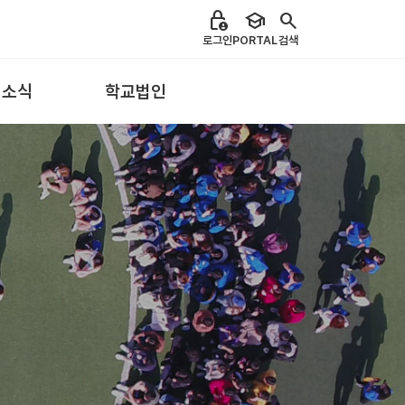
lock_person
school
search
로그인
PORTAL
검색
 소식
학교법인