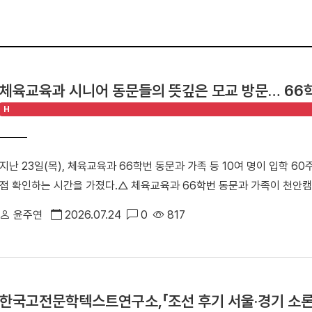
체육교육과 시니어 동문들의 뜻깊은 모교 방문… 66
H
지난 23일(목), 체육교육과 66학번 동문과 가족 등 10여 명이 입학 
접 확인하는 시간을 가졌다.△ 체육교육과 66학번 동문과 가족이 천안캠
주도로 진행된 이번 ‘체육교육과 66학번 동기회 모교 방문 행사’는 시
윤주연
2026.07.24
0
817
을 확인하고 동기 간 우애를 다지기 위해 마련됐다. 특히 66학번 동문
만큼, 천안캠퍼스를 처음 찾은 이번 방문은 더욱 특별함을 더했다. △ 단
천안부총장은 “과거 한남동 캠퍼스에서 수학했던 동기들이 천안캠퍼스를
둘러보며 큰 놀라움을 표했다”며 “괄목할 만한 성장을 이룬 모교의 현재
한국고전문학텍스트연구소,「조선 후기 서울·경기 소론
랑스러움을 느낀다”고 소감을 전했다. △ 천안캠퍼스 체육관에 위치한 '