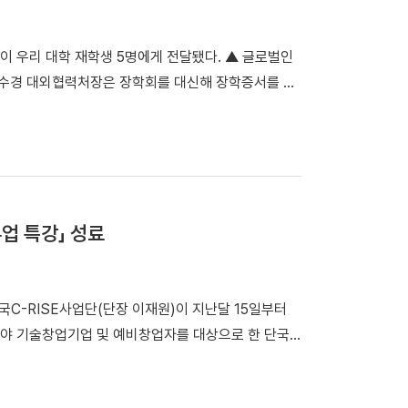
발굴과 국제 협력 네트워크 확대에도 힘쓰겠다"고 밝혔
이 우리 대학 재학생 5명에게 전달됐다. ▲ 글로벌인
임수경 대외협력처장은 장학회를 대신해 장학증서를 수
공학과) ▲이진호(기계공학과, 2학년) ▲김정안(퇴
만 원의 장학금이 전달됐다. 장학생으로 선발된 강윤
주는 장학금이 더욱 의미 있다”며 “전달받은 장학금으
밝혔다. 임수경 대외협력처장은 “동문들이 활발히 활약
며 “장학생들이 선배들의 뜻을 이어받아 사회 발전에
류업 특강」 성료
회는 글로벌 자동차 부품기업 ㈜인팩이 사회공헌과 인재
다수 재직 중인 것을 인연으로, 장학회는 설립 후 첫
시작했다.
단국C-RISE사업단(단장 이재원)이 지난달 15일부터
야 기술창업기업 및 예비창업자를 대상으로 한 단국
쳤다.이번 특강은 충청남도 지역혁신중심 대학지원체계
'으로 마련됐다. 특히 단국C-RISE사업단과 충남유니