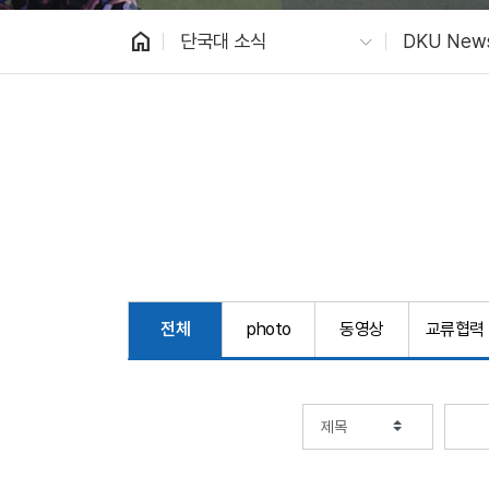
home
단국대 소식
DKU New
전체
photo
동영상
교류협력