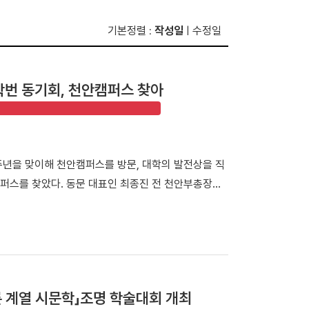
기본정렬
작성일
수정일
:
|
학번 동기회, 천안캠퍼스 찾아
60주년을 맞이해 천안캠퍼스를 방문, 대학의 발전상을 직
퍼스를 찾았다. 동문 대표인 최종진 전 천안부총장의
니어 동문들이 변화한 캠퍼스를 둘러보며 모교의 발전상
들은 재학 당시 서울 한남동 캠퍼스에서 학업을 이어온
국대병원 등 대학의 주요 시설을 둘러봤다. 최종진 전
 처음 방문해 웅장해진 규모와 훌륭한 인프라를 직접
 모습을 눈으로 확인하며 동문으로서 깊은 자긍심과 자
 계열 시문학」조명 학술대회 개최
88 서울올림픽 스포츠과학 학술대회 기념관'을 둘러보