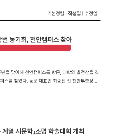
기본정렬
작성일
수정일
:
|
학번 동기회, 천안캠퍼스 찾아
60주년을 맞이해 천안캠퍼스를 방문, 대학의 발전상을 직
퍼스를 찾았다. 동문 대표인 최종진 전 천안부총장의
니어 동문들이 변화한 캠퍼스를 둘러보며 모교의 발전상
들은 재학 당시 서울 한남동 캠퍼스에서 학업을 이어온
국대병원 등 대학의 주요 시설을 둘러봤다. 최종진 전
 처음 방문해 웅장해진 규모와 훌륭한 인프라를 직접
 모습을 눈으로 확인하며 동문으로서 깊은 자긍심과 자
 계열 시문학」조명 학술대회 개최
88 서울올림픽 스포츠과학 학술대회 기념관'을 둘러보