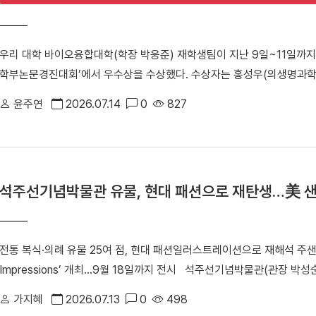
는 마음으로 개교 80주년 기념 발전기금에 동참하게 됐다”고 밝혔다.
지역사회에서 가장 활발하고 영향력 있는 동문 조직 중 하나”라며 “대학도
우리 대학 바이오융합대학(학장 박웅준) 재학생팀이 지난 9일~11일까지
화를 위해 적극 지원하겠다. 개교 80주년 기념 모금 캠페인에 동참해 
학부논문경진대회’에서 우수상을 수상했다. 수상자는 홍성우(의생명과학
김욱종 동문은 지난 2011년 전기·소방·통신공사 전문기업인 창성비케이
공) 학생이다.△ (왼쪽부터) 홍성우, 김소연, 강동혁 학생 (사)국제
단지, 삼성전자 우면 R&D캠퍼스, 삼성엔지니어링 등 대형 프로젝트를
윤주연
2026.07.14
0
827
개최하고 있다. 경진대회는 기계융합, 정보통신융합, 환경화공융합 등 
있다. 한편, 대외협력처는 ‘단국, 당신의 이름으로 채워집니다’를 슬로건
있다. 수상한 재학생팀은 「Bacillus sp.의 Cyclic dipeptides
다. 캠페인 참여자에게는 새롭게 조성되는 노천마당과 노천극장에 기부자
규명」에 관한 논문을 발표해 우수상을 받았다. 해당 논문은 유해한 화학
교육환경 개선과 대학 발전을 위한 다양한 사업에 활용될 예정이다.
방제제 개발을 위한 기초 연구이다. 논문은 최근 확장되고 있는 그린바이
석주선기념박물관 유물, 현대 패션으로 재탄생…美 
기초 자료로 심사진의 높은 평가를 받았다. 홍성우 학생은 “지도교수님이
분에 좋은 결과를 얻을 수 있었다”라며 “대회 현장에서 받은 피드백을 
구를 진행하겠다”고 밝혔다.
전통 복식·의례 유물 25여 점, 현대 패션일러스트레이션으로 재해석 주샌프
Impressions’ 개최…9월 18일까지 전시 석주선기념박물관(관장 
탄생해 미국 샌프란시스코에서 세계 관람객과 만나고 있다. ▲주샌프란
가지혜
2026.07.13
0
498
일러스트레이션전 'Timeless: K-Impressions'」 개막식에서 참