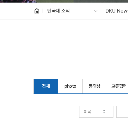
home
단국대 소식
DKU New
전체
photo
동영상
교류협력