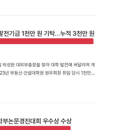
테크가 보육 중인 스포츠 창업기업을 비롯해 투자기관
사 참석자들이 기념사진을 촬영했다. 행사는 선배 기업
진행됐다. 첫 번째 세션에서는 이용희 이엑스헬스케어 대
과정을 공유하며 후배 창업기업에 조언을 전했다. 이어진
발전기금 1천만 원 기탁…누적 3천만 원
 등 우리 대학 육성기업의 사업 아이템을 발표하고,
다. 라운드 투자상담회에는 NBH캐피탈, 스마일게이
드 등 주요 투자기관이 참여해 총 4회차에 걸쳐 1:1
치 전략에 대한 조언을 받으며 사업 고도화 방향을 구
일 박성완 대외부총장을 찾아 대학 발전에 써달라며 개
이번 행사를 통해 예비·초기·도약 단계의 스포츠 창업기
023년 부동산·건설대학원 원우회장 취임 당시 1천만
크 기반이 강화될 것”이라며 “창업지원단은 앞으로도
번에도 1천만 원을 전달하며 누적 발전기금 3천만 원을
 고도화할 계획”이라고 밝혔다. 한편, 창업지원단은
 「DKU 아너스클럽」에 이름을 올렸다. 발전기금 전달
창업지원사업(예비초기창업지원센터)」에 선정됐다.
다. ▲ 발전기금 전달식 (왼쪽부터 박성완 대외부총
업 생태계 구축과 스포츠 유니콘기업 발굴·육성에 나서고
KU 아너스클럽」에 이름을 올렸다. 김욱종 동문은 "부
야 산·학·연·관 네트워크를 갖춘 자랑스러운 동문
학부논문경진대회 우수상 수상
 힘을 보태겠다"고 밝혔다. 이어 "최근 아들이 단국
되어 애정이 더욱 깊어진 만큼, 모교의 발전을 응원하