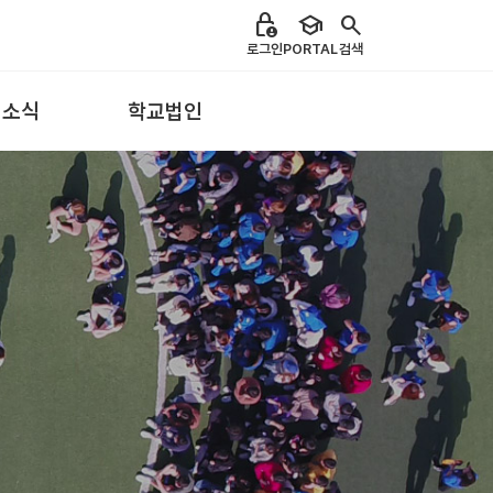
lock_person
school
search
로그인
PORTAL
검색
 소식
학교법인