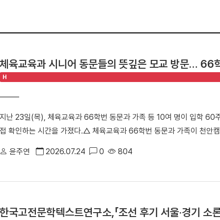
체육교육과 시니어 동문들의 뜻깊은 모교 방문… 66
H
지난 23일(목), 체육교육과 66학번 동문과 가족 등 10여 명이 입학 
접 확인하는 시간을 가졌다.△ 체육교육과 66학번 동문과 가족이 천안캠
주도로 진행된 이번 ‘체육교육과 66학번 동기회 모교 방문 행사’는 시
윤주연
2026.07.24
0
804
을 확인하고 동기 간 우애를 다지기 위해 마련됐다. 특히 66학번 동문
만큼, 천안캠퍼스를 처음 찾은 이번 방문은 더욱 특별함을 더했다. △ 단
천안부총장은 “과거 한남동 캠퍼스에서 수학했던 동기들이 천안캠퍼스를
둘러보며 큰 놀라움을 표했다”며 “괄목할 만한 성장을 이룬 모교의 현재
한국고전문학텍스트연구소,「조선 후기 서울·경기 소론
랑스러움을 느낀다”고 소감을 전했다. △ 천안캠퍼스 체육관에 위치한 '