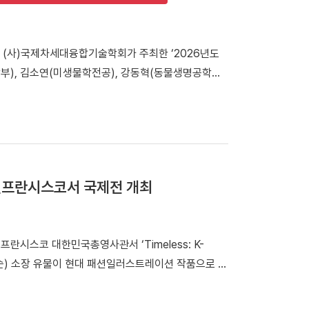
 박성완 대외부총장은 “부동산·건설대학원 총동문회는
 부동산·건설 분야 전문 인재 양성과 교육 경쟁력 강
 (사)국제차세대융합기술학회가 주최한 ‘2026년도
주신 김욱종 동문께 진심으로 감사드린다”고 밝혔다.
부), 김소연(미생물학전공), 강동혁(동물생명공학전
㈜를 창업했다. 이후 삼성전자 디지털시티 수원 연구
차세대융합기술학회는 국내에서 매년 ‘학부논문경진대회’를
 성공적으로 수행하며 안정적인 경영 역량을 인정받고
차세대 융합기술과 관련한 다양한 연구 주제가 발표되고
으로 「개교 80주년 기념 모금 캠페인」을 전개하고 있
 과생산 배양 모듈에 대한 이화학-분자유전학 융합적 상관관계
명이 등재되는 특별 예우가 제공되며, 기부금은 학생
 농약을 대체할 토양 미생물 유래 화학저감형 생물학적
오 기반 생물학적 방제 산업 응용에 도움을 줄 수 있는
샌프란시스코서 국제전 개최
신 한규동 교수님의 세심한 지도와 팀원들의 협력 덕
기반으로 보완하여 앞으로 더욱 발전되고 깊이 있는 연
란시스코 대한민국총영사관서 ‘Timeless: K-
박성순) 소장 유물이 현대 패션일러스트레이션 작품으로 재
시스코 대한민국총영사관에서 열린 「2026 국제패션
석자들이 기념촬영을 하고 있다. 최수아 교수(디자인학부)가