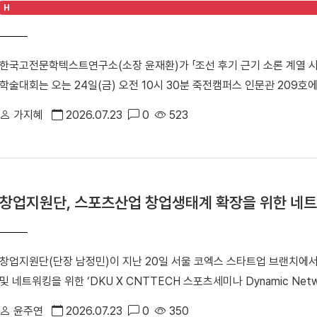
H
고 있다. 이날 방문단은 86'아시안게임과 88' 서울올림픽의 스포츠
대운동장, 단국대병원 등 주요 시설을 둘러봤다. 캠퍼스 투어 이후에는 학생
을 나눴다. △ 학생식당 '1947_commons'에서 오찬을 함께하며 옛 추
한국고전문학텍스트연구소(소장 윤재환)가 「조선 후기 근기 소론 계열 
앞두고 「개교 80주년 기념 모금 캠페인」을 본격적으로 전개하고 있다. 
학술대회는 오는 24일(금) 오전 10시 30분 죽전캠퍼스 인문관 209
가오는 80주년을 향한 동문 사회의 관심과 결속력을 한층 더 끌어올리
치 세력으로, 현실적인 개혁과 유연한 정치를 지향한 학자·관료 집단이다
가지혜
2026.07.23
0
523
거주한 소론 계열 문인들의 시문학을 통시적 관점에서 고찰하며, 그들이
다. △ 한국고전문학텍스트연구소「조선 후기 근기 소론 계열 시문학의 통
으로 진행된다. 1부 세션에서는 △윤재환 소장과 김영주 교수(성균관대)
다. △유진희 연구교수(단국대)와 김묘정 교수(단국대)가 「17세기 후반 
창업지원단, 스포츠산업 창업생태계 확장을 위한 네트
션에서는 강민구 교수(경북대)의 특별 강연 「소론계 문인의 문학 이론」
기 교수(고려대)가 「18세기 전반 소론 계열 문인의 시문학」을 발표·토
대)가 「영·정조 대 소론계 관료 문인의 문학관과 시적 지향」을 발표·토
창업지원단(단장 남정민)이 지난 20일 서울 코엑스 스타트업 브랜치에
(성균관대)가 「18세기 강화학파 전주 이씨 문인들의 문학론과 한시」를 
및 네트워킹을 위한 ‘DKU X CNTTECH 스포츠세미나 Dynamic Net
(성균관대)가 「19세기 전반 소론계 문인의 문학론과 한시」를 발표·토론
년 스포츠산업 창업지원사업」의 일환으로 스포츠산업 분야 전문 투자사와
체계적으로 살펴 조선 후기 한시 연구의 지평을 넓히고, 근기 문단의 문
윤주연
2026.07.23
0
350