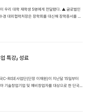
이 우리 대학 재학생 5명에게 전달됐다. ▲ 글로벌인
임수경 대외협력처장은 장학회를 대신해 장학증서를 수
공학과) ▲이진호(기계공학과, 2학년) ▲김정안(퇴
만 원의 장학금이 전달됐다. 장학생으로 선발된 강윤
주는 장학금이 더욱 의미 있다”며 “전달받은 장학금으
밝혔다. 임수경 대외협력처장은 “동문들이 활발히 활약
며 “장학생들이 선배들의 뜻을 이어받아 사회 발전에
류업 특강」 성료
회는 글로벌 자동차 부품기업 ㈜인팩이 사회공헌과 인재
다수 재직 중인 것을 인연으로, 장학회는 설립 후 첫
시작했다.
단국C-RISE사업단(단장 이재원)이 지난달 15일부터
야 기술창업기업 및 예비창업자를 대상으로 한 단국
쳤다.이번 특강은 충청남도 지역혁신중심 대학지원체계
'으로 마련됐다. 특히 단국C-RISE사업단과 충남유니
이 공동 주관하여, 충남 소재 3년 이내 초기 창업기