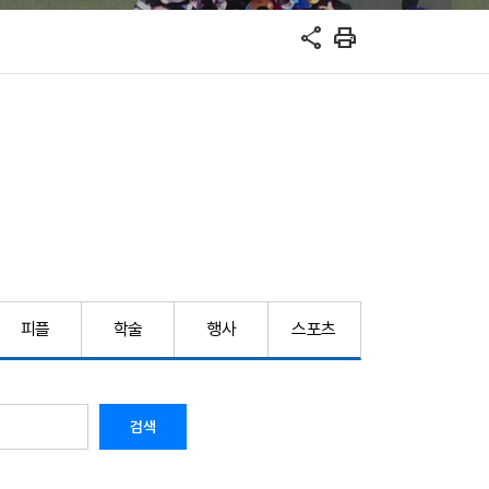
share
print
피플
학술
행사
스포츠
검색