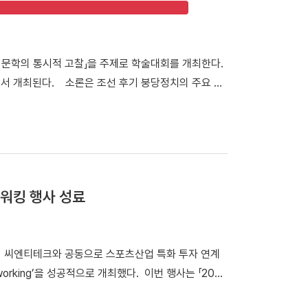
과학 학술대회가 개최됐던 천안캠퍼스 체육관을 시작으로
 식당인 ‘1947_commons’로 이동해 오찬과 환담
억을 되새겼다. 한편, 우리 대학은 내년 개교 80주년을
시문학의 통시적 고찰」을 주제로 학술대회를 개최한다.
이번 시니어 동문들의 뜻깊은 천안캠퍼스 첫 방문은 다
호에서 개최된다. 소론은 조선 후기 붕당정치의 주요 정
는 마중물이 될 것으로 전망하고 있다.
. 이번 학술대회에서는 조선 후기 서울 및 경기 지역에
 지닌 문학관과 한시 창작 경향을 심층적으로 조명한
시적 고찰」포스터 학술대회는 1부 세션과 2부 세션
가 「소론 형성기 문인의 전개와 문학론」을 발표·토론한
소론계 관료 문인의 시문학」을 발표·토론한다. 2부 세
워킹 행사 성료
으로 시작된다. 이어 △유명석 연구교수(단국대)와 송혁
론한다. △박희인 연구교수(단국대)와 김민학 교수(경북
론한다. △채지수 연구교수(단국대)와 이승용 연구교수
서 씨엔티테크와 공동으로 스포츠산업 특화 투자 연계
발표·토론한다. △이황진 교수(단국대)와 김용태 교수
working’을 성공적으로 개최했다. 이번 행사는 「2026
한다. 윤재환 소장은 "소론 문학의 형성과 전개 과정을
 창업지원기관 간 협력 네트워크를 구축하고, 창업기
학적 성격을 종합적으로 이해하는 계기가 되길 기대한