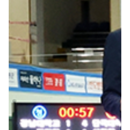
행했다. ▲ 해외학술탐방단은 마지막 일정으로 하얼빈 소피아성당을
을 되새겼다. 최정우 군은 "범정 선생의 독립운동 현장을 직접 
숨 쉬고 있다는 것을 느꼈다"라며 "독립운동가가 세운 민족사학이라
자 더 널리 알려야 할 소중한 자산이라고 생각한다"라고 밝혔다. 
행적은 우리 대학 창학 정신의 뿌리이자 민족적 자부심"이라며 "
과 조국 광복을 위해 헌신한 설립자의 정신을 역사 현장에서 직접 체
기는 뜻깊은 시간이었다"고 밝혔다. 한편, 학생처는 개교 80주년을
을 더욱 깊이 되새길 수 있는 의미 있는 해외학술탐방을 기획하고 