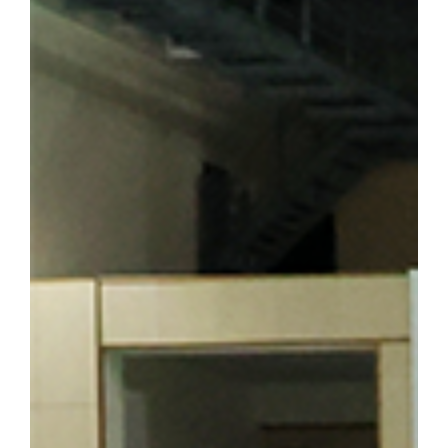
이어가던 시기 가족과 함께 머물렀던 삶의 터전으로, 훗날 우리 대학
기도 하다. 박성순 교수(사학과·석주선기념박물관장)는 오룡배 
창학정신을 설명하며 설립자의 삶과 발자취를 소개했다. 참가자들은
의 독립 정신을 대학의 창학 이념으로 계승해 온 그의 삶과 헌신을
를 양성한 신흥무관학교 터를 방문한 해외학술탐방단 ▲ 반석현 연
찾은 해외학술탐방단 범정 선생은 조국의 광복을 가슴에 안고 만주
안내하는 역할도 맡았다. 신흥무관학교로 향하는 청년들은 서울‧평양‧
있던 동순창사는 신흥무관학교로 향하는 청년들을 범정 선생이 일제
탐방단은 만주 서간도에 설립된 최초의 독립군 양성기관인 신흥무관
는 범정 선생이 독립운동 자금을 마련하기 위해 운영했던 정미소 터
금을 큰 독에 숨겨 두었다가 소만(蘇滿) 국경에서 무기를 구입하는
일본군 헌병 수비대에 의해 불타 현재는 공터만 남아 있다. 탐방 
정 선생의 독립운동」을 주제로 특강을 진행해 큰 호응을 얻었다. 
답사의 현재적 의미와 민족사학 단국대학의 홍보 방안」을 주제로 조
군(전자전기공학부 2학년)이 속한 팀은 「독립운동가가 세운 대학,
발표해 최우수상을 수상했다. ▲ 박성순 교수는 「단국대학의 창학정