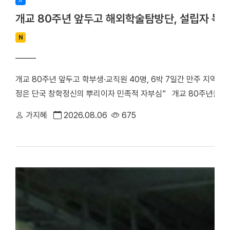
개교 80주년 앞두고 해외학술탐방단, 설립자 독
N
개교 80주년 앞두고 학부생·교직원 40명, 6박 7일간 만주 지역 
정은 단국 창학정신의 뿌리이자 민족적 자부심” 개교 80주년을 앞
립자 범정 장형 선생의 독립운동 발자취를 따라 만주 지역 항일투
가지혜
2026.08.06
675
최호진 단장(비서실장)을 중심으로 학부생 25명과 교직원 15명 등 총
박 7일간 중국 만주 일대를 답사하며 설립자의 독립 정신과 창학 
은 다롄, 안동(오룡배), 이도백하, 용정, 연길, 삼원포, 하얼빈 등 
으로 탐방단은 한·중 독립운동가들의 재판이 열린 뤼순관동법원전시관
많은 독립운동가들이 순국한 뤼순일아감옥박물관을 방문했다. 참가
숭고한 희생정신을 기리며 독립운동의 의미를 되새겼다. ▲ 뤼순
을 방문한 해외학술탐방단 ▲ 용정에 위치한 명동학교를 방문한 
범정 선생 일가가 정착했던 요녕성 안동시 오룡배 소학교와 오룡배역