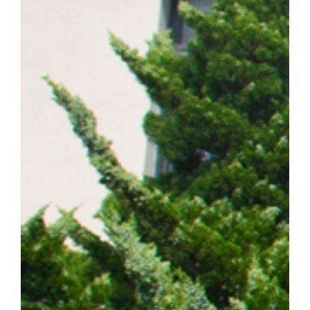
계 암 사망 원인 1위를 차지하는 대표적인 난치성 질환이다. 이 가
는 가장 흔한 유형이다. 특히 동양인 비소세포폐암 환자의 40~50%
적항암제가 주요 치료제로 활용되고 있다. ▲EGFR 돌연변이 폐암 
제시 EGFR 표적항암제는 초기 치료 효과가 뛰어나지만, 치료가
암이 재발할 수 있다는 한계가 있다. 이에 따라 내성 발생 원인을 
구의 주요 과제로 꼽혀 왔다. 연구팀은 폐암 세포 모델을 대상으로
약물 내성을 획득한 일부 암세포에서 염색체 밖 DNA인 ecDNA가 
를 통해 RAF1 유전자가 비정상적으로 증폭되며, 이러한 변화가 E
사실을 규명했다. 이어 다양한 세포 및 동물모델을 활용한 실험을 통
차단하면 기존 EGFR 표적항암제에 대한 반응성이 회복되는 것을 
ecDNA와 RAF1을 새로운 치료 표적으로 제시하고, 기존 EGF
약물 내성과 재발을 극복할 수 있는 혁신 임상 패러다임 제시했다는 점
형성에 의한 비소세포폐암의 진화와 내성 획득 과정을 체계적으로 규명
발 예측 바이오마커 발굴 그리고 정밀 의료 기반의 차세대 혁신 항암
에 기여하겠다"고 밝혔다. 한편, 이번 연구는 조정희 교수 주도로
는 국제 컨소시엄인 '난치성 내성암 극복 차세대 신약개발 글로벌 사