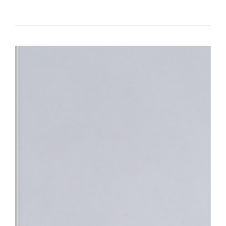
대표하는 의료기관으로서의 역할과 책임을 강화하고 있다.△ 단국대
평가 전국 3위 달성 단국대병원은 최근 건강보험심사평가원이 발표한
95.95점을 획득하며 최고 등급인 ‘1등급’을 받았다. 전국 47개 상급
체 평가 대상 기관 중에서도 종합 4위에 올랐다. 특히 전국적으로 점
만나 이야기할 기회’, ‘회진시간 관련 정보 제공’, ‘투약·검사·처치 
점수를 기록했다. 단국대병원은 스마트 전산 시스템을 적극 도입·활
료 정보를 실시간으로 명확하게 제공함으로써, 회진 불확실성 및 의
답함을 크게 해소했다.△ 환자의 질환에 대한 위로와 공감을 위해 
함께 ▲환자 참여형 야외정원 동행 캠페인 ▲교직원 중심 ‘단아한 봉
어를 지속해 왔으며 ▲환자경험 상시 조사 시스템 ▲퇴원환자 해피콜
에서 환자의 목소리를 세심하게 반영하고 있다.■ “충남지역 정신
정 최상의 환자 중심 서비스 입증과 더불어, 지역사회의 응급의료 체
복지부는 지난 4일 단국대병원을 충남지역 최초 ‘권역정신응급의료
자해나 자살 시도 등으로 생명이 위험하거나 신체적 응급처치가 필요
합진료를 제공하는 기관이다. 그동안 충남 지역에는 권역정신응급
과적 평가를 받기 위해 여러 기관을 전전하거나 치료가 지연되는 불