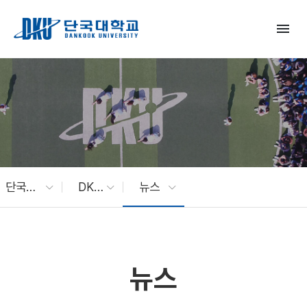
Skip to Main Content
menu
단국대 소식
DKU News
뉴스
뉴스