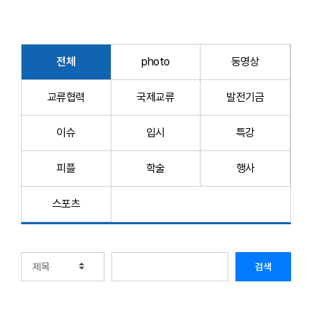
전체
photo
동영상
교류협력
국제교류
발전기금
이슈
입시
특강
피플
학술
행사
스포츠
검색