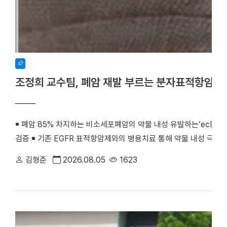
조정희 교수팀, 폐암 재발 부르는 분자표적항암제
￭ 폐암 85% 차지하는 비소세포폐암의 약물 내성 유발하는‘ecDNA 
검증 ￭ 기존 EGFR 표적항암제와의 병용치료 통해 약물 내성 극복
우리 대학 조정희 교수(의생명과학부 의생명시스템학전공)와 김수진
김형준
2026.08.05
1623
께 비소세포폐암의 분자표적항암제 내성을 유발하는 새로운 분자기전
최초로 검증했다. 기존 난치성 폐암 치료의 한계를 극복할 수 있는
화학·분자생물학 분야 세계적 권위의 국제학술지 『Signal Transducti
치료)』(2025년 IF=81.2, JCR 상위 0.2%) 온라인판에 게재됐다. (
amplification confers acquired erlotinib resistance in non