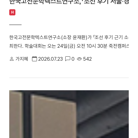
한국고전문학텍스트연구소,「조선 후기 서울·경기 
H
한국고전문학텍스트연구소(소장 윤재환)가 「조선 후기 근기 소론 계
최한다. 학술대회는 오는 24일(금) 오전 10시 30분 죽전캠퍼스 
당정치의 주요 정치 세력으로, 현실적인 개혁과 유연한 정치를 지향
가지혜
2026.07.23
0
542
후기 서울 및 경기 지역에 거주한 소론 계열 문인들의 시문학을 통
창작 경향을 심층적으로 조명한다. △ 한국고전문학텍스트연구소「조
스터 학술대회는 1부 세션과 2부 세션으로 진행된다. 1부 세션에
론 형성기 문인의 전개와 문학론」을 발표·토론한다. △유진희 연구교
반 소론계 관료 문인의 시문학」을 발표·토론한다. 2부 세션에서는 
문학 이론」으로 시작된다. 이어 △유명석 연구교수(단국대)와 송혁기
시문학」을 발표·토론한다. △박희인 연구교수(단국대)와 김민학 교수
관과 시적 지향」을 발표·토론한다. △채지수 연구교수(단국대)와 이
이씨 문인들의 문학론과 한시」를 발표·토론한다. △이황진 교수(단국