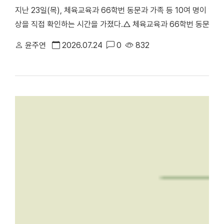
지난 23일(목), 체육교육과 66학번 동문과 가족 등 10여 명이 
상을 직접 확인하는 시간을 가졌다.△ 체육교육과 66학번 동문과 
천안부총장의 주도로 진행된 이번 ‘체육교육과 66학번 동기회 모교
윤주연
2026.07.24
0
832
러보며 모교의 발전상을 확인하고 동기 간 우애를 다지기 위해 마련됐
동 캠퍼스에서 학업을 이어온 만큼, 천안캠퍼스를 처음 찾은 이번 방
학의 주요 시설을 둘러봤다. 최종진 전 천안부총장은 “과거 한남
방문해 웅장해진 규모와 훌륭한 인프라를 직접 둘러보며 큰 놀라움을
재 모습을 눈으로 확인하며 동문으로서 깊은 자긍심과 자랑스러움을
에 위치한 '88 서울올림픽 스포츠과학 학술대회 기념관'을 둘러보고 
올림픽의 스포츠과학 학술대회가 개최됐던 천안캠퍼스 체육관을 시작
봤다. 캠퍼스 투어 이후에는 학생 식당인 ‘1947_commons’로 
'1947_commons'에서 오찬을 함께하며 옛 추억을 되새겼다. 한편
주년 기념 모금 캠페인」을 본격적으로 전개하고 있다. 이번 시니어
80주년을 향한 동문 사회의 관심과 결속력을 한층 더 끌어올리는 