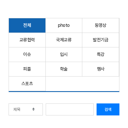
전체
photo
동영상
교류협력
국제교류
발전기금
이슈
입시
특강
피플
학술
행사
스포츠
검색