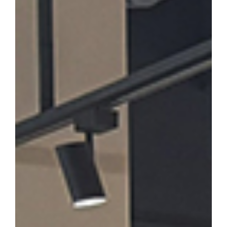
론계 문인의 문학론과 한시」를 발표·토론한다. 윤재환 소장은 "소
후기 한시 연구의 지평을 넓히고, 근기 문단의 문학적 성격을 종합