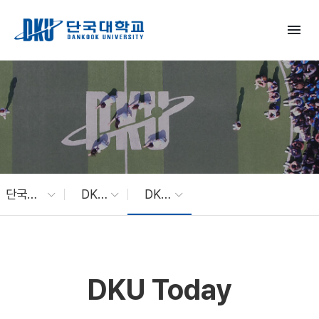
Skip to Main Content
menu
단국대 소식
DKU News
DKU Today
DKU Today