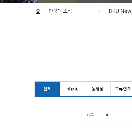
home
단국대 소식
DKU New
전체
photo
동영상
교류협력