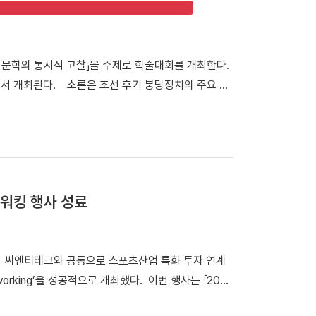
과학 학술대회가 개최됐던 천안캠퍼스 체육관을 시작으로
 식당인 ‘1947_commons’로 이동해 오찬과 환담
억을 되새겼다. 한편, 우리 대학은 내년 개교 80주년을
시문학의 통시적 고찰」을 주제로 학술대회를 개최한다.
이번 시니어 동문들의 뜻깊은 천안캠퍼스 첫 방문은 다
호에서 개최된다. 소론은 조선 후기 붕당정치의 주요 정
는 마중물이 될 것으로 전망하고 있다.
. 이번 학술대회에서는 조선 후기 서울 및 경기 지역에
 지닌 문학관과 한시 창작 경향을 심층적으로 조명한
시적 고찰」포스터 학술대회는 1부 세션과 2부 세션
가 「소론 형성기 문인의 전개와 문학론」을 발표·토론한
소론계 관료 문인의 시문학」을 발표·토론한다. 2부 세
워킹 행사 성료
으로 시작된다. 이어 △유명석 연구교수(단국대)와 송혁
론한다. △박희인 연구교수(단국대)와 김민학 교수(경북
론한다. △채지수 연구교수(단국대)와 이승용 연구교수
서 씨엔티테크와 공동으로 스포츠산업 특화 투자 연계
발표·토론한다. △이황진 교수(단국대)와 김용태 교수
working’을 성공적으로 개최했다. 이번 행사는 「2026
한다. 윤재환 소장은 "소론 문학의 형성과 전개 과정을
 창업지원기관 간 협력 네트워크를 구축하고, 창업기
학적 성격을 종합적으로 이해하는 계기가 되길 기대한