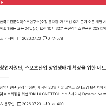
H
고 있다. 이날 방문단은 86'아시안게임과 88' 서울올림픽의 스포츠
대운동장, 단국대병원 등 주요 시설을 둘러봤다. 캠퍼스 투어 이후에는 학생
을 나눴다. △ 학생식당 '1947_commons'에서 오찬을 함께하며 옛 추
한국고전문학텍스트연구소(소장 윤재환)가 「조선 후기 근기 소론 계열 
앞두고 「개교 80주년 기념 모금 캠페인」을 본격적으로 전개하고 있다. 
학술대회는 오는 24일(금) 오전 10시 30분 죽전캠퍼스 인문관 209
가오는 80주년을 향한 동문 사회의 관심과 결속력을 한층 더 끌어올리
치 세력으로, 현실적인 개혁과 유연한 정치를 지향한 학자·관료 집단이다
가지혜
2026.07.23
0
578
거주한 소론 계열 문인들의 시문학을 통시적 관점에서 고찰하며, 그들이
다. △ 한국고전문학텍스트연구소「조선 후기 근기 소론 계열 시문학의 통
으로 진행된다. 1부 세션에서는 △윤재환 소장과 김영주 교수(성균관대)
다. △유진희 연구교수(단국대)와 김묘정 교수(단국대)가 「17세기 후반 
창업지원단, 스포츠산업 창업생태계 확장을 위한 네트
션에서는 강민구 교수(경북대)의 특별 강연 「소론계 문인의 문학 이론」
기 교수(고려대)가 「18세기 전반 소론 계열 문인의 시문학」을 발표·토
대)가 「영·정조 대 소론계 관료 문인의 문학관과 시적 지향」을 발표·토
창업지원단(단장 남정민)이 지난 20일 서울 코엑스 스타트업 브랜치에
(성균관대)가 「18세기 강화학파 전주 이씨 문인들의 문학론과 한시」를 
및 네트워킹을 위한 ‘DKU X CNTTECH 스포츠세미나 Dynamic Net
(성균관대)가 「19세기 전반 소론계 문인의 문학론과 한시」를 발표·토론
년 스포츠산업 창업지원사업」의 일환으로 스포츠산업 분야 전문 투자사와
체계적으로 살펴 조선 후기 한시 연구의 지평을 넓히고, 근기 문단의 문
윤주연
2026.07.23
0
400