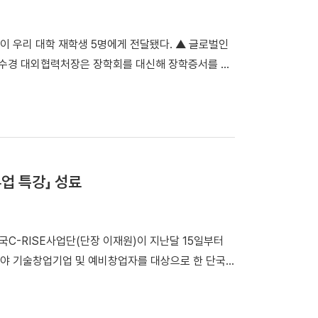
발굴과 국제 협력 네트워크 확대에도 힘쓰겠다"고 밝혔
이 우리 대학 재학생 5명에게 전달됐다. ▲ 글로벌인
임수경 대외협력처장은 장학회를 대신해 장학증서를 수
공학과) ▲이진호(기계공학과, 2학년) ▲김정안(퇴
만 원의 장학금이 전달됐다. 장학생으로 선발된 강윤
주는 장학금이 더욱 의미 있다”며 “전달받은 장학금으
밝혔다. 임수경 대외협력처장은 “동문들이 활발히 활약
며 “장학생들이 선배들의 뜻을 이어받아 사회 발전에
류업 특강」 성료
회는 글로벌 자동차 부품기업 ㈜인팩이 사회공헌과 인재
다수 재직 중인 것을 인연으로, 장학회는 설립 후 첫
시작했다.
단국C-RISE사업단(단장 이재원)이 지난달 15일부터
야 기술창업기업 및 예비창업자를 대상으로 한 단국
쳤다.이번 특강은 충청남도 지역혁신중심 대학지원체계
'으로 마련됐다. 특히 단국C-RISE사업단과 충남유니