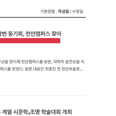
기본정렬
작성일
수정일
:
|
학번 동기회, 천안캠퍼스 찾아
60주년을 맞이해 천안캠퍼스를 방문, 대학의 발전상을 직
퍼스를 찾았다. 동문 대표인 최종진 전 천안부총장의
니어 동문들이 변화한 캠퍼스를 둘러보며 모교의 발전상
들은 재학 당시 서울 한남동 캠퍼스에서 학업을 이어온
국대병원 등 대학의 주요 시설을 둘러봤다. 최종진 전
 처음 방문해 웅장해진 규모와 훌륭한 인프라를 직접
 모습을 눈으로 확인하며 동문으로서 깊은 자긍심과 자
 계열 시문학」조명 학술대회 개최
88 서울올림픽 스포츠과학 학술대회 기념관'을 둘러보