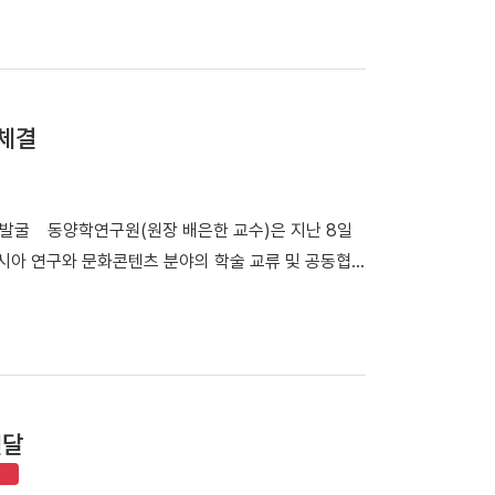
석자들이 기념촬영을 하고 있다. 최수아 교수(디자인학부)가
시간) 주샌프란시스코 대한민국총영사관 리셉션홀에서
을 개막했다. 전시는 오는 9월 18일까지 진행된다. 이번 전
을 현대적인 패션일러스트레이션으로 재해석한 작품을
체결
화의 예술성과 현대적 활용 가능성을 국제사회에 알리는
Timeless: K-Impressions'」 포스터 및 전
국의 패션 분야 교수와 디자이너, 일러스트레이터 등 작
 발굴 동양학연구원(원장 배은한 교수)은 지난 8일
전통문화에서 영감을 얻은 다채로운 작품 세계를 펼쳤다.
시아 연구와 문화콘텐츠 분야의 학술 교류 및 공동협
장과 참여 작가들의 인사가 진행됐다. 행사에는 나상
전당 김상욱 전당장과 업무협약 후 기념사진을 촬영하
g) 등 현지 미술대학 교수진, 최윤지 샌프란시스코 아시안아
상욱 전당장, 정규식 연구조사과장, 하을란 학예연구
은 관심을 보였다. 박성순 관장은 서면 축사를 통해
호석 연구교수, GCC국가연구소 송상현 소장 등이 참
우리 박물관이 지켜온 한국 전통문화 유물이 현대 패션
구자 교류 활성화 ▲공동 연구·조사·전시·공연·행사 추
다"고 밝혔다. 전시를 총괄한 최수아 교수는 "전통
원 개발 및 운영 등 다양한 분야에서 협력하기로 했다.
물을 모티프로 한 작품을 선보이게 되어 기쁘다"며
전달
획이다. 배은한 원장은 "이번 협약을 계기로 국립아
장 가능성을 알리는 계기가 되길 기대한다"고 밝혔다.
구축하게 됐다"며 "양 기관의 전문성과 연구 역량을