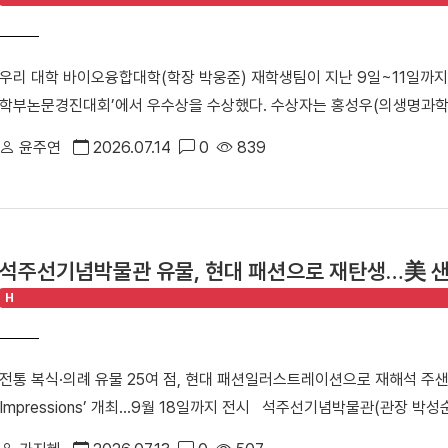
는 마음으로 개교 80주년 기념 발전기금에 동참하게 됐다”고 밝혔다.
지역사회에서 가장 활발하고 영향력 있는 동문 조직 중 하나”라며 “대학도
우리 대학 바이오융합대학(학장 박웅준) 재학생팀이 지난 9일~11일까지
화를 위해 적극 지원하겠다. 개교 80주년 기념 모금 캠페인에 동참해 
학부논문경진대회’에서 우수상을 수상했다. 수상자는 홍성우(의생명과학
김욱종 동문은 지난 2011년 전기·소방·통신공사 전문기업인 창성비케이
공) 학생이다.△ (왼쪽부터) 홍성우, 김소연, 강동혁 학생 (사)국제
단지, 삼성전자 우면 R&D캠퍼스, 삼성엔지니어링 등 대형 프로젝트를
윤주연
2026.07.14
0
839
개최하고 있다. 경진대회는 기계융합, 정보통신융합, 환경화공융합 등 
있다. 한편, 대외협력처는 ‘단국, 당신의 이름으로 채워집니다’를 슬로건
있다. 수상한 재학생팀은 「Bacillus sp.의 Cyclic dipeptides
다. 캠페인 참여자에게는 새롭게 조성되는 노천마당과 노천극장에 기부자
규명」에 관한 논문을 발표해 우수상을 받았다. 해당 논문은 유해한 화학
교육환경 개선과 대학 발전을 위한 다양한 사업에 활용될 예정이다.
방제제 개발을 위한 기초 연구이다. 논문은 최근 확장되고 있는 그린바이
석주선기념박물관 유물, 현대 패션으로 재탄생…美 
기초 자료로 심사진의 높은 평가를 받았다. 홍성우 학생은 “지도교수님이
H
분에 좋은 결과를 얻을 수 있었다”라며 “대회 현장에서 받은 피드백을 
구를 진행하겠다”고 밝혔다.
전통 복식·의례 유물 25여 점, 현대 패션일러스트레이션으로 재해석 주샌프
Impressions’ 개최…9월 18일까지 전시 석주선기념박물관(관장 
탄생해 미국 샌프란시스코에서 세계 관람객과 만나고 있다. ▲주샌프란