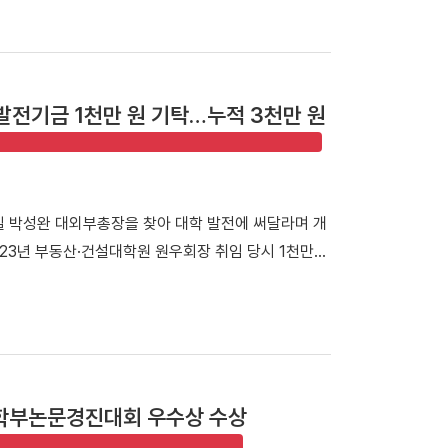
테크가 보육 중인 스포츠 창업기업을 비롯해 투자기관
사 참석자들이 기념사진을 촬영했다. 행사는 선배 기업
진행됐다. 첫 번째 세션에서는 이용희 이엑스헬스케어 대
과정을 공유하며 후배 창업기업에 조언을 전했다. 이어진
발전기금 1천만 원 기탁…누적 3천만 원
 등 우리 대학 육성기업의 사업 아이템을 발표하고,
다. 라운드 투자상담회에는 NBH캐피탈, 스마일게이
드 등 주요 투자기관이 참여해 총 4회차에 걸쳐 1:1
치 전략에 대한 조언을 받으며 사업 고도화 방향을 구
일 박성완 대외부총장을 찾아 대학 발전에 써달라며 개
이번 행사를 통해 예비·초기·도약 단계의 스포츠 창업기
023년 부동산·건설대학원 원우회장 취임 당시 1천만
크 기반이 강화될 것”이라며 “창업지원단은 앞으로도
번에도 1천만 원을 전달하며 누적 발전기금 3천만 원을
 고도화할 계획”이라고 밝혔다. 한편, 창업지원단은
 「DKU 아너스클럽」에 이름을 올렸다. 발전기금 전달
창업지원사업(예비초기창업지원센터)」에 선정됐다.
다. ▲ 발전기금 전달식 (왼쪽부터 박성완 대외부총
업 생태계 구축과 스포츠 유니콘기업 발굴·육성에 나서고
KU 아너스클럽」에 이름을 올렸다. 김욱종 동문은 "부
야 산·학·연·관 네트워크를 갖춘 자랑스러운 동문
학부논문경진대회 우수상 수상
 힘을 보태겠다"고 밝혔다. 이어 "최근 아들이 단국
되어 애정이 더욱 깊어진 만큼, 모교의 발전을 응원하