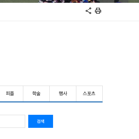
share
print
피플
학술
행사
스포츠
검색