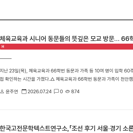
체육교육과 시니어 동문들의 뜻깊은 모교 방문… 66
H
지난 23일(목), 체육교육과 66학번 동문과 가족 등 10여 명이 입학 
접 확인하는 시간을 가졌다.△ 체육교육과 66학번 동문과 가족이 천안캠
주도로 진행된 이번 ‘체육교육과 66학번 동기회 모교 방문 행사’는 시
윤주연
2026.07.24
0
874
을 확인하고 동기 간 우애를 다지기 위해 마련됐다. 특히 66학번 동문
만큼, 천안캠퍼스를 처음 찾은 이번 방문은 더욱 특별함을 더했다. △ 단
천안부총장은 “과거 한남동 캠퍼스에서 수학했던 동기들이 천안캠퍼스를
둘러보며 큰 놀라움을 표했다”며 “괄목할 만한 성장을 이룬 모교의 현재
한국고전문학텍스트연구소,「조선 후기 서울·경기 소론
랑스러움을 느낀다”고 소감을 전했다. △ 천안캠퍼스 체육관에 위치한 '