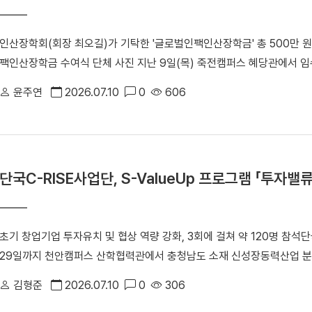
바탕으로 공동 연구와 학술교류를 활성화하고, 향후 국가 집단연구과제 
다.
인산장학회(회장 최오길)가 기탁한 '글로벌인팩인산장학금' 총 500만 원
팩인산장학금 수여식 단체 사진 지난 9일(목) 죽전캠퍼스 혜당관에서 
여했다. 선발된 장학생은 ▲강윤선(융합반도체공학과) ▲최효원(전자전기
윤주연
2026.07.10
0
606
계혁신칼리지) ▲이예찬(경영학부) 학생이다. 장학생들에게는 각각 100
선 학생은 “현재 자동차 동아리 활동을 하고 있어 자동차 부품기업에서 
로 자작 자동차 동아리 연구에 더욱 정진할 수 있을 것”이라고 소감을 
하고 있는 기업에서 학생들을 위해 뜻깊은 장학금을 전해주어 감사하다”
단국C-RISE사업단, S-ValueUp 프로그램 「투자밸
기여하는 우수 인재로 성장해 주길 기대한다”고 했다. 한편, 인산장학
양성을 위해 설립한 장학재단이다. ㈜인팩에 우리 대학 출신 우수 인재가 
장학금 지원 대상으로 우리 대학을 선정해 지난 2025년부터 기부를 
초기 창업기업 투자유치 및 협상 역량 강화, 3회에 걸쳐 약 120명 참석
29일까지 천안캠퍼스 산학협력관에서 충청남도 소재 신성장동력산업 분
C-RISE S-ValueUp 프로그램 「투자밸류업 특강」을 성공적으로 마
김형준
2026.07.10
0
306
(RISE) 사업의 일환인 '신성장동력산업 분야 기술창업 경쟁력 지원 사업