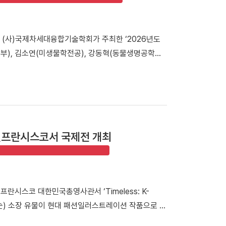
 박성완 대외부총장은 “부동산·건설대학원 총동문회는
 부동산·건설 분야 전문 인재 양성과 교육 경쟁력 강
 (사)국제차세대융합기술학회가 주최한 ‘2026년도
주신 김욱종 동문께 진심으로 감사드린다”고 밝혔다.
부), 김소연(미생물학전공), 강동혁(동물생명공학전
㈜를 창업했다. 이후 삼성전자 디지털시티 수원 연구
차세대융합기술학회는 국내에서 매년 ‘학부논문경진대회’를
 성공적으로 수행하며 안정적인 경영 역량을 인정받고
차세대 융합기술과 관련한 다양한 연구 주제가 발표되고
으로 「개교 80주년 기념 모금 캠페인」을 전개하고 있
 과생산 배양 모듈에 대한 이화학-분자유전학 융합적 상관관계
명이 등재되는 특별 예우가 제공되며, 기부금은 학생
 농약을 대체할 토양 미생물 유래 화학저감형 생물학적
오 기반 생물학적 방제 산업 응용에 도움을 줄 수 있는
샌프란시스코서 국제전 개최
신 한규동 교수님의 세심한 지도와 팀원들의 협력 덕
기반으로 보완하여 앞으로 더욱 발전되고 깊이 있는 연
란시스코 대한민국총영사관서 ‘Timeless: K-
박성순) 소장 유물이 현대 패션일러스트레이션 작품으로 재
시스코 대한민국총영사관에서 열린 「2026 국제패션