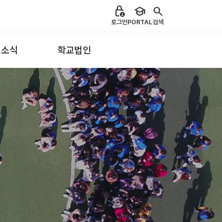
lock_person
school
search
로그인
PORTAL
검색
 소식
학교법인