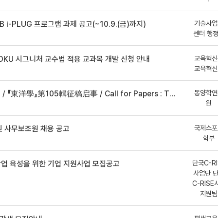
기술사업
B i-PLUG 프로그램 과제 공고(~10.9.(금)까지)
센터 행
교육혁신
DKU 시그니처 교수법 적용 교과목 개발 신청 안내
교육혁신
동양학연
事 / Call for Papers : The Oriental Studies, the 105th Issue
원
국제스포
 사무보조원 채용 공고
학부
단국C-RI
산업 육성을 위한 기업 지원사업 모집공고
사업단 
C-RISE
지원팀