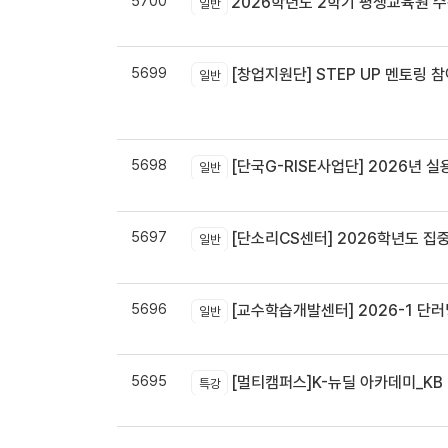
5700
2026학년도 2학기 평생교육원 
일반
5699
[창업지원단] STEP UP 멘토링 참
일반
5698
[단국G-RISE사업단] 2026년 실
일반
5697
[단소리CS센터] 2026학년도 집중휴무제 
일반
5696
[교수학습개발센터] 2026-1 단러닝
일반
5695
[멀티캠퍼스]K-뉴딜 아카데미_KB B
특강