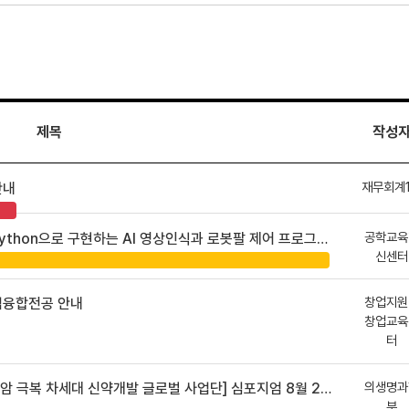
제목
작성
재무회계
안내
공학교육
hon으로 구현하는 AI 영상인식과 로봇팔 제어 프로그램 신청 안내
신센터
창업지원
업융합전공 안내
창업교육
터
의생명과
 차세대 신약개발 글로벌 사업단] 심포지엄 8월 24일 ~ 25일
부