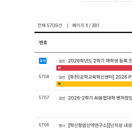
전체 5709건
페이지
1
/ 381
번호
2026학년도 2학기 재학생 등록 
공지
일반
H
5708
[죽전|공학교육혁신센터] 2026 Pyt
일반
N
5707
2026-2학기 AI융합대학 벤처창
일반
5706
[혁신항암신약연구소][난치성 내성암 극복
행사