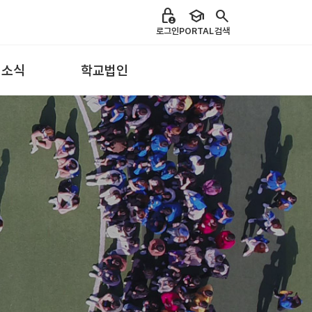
lock_person
school
search
로그인
PORTAL
검색
 소식
학교법인