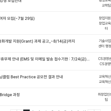
평생교육
수강생 모집안내
교학팀
창업지원
여자 모집(~7월 29일)
창업교육
터
기술사업
용화개발 지원(Grant) 과제 공고_~8/14(금)까지
센터 행
CS경영
안내 (EMS 및 이메일 발송 접수기한 : 7/24(금) 오후 12시까지)
CS경영
교육혁신
클럽 Best Practice 공모전 결과 안내
교육혁신
취창업진
ridge 과정
팀