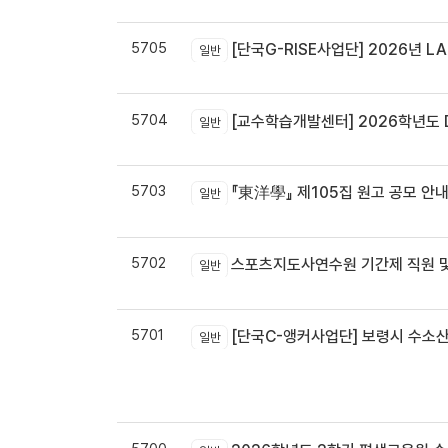
5705
[단국G-RISE사업단] 2026년 LA
일반
5704
[교수학습개발센터] 2026학년도 
일반
5703
『東洋學』 제105집 원고 공모 안내 / 『東洋學』第105輯征稿启
일반
5702
스포츠지도사연수원 기간제 직원 및
일반
5701
[단국C-앵커사업단] 보령시 수소
일반