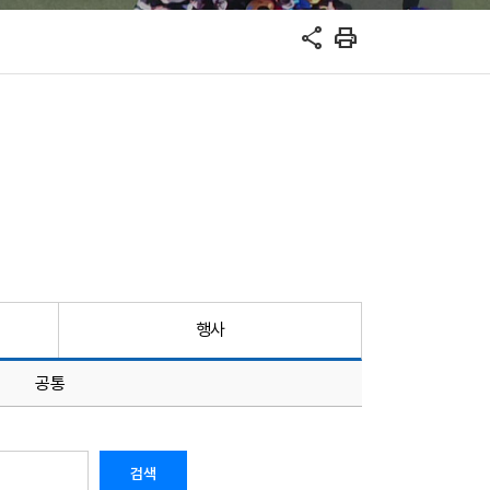
share
print
행사
공통
검색