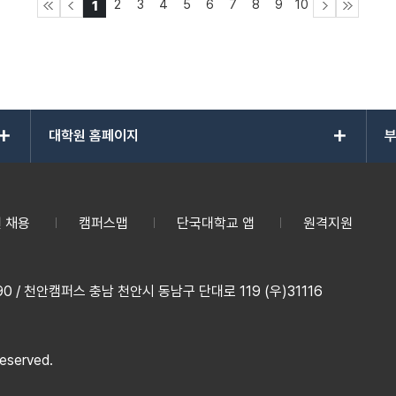
2
3
4
5
6
7
8
9
10
1
add
add
대학원 홈페이지
부
 채용
캠퍼스맵
단국대학교 앱
원격지원
 / 천안캠퍼스 충남 천안시 동남구 단대로 119 (우)31116
reserved.