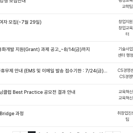
평생교육
수강생 모집안내
교학팀
창업지원
여자 모집(~7월 29일)
창업교육
터
기술사업
용화개발 지원(Grant) 과제 공고_~8/14(금)까지
센터 행
CS경영
안내 (EMS 및 이메일 발송 접수기한 : 7/24(금) 오후 12시까지)
CS경영
교육혁신
클럽 Best Practice 공모전 결과 안내
교육혁신
취창업진
ridge 과정
팀