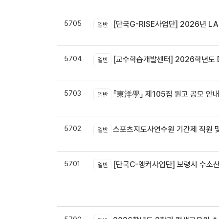
5705
[단국G-RISE사업단] 2026년 LA
일반
5704
[교수학습개발센터] 2026학년도 
일반
5703
『東洋學』 제105집 원고 공모 안내 / 『東洋學』第105輯征稿启
일반
5702
스포츠지도사연수원 기간제 직원 및
일반
5701
[단국C-앵커사업단] 보령시 수소
일반