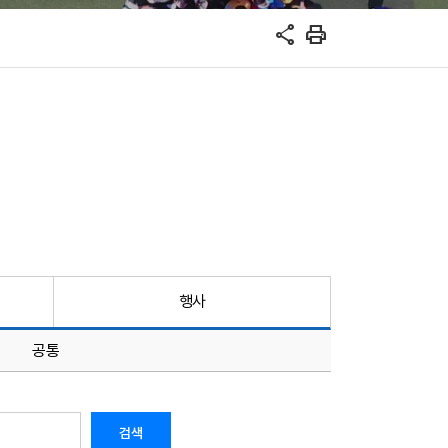
share
print
행사
공통
검색