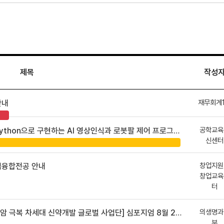
제목
작성
재무회계
안내
공학교육
hon으로 구현하는 AI 영상인식과 로봇팔 제어 프로그램 신청 안내
신센터
창업지원
업융합전공 안내
창업교육
터
의생명과
 차세대 신약개발 글로벌 사업단] 심포지엄 8월 24일 ~ 25일
부