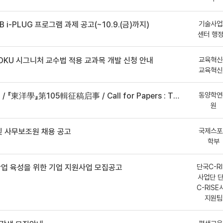
기술사업
B i-PLUG 프로그램 과제 공고(~10.9.(금)까지)
센터 행
교육혁신
DKU 시그니처 교수법 적용 교과목 개발 신청 안내
교육혁신
동양학연
事 / Call for Papers : The Oriental Studies, the 105th Issue
원
국제스포
 사무보조원 채용 공고
학부
단국C-RI
산업 육성을 위한 기업 지원사업 모집공고
사업단 
C-RISE
지원팀