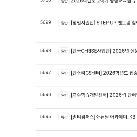
5700
2026학년도 2학기 평생교육원 
일반
5699
[창업지원단] STEP UP 멘토링 참
일반
5698
[단국G-RISE사업단] 2026년 실
일반
5697
[단소리CS센터] 2026학년도 집중휴무제 
일반
5696
[교수학습개발센터] 2026-1 단러닝
일반
5695
[멀티캠퍼스]K-뉴딜 아카데미_KB B
특강