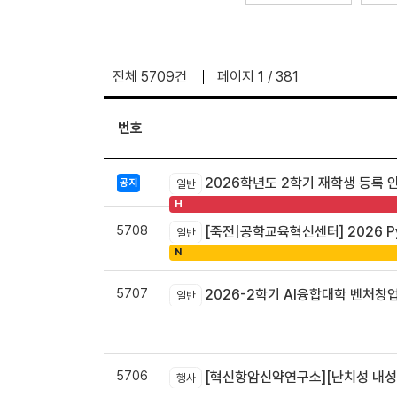
전체 5709건
페이지
1
/ 381
번호
2026학년도 2학기 재학생 등록 
공지
일반
H
5708
[죽전|공학교육혁신센터] 2026 Pyt
일반
N
5707
2026-2학기 AI융합대학 벤처창
일반
5706
[혁신항암신약연구소][난치성 내성암 극복
행사