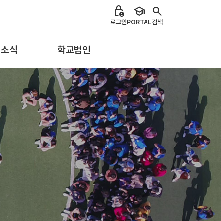
lock_person
school
search
로그인
PORTAL
검색
 소식
학교법인