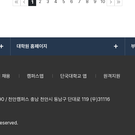
2
3
4
5
6
7
8
9
10
1
add
add
대학원 홈페이지
부
 채용
캠퍼스맵
단국대학교 앱
원격지원
 / 천안캠퍼스 충남 천안시 동남구 단대로 119 (우)31116
reserved.