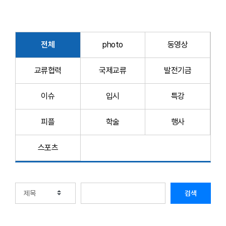
전체
photo
동영상
교류협력
국제교류
발전기금
이슈
입시
특강
피플
학술
행사
스포츠
검색