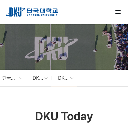
Skip to Main Content
menu
단국대 소식
DKU News
DKU Today
DKU Today