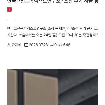
한국고전문학텍스트연구소,「조선 후기 서울·경기 
H
한국고전문학텍스트연구소(소장 윤재환)가 「조선 후기 근기 소론 계
최한다. 학술대회는 오는 24일(금) 오전 10시 30분 죽전캠퍼스 
당정치의 주요 정치 세력으로, 현실적인 개혁과 유연한 정치를 지향
가지혜
2026.07.23
0
646
후기 서울 및 경기 지역에 거주한 소론 계열 문인들의 시문학을 통
창작 경향을 심층적으로 조명한다. △ 한국고전문학텍스트연구소「조
스터 학술대회는 1부 세션과 2부 세션으로 진행된다. 1부 세션에
론 형성기 문인의 전개와 문학론」을 발표·토론한다. △유진희 연구교
반 소론계 관료 문인의 시문학」을 발표·토론한다. 2부 세션에서는 
문학 이론」으로 시작된다. 이어 △유명석 연구교수(단국대)와 송혁기
시문학」을 발표·토론한다. △박희인 연구교수(단국대)와 김민학 교수
관과 시적 지향」을 발표·토론한다. △채지수 연구교수(단국대)와 이
이씨 문인들의 문학론과 한시」를 발표·토론한다. △이황진 교수(단국