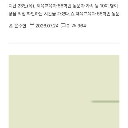
지난 23일(목), 체육교육과 66학번 동문과 가족 등 10여 명이 
상을 직접 확인하는 시간을 가졌다.△ 체육교육과 66학번 동문과 
천안부총장의 주도로 진행된 이번 ‘체육교육과 66학번 동기회 모교
윤주연
2026.07.24
0
964
러보며 모교의 발전상을 확인하고 동기 간 우애를 다지기 위해 마련됐
동 캠퍼스에서 학업을 이어온 만큼, 천안캠퍼스를 처음 찾은 이번 방
학의 주요 시설을 둘러봤다. 최종진 전 천안부총장은 “과거 한남
방문해 웅장해진 규모와 훌륭한 인프라를 직접 둘러보며 큰 놀라움을
재 모습을 눈으로 확인하며 동문으로서 깊은 자긍심과 자랑스러움을
에 위치한 '88 서울올림픽 스포츠과학 학술대회 기념관'을 둘러보고 
올림픽의 스포츠과학 학술대회가 개최됐던 천안캠퍼스 체육관을 시작
봤다. 캠퍼스 투어 이후에는 학생 식당인 ‘1947_commons’로 
'1947_commons'에서 오찬을 함께하며 옛 추억을 되새겼다. 한편
주년 기념 모금 캠페인」을 본격적으로 전개하고 있다. 이번 시니어
80주년을 향한 동문 사회의 관심과 결속력을 한층 더 끌어올리는 