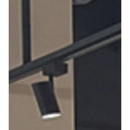
론계 문인의 문학론과 한시」를 발표·토론한다. 윤재환 소장은 "소
후기 한시 연구의 지평을 넓히고, 근기 문단의 문학적 성격을 종합