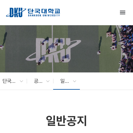
Skip to Main Content
menu
단국대 소식
공지사항
일반공지
일반공지