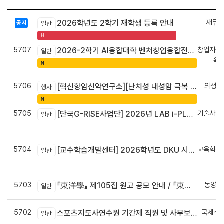
재무회
2026학년도 2학기 재학생 등록 안내
공지
일반
H
5707
창업지원
2026-2학기 AI융합대학 벤처창업융합전공 안내
일반
육
N
5706
의생명
[혁신항암신약연구소][난치성 내성암 극복 차세대 신약개발 글로벌 사업단] 심포지엄 8월 24일 ~ 25일
행사
N
5705
기술사업
[단국G-RISE사업단] 2026년 LAB i-PLUG 프로그램 과제 공고(~10.9.(금)까지)
일반
정
5704
교육혁신
[교수학습개발센터] 2026학년도 DKU 시그니처 교수법 적용 교과목 개발 신청 안내
일반
신
5703
동양학
『東洋學』 제105집 원고 공모 안내 / 『東洋學』第105輯征稿启事 / Call for Papers : The Oriental Studies, the 105th Issue
일반
5702
국제스
스포츠지도사연수원 기간제 직원 및 사무보조원 채용 공고
일반