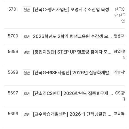
5701
단국C-R
[단국C-앵커사업단] 보령시 수소산업 육성을 위한 기업 지원사업 모집공고
일반
단 단국C
업지
5700
평생교육
2026학년도 2학기 평생교육원 수강생 모집안내
일반
5699
창업지원
[창업지원단] STEP UP 멘토링 참여자 모집(~7월 29일)
일반
육
5698
기술사업
[단국G-RISE사업단] 2026년 실용화개발 지원(Grant) 과제 공고_~8/14(금)까지
일반
정
5697
CS경영
[단소리CS센터] 2026학년도 집중휴무제 안내 (EMS 및 이메일 발송 접수기한 : 7/24(금) 오후 12시까지)
일반
경
5696
교육혁신
[교수학습개발센터] 2026-1 단러닝클럽 Best Practice 공모전 결과 안내
일반
신