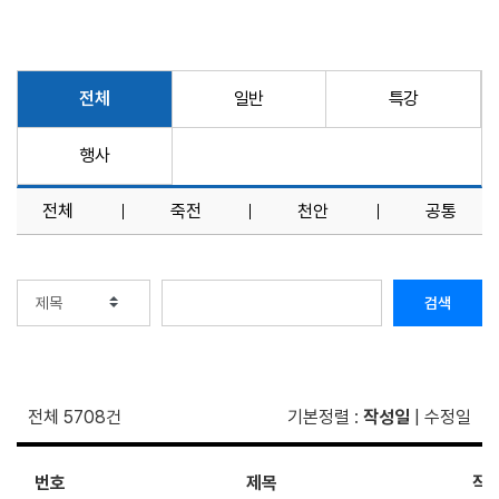
전체
일반
특강
행사
전체
죽전
천안
공통
검색
전체 5708건
기본정렬
:
작성일
|
수정일
번호
제목
작