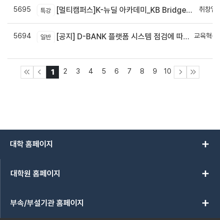
5695
취창업
[멀티캠퍼스]K-뉴딜 아카데미_KB Bridge 과정
특강
5694
교육혁신
[공지] D-BANK 플랫폼 시스템 점검에 따른 서비스 일시 중단 안내
일반
신
2
3
4
5
6
7
8
9
10
1
add
대학 홈페이지
add
대학원 홈페이지
add
부속/부설기관 홈페이지