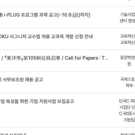
기술사업
B i-PLUG 프로그램 과제 공고(~10.9.(금)까지)
센터 행
교육혁신
DKU 시그니처 교수법 적용 교과목 개발 신청 안내
교육혁신
동양학연
事 / Call for Papers : The Oriental Studies, the 105th Issue
원
국제스포
 사무보조원 채용 공고
학부
단국C-RI
산업 육성을 위한 기업 지원사업 모집공고
사업단 
C-RISE
지원팀