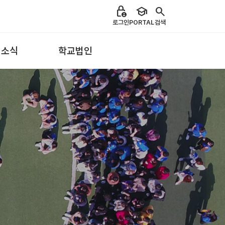
lock_person
school
search
로그인
PORTAL
검색
 소식
학교법인