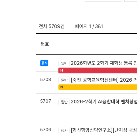
전체 5709건
페이지
1
/ 381
번호
2026학년도 2학기 재학생 등록 
공지
일반
H
5708
[죽전|공학교육혁신센터] 2026 Pyt
일반
N
5707
2026-2학기 AI융합대학 벤처창
일반
5706
[혁신항암신약연구소][난치성 내성암 극복
행사