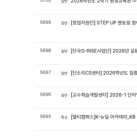
5700
2026학년도 2학기 평생교육원 
일반
5699
[창업지원단] STEP UP 멘토링 참
일반
5698
[단국G-RISE사업단] 2026년 실
일반
5697
[단소리CS센터] 2026학년도 집중휴무제 
일반
5696
[교수학습개발센터] 2026-1 단러닝
일반
5695
[멀티캠퍼스]K-뉴딜 아카데미_KB B
특강