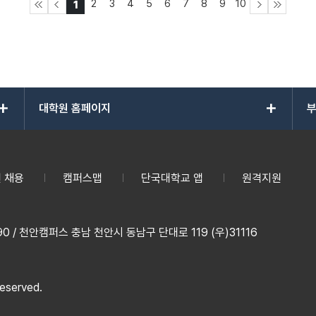
2
3
4
5
6
7
8
9
10
1
add
add
대학원 홈페이지
부
 채용
캠퍼스맵
단국대학교 앱
원격지원
 / 천안캠퍼스 충남 천안시 동남구 단대로 119 (우)31116
reserved.