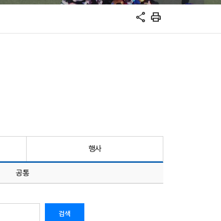
share
print
행사
공통
검색