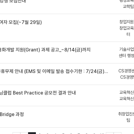
평생교육
수강생 모집안내
교학팀
창업지원
여자 모집(~7월 29일)
창업교육
터
기술사업
용화개발 지원(Grant) 과제 공고_~8/14(금)까지
센터 행
CS경영
안내 (EMS 및 이메일 발송 접수기한 : 7/24(금) 오후 12시까지)
CS경영
교육혁신
클럽 Best Practice 공모전 결과 안내
교육혁신
취창업진
ridge 과정
팀