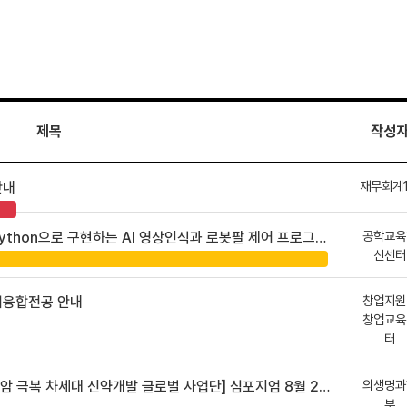
제목
작성
재무회계
안내
공학교육
hon으로 구현하는 AI 영상인식과 로봇팔 제어 프로그램 신청 안내
신센터
창업지원
업융합전공 안내
창업교육
터
의생명과
 차세대 신약개발 글로벌 사업단] 심포지엄 8월 24일 ~ 25일
부