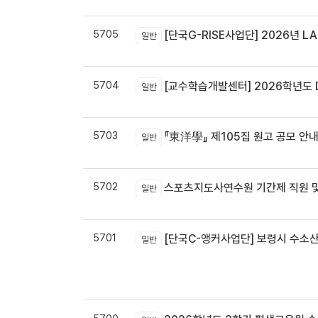
5705
[단국G-RISE사업단] 2026년 LA
일반
5704
[교수학습개발센터] 2026학년도 
일반
5703
『東洋學』 제105집 원고 공모 안내 / 『東洋學』第105輯征稿启
일반
5702
스포츠지도사연수원 기간제 직원 및
일반
5701
[단국C-앵커사업단] 보령시 수소
일반