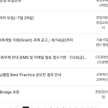
평생교육
수강생 모집안내
교학팀
창업지원
여자 모집(~7월 29일)
창업교육
터
기술사업
용화개발 지원(Grant) 과제 공고_~8/14(금)까지
센터 행
CS경영
안내 (EMS 및 이메일 발송 접수기한 : 7/24(금) 오후 12시까지)
CS경영
교육혁신
클럽 Best Practice 공모전 결과 안내
교육혁신
취창업진
ridge 과정
팀