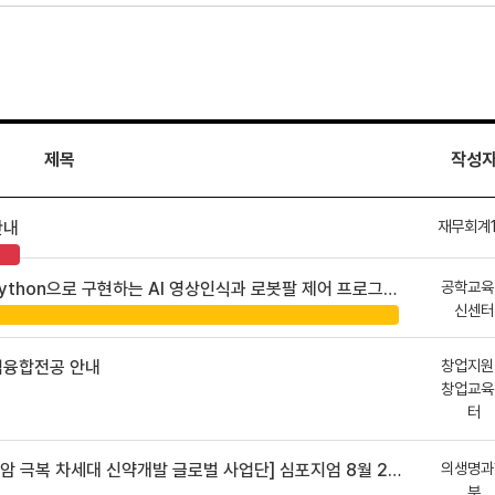
제목
작성
재무회계
안내
공학교육
hon으로 구현하는 AI 영상인식과 로봇팔 제어 프로그램 신청 안내
신센터
창업지원
업융합전공 안내
창업교육
터
의생명과
 차세대 신약개발 글로벌 사업단] 심포지엄 8월 24일 ~ 25일
부