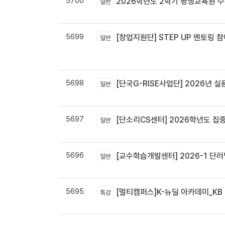
5700
2026학년도 2학기 평생교육원 
일반
5699
[창업지원단] STEP UP 멘토링 참
일반
5698
[단국G-RISE사업단] 2026년 실
일반
5697
[단소리CS센터] 2026학년도 집중휴무제 
일반
5696
[교수학습개발센터] 2026-1 단러닝
일반
5695
[멀티캠퍼스]K-뉴딜 아카데미_KB B
특강