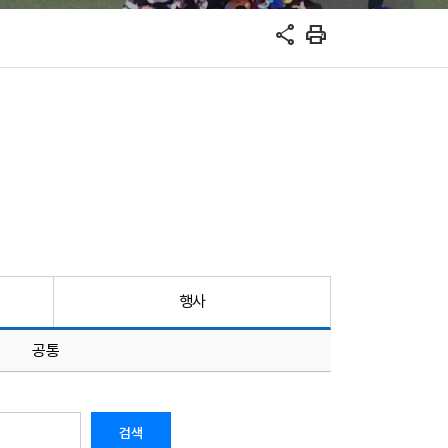
share
print
행사
공통
검색