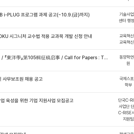
기술사업
B i-PLUG 프로그램 과제 공고(~10.9.(금)까지)
센터 행
교육혁신
DKU 시그니처 교수법 적용 교과목 개발 신청 안내
교육혁신
동양학연
事 / Call for Papers : The Oriental Studies, the 105th Issue
원
국제스포
 사무보조원 채용 공고
학부
단국C-RI
산업 육성을 위한 기업 지원사업 모집공고
사업단 
C-RISE
지원팀