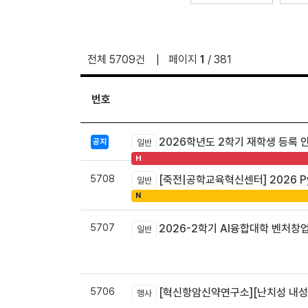
전체 5709건
페이지
1
/ 381
번호
2026학년도 2학기 재학생 등록 
공지
일반
H
5708
[죽전|공학교육혁신센터] 2026 Pyt
일반
N
5707
2026-2학기 AI융합대학 벤처창
일반
5706
[혁신항암신약연구소][난치성 내성암 극복
행사