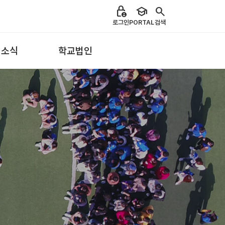
lock_person
school
search
로그인
PORTAL
검색
 소식
학교법인