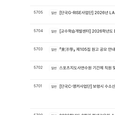
5705
[단국G-RISE사업단] 2026년 LA
일반
5704
[교수학습개발센터] 2026학년도 
일반
5703
『東洋學』 제105집 원고 공모 안내 / 『東洋學』第105輯征稿启
일반
5702
스포츠지도사연수원 기간제 직원 및
일반
5701
[단국C-앵커사업단] 보령시 수소
일반