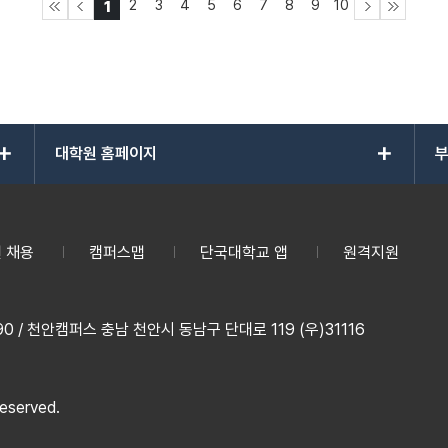
2
3
4
5
6
7
8
9
10
1
add
add
대학원 홈페이지
부
 채용
캠퍼스맵
단국대학교 앱
원격지원
 / 천안캠퍼스 충남 천안시 동남구 단대로 119 (우)31116
reserved.