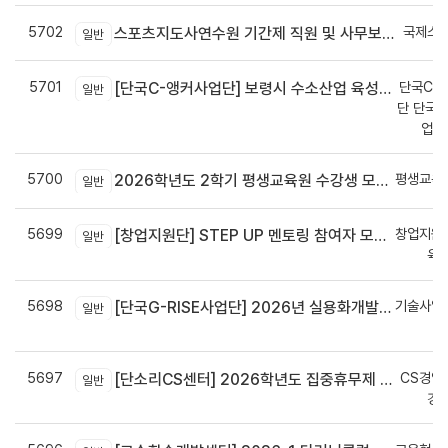
5702
국제스
스포츠지도사연수원 기간제 직원 및 사무보조원 채용 공고
일반
5701
단국C-R
[단국C-앵커사업단] 보령시 수소산업 육성을 위한 기업 지원사업 모집공고
일반
단 단국C
업지
5700
평생교육
2026학년도 2학기 평생교육원 수강생 모집안내
일반
5699
창업지원
[창업지원단] STEP UP 멘토링 참여자 모집(~7월 29일)
일반
육
5698
기술사업
[단국G-RISE사업단] 2026년 실용화개발 지원(Grant) 과제 공고_~8/14(금)까지
일반
정
5697
CS경영
[단소리CS센터] 2026학년도 집중휴무제 안내 (EMS 및 이메일 발송 접수기한 : 7/24(금) 오후 12시까지)
일반
경