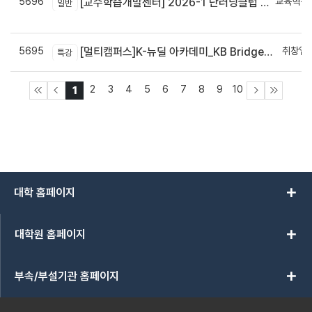
5696
교육혁신
[교수학습개발센터] 2026-1 단러닝클럽 Best Practice 공모전 결과 안내
일반
신
5695
취창업
[멀티캠퍼스]K-뉴딜 아카데미_KB Bridge 과정
특강
2
3
4
5
6
7
8
9
10
1
add
대학 홈페이지
add
대학원 홈페이지
add
부속/부설기관 홈페이지