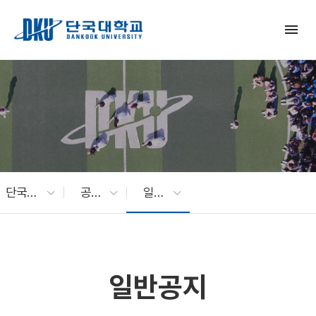
Skip to Main Content
menu
단국대 소식
공지사항
일반공지
일반공지