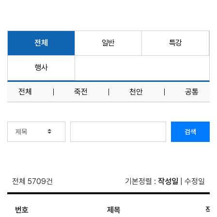
전체
일반
특강
행사
전체
죽전
천안
공통
검색
전체 5709건
기본정렬
:
작성일
|
수정일
번호
제목
작