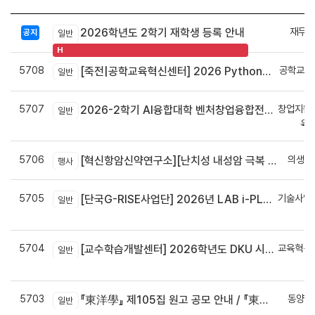
재무회
2026학년도 2학기 재학생 등록 안내
공지
일반
H
5708
공학교육
[죽전|공학교육혁신센터] 2026 Python으로 구현하는 AI 영상인식과 로봇팔 제어 프로그램 신청 안내
일반
5707
창업지원
2026-2학기 AI융합대학 벤처창업융합전공 안내
일반
육
5706
의생명
[혁신항암신약연구소][난치성 내성암 극복 차세대 신약개발 글로벌 사업단] 심포지엄 8월 24일 ~ 25일
행사
5705
기술사업
[단국G-RISE사업단] 2026년 LAB i-PLUG 프로그램 과제 공고(~10.9.(금)까지)
일반
정
5704
교육혁신
[교수학습개발센터] 2026학년도 DKU 시그니처 교수법 적용 교과목 개발 신청 안내
일반
신
5703
동양학
『東洋學』 제105집 원고 공모 안내 / 『東洋學』第105輯征稿启事 / Call for Papers : The Oriental Studies, the 105th Issue
일반