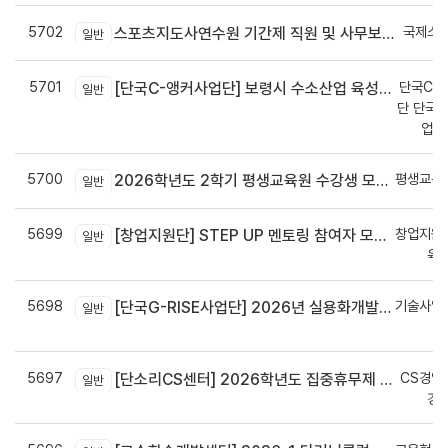
5702
국제스
스포츠지도사연수원 기간제 직원 및 사무보조원 채용 공고
일반
5701
단국C-R
[단국C-앵커사업단] 보령시 수소산업 육성을 위한 기업 지원사업 모집공고
일반
단 단국C
업지
5700
평생교육
2026학년도 2학기 평생교육원 수강생 모집안내
일반
5699
창업지원
[창업지원단] STEP UP 멘토링 참여자 모집(~7월 29일)
일반
육
5698
기술사업
[단국G-RISE사업단] 2026년 실용화개발 지원(Grant) 과제 공고_~8/14(금)까지
일반
정
5697
CS경영
[단소리CS센터] 2026학년도 집중휴무제 안내 (EMS 및 이메일 발송 접수기한 : 7/24(금) 오후 12시까지)
일반
경