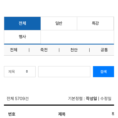
전체
일반
특강
행사
전체
죽전
천안
공통
검색
전체 5709건
기본정렬
:
작성일
|
수정일
번호
제목
작