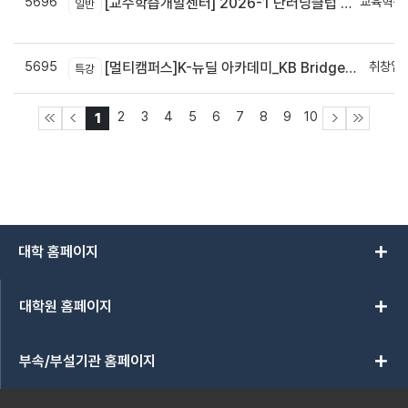
5696
교육혁신
[교수학습개발센터] 2026-1 단러닝클럽 Best Practice 공모전 결과 안내
일반
신
5695
취창업
[멀티캠퍼스]K-뉴딜 아카데미_KB Bridge 과정
특강
2
3
4
5
6
7
8
9
10
1
add
대학 홈페이지
add
대학원 홈페이지
add
부속/부설기관 홈페이지