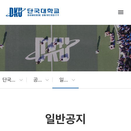
Skip to Main Content
menu
단국대 소식
공지사항
일반공지
일반공지