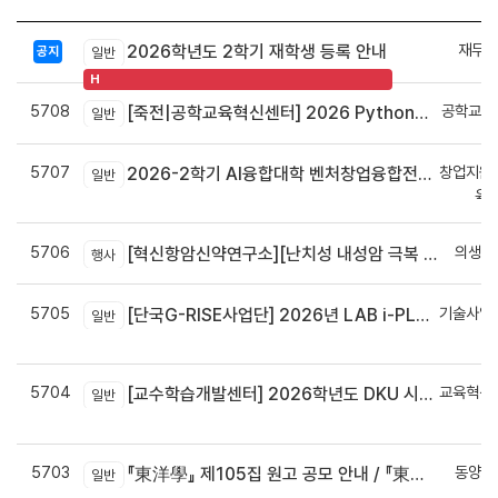
재무회
2026학년도 2학기 재학생 등록 안내
공지
일반
H
5708
공학교육
[죽전|공학교육혁신센터] 2026 Python으로 구현하는 AI 영상인식과 로봇팔 제어 프로그램 신청 안내
일반
5707
창업지원
2026-2학기 AI융합대학 벤처창업융합전공 안내
일반
육
5706
의생명
[혁신항암신약연구소][난치성 내성암 극복 차세대 신약개발 글로벌 사업단] 심포지엄 8월 24일 ~ 25일
행사
5705
기술사업
[단국G-RISE사업단] 2026년 LAB i-PLUG 프로그램 과제 공고(~10.9.(금)까지)
일반
정
5704
교육혁신
[교수학습개발센터] 2026학년도 DKU 시그니처 교수법 적용 교과목 개발 신청 안내
일반
신
5703
동양학
『東洋學』 제105집 원고 공모 안내 / 『東洋學』第105輯征稿启事 / Call for Papers : The Oriental Studies, the 105th Issue
일반