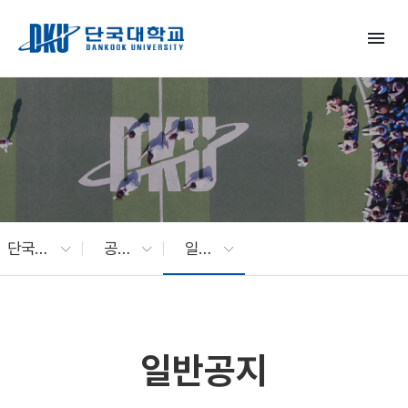
Skip to Main Content
menu
단국대 소식
공지사항
일반공지
일반공지