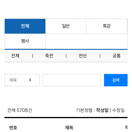
전체
일반
특강
행사
전체
죽전
천안
공통
검색
전체 5708건
기본정렬
:
작성일
|
수정일
번호
제목
작