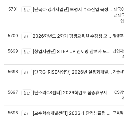
5701
단국C-R
[단국C-앵커사업단] 보령시 수소산업 육성을 위한 기업 지원사업 모집공고
일반
단 단국C
업지
5700
평생교육
2026학년도 2학기 평생교육원 수강생 모집안내
일반
5699
창업지원
[창업지원단] STEP UP 멘토링 참여자 모집(~7월 29일)
일반
육
5698
기술사업
[단국G-RISE사업단] 2026년 실용화개발 지원(Grant) 과제 공고_~8/14(금)까지
일반
정
5697
CS경영
[단소리CS센터] 2026학년도 집중휴무제 안내 (EMS 및 이메일 발송 접수기한 : 7/24(금) 오후 12시까지)
일반
경
5696
교육혁신
[교수학습개발센터] 2026-1 단러닝클럽 Best Practice 공모전 결과 안내
일반
신