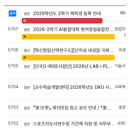
재무회
2026학년도 2학기 재학생 등록 안내
공지
일반
H
5707
창업지원
2026-2학기 AI융합대학 벤처창업융합전공 안내
일반
육
N
5706
의생명
[혁신항암신약연구소][난치성 내성암 극복 차세대 신약개발 글로벌 사업단] 심포지엄 8월 24일 ~ 25일
행사
N
5705
기술사업
[단국G-RISE사업단] 2026년 LAB i-PLUG 프로그램 과제 공고(~10.9.(금)까지)
일반
정
5704
교육혁신
[교수학습개발센터] 2026학년도 DKU 시그니처 교수법 적용 교과목 개발 신청 안내
일반
신
5703
동양학
『東洋學』 제105집 원고 공모 안내 / 『東洋學』第105輯征稿启事 / Call for Papers : The Oriental Studies, the 105th Issue
일반
5702
국제스
스포츠지도사연수원 기간제 직원 및 사무보조원 채용 공고
일반