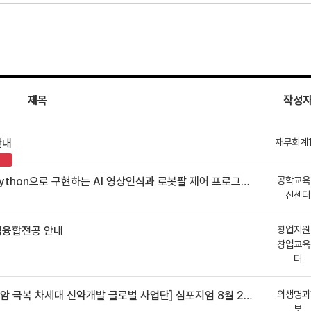
제목
작성
재무회계
안내
공학교육
hon으로 구현하는 AI 영상인식과 로봇팔 제어 프로그램 신청 안내
신센터
창업지원
업융합전공 안내
창업교육
터
의생명과
 차세대 신약개발 글로벌 사업단] 심포지엄 8월 24일 ~ 25일
부