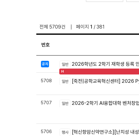
전체 5709건
페이지
1
/ 381
번호
2026학년도 2학기 재학생 등록 
공지
일반
H
5708
[죽전|공학교육혁신센터] 2026 Pyt
일반
5707
2026-2학기 AI융합대학 벤처창
일반
5706
[혁신항암신약연구소][난치성 내성암 극복
행사