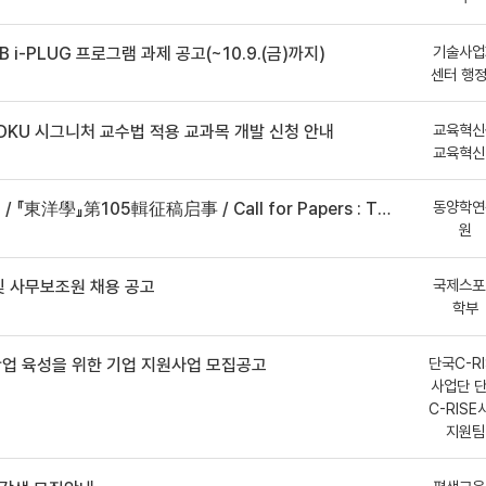
기술사업
B i-PLUG 프로그램 과제 공고(~10.9.(금)까지)
센터 행
교육혁신
DKU 시그니처 교수법 적용 교과목 개발 신청 안내
교육혁신
동양학연
事 / Call for Papers : The Oriental Studies, the 105th Issue
원
국제스포
 사무보조원 채용 공고
학부
단국C-RI
산업 육성을 위한 기업 지원사업 모집공고
사업단 
C-RISE
지원팀