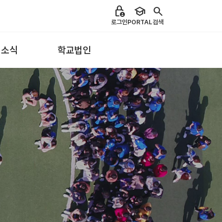
lock_person
school
search
로그인
PORTAL
검색
 소식
학교법인