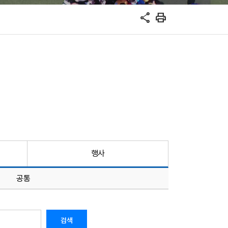
share
print
행사
공통
검색