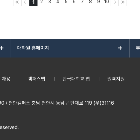
2
3
4
5
6
7
8
9
10
1
add
add
대학원 홈페이지
부
 채용
캠퍼스맵
단국대학교 앱
원격지원
 / 천안캠퍼스 충남 천안시 동남구 단대로 119 (우)31116
reserved.