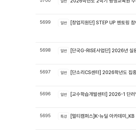
5700
2026학년도 2학기 평생교육원 
일반
5699
[창업지원단] STEP UP 멘토링 참
일반
5698
[단국G-RISE사업단] 2026년 실
일반
5697
[단소리CS센터] 2026학년도 집중휴무제 
일반
5696
[교수학습개발센터] 2026-1 단러닝
일반
5695
[멀티캠퍼스]K-뉴딜 아카데미_KB B
특강