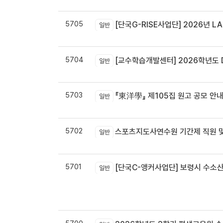
5705
[단국G-RISE사업단] 2026년 LA
일반
5704
[교수학습개발센터] 2026학년도 
일반
5703
『東洋學』 제105집 원고 공모 안내 / 『東洋學』第105輯征稿启
일반
5702
스포츠지도사연수원 기간제 직원 및
일반
5701
[단국C-앵커사업단] 보령시 수소
일반