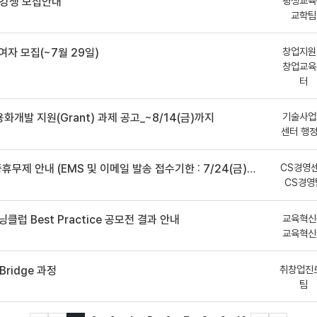
평생교육
수강생 모집안내
교학팀
창업지원
여자 모집(~7월 29일)
창업교육
터
기술사업
용화개발 지원(Grant) 과제 공고_~8/14(금)까지
센터 행
CS경영
안내 (EMS 및 이메일 발송 접수기한 : 7/24(금) 오후 12시까지)
CS경영
교육혁신
클럽 Best Practice 공모전 결과 안내
교육혁신
취창업진
ridge 과정
팀