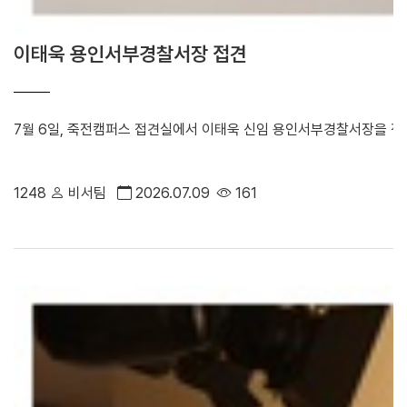
이태욱 용인서부경찰서장 접견
7월 6일, 죽전캠퍼스 접견실에서 이태욱 신임 용인서부경찰서장을 접견
1248
비서팀
2026.07.09
161