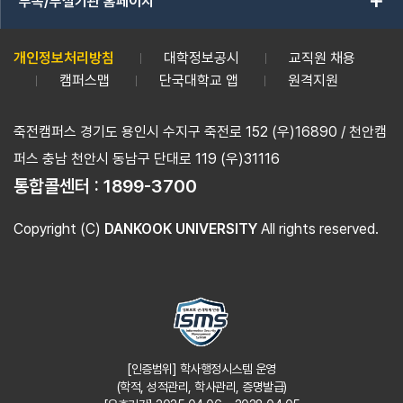
add
부속/부설기관 홈페이지
개인정보처리방침
대학정보공시
교직원 채용
캠퍼스맵
단국대학교 앱
원격지원
죽전캠퍼스 경기도 용인시 수지구 죽전로 152 (우)16890 / 천안캠
퍼스 충남 천안시 동남구 단대로 119 (우)31116
통합콜센터 :
1899-3700
Copyright (C)
DANKOOK UNIVERSITY
All rights reserved.
[인증범위] 학사행정시스템 운영
(학적, 성적관리, 학사관리, 증명발급)