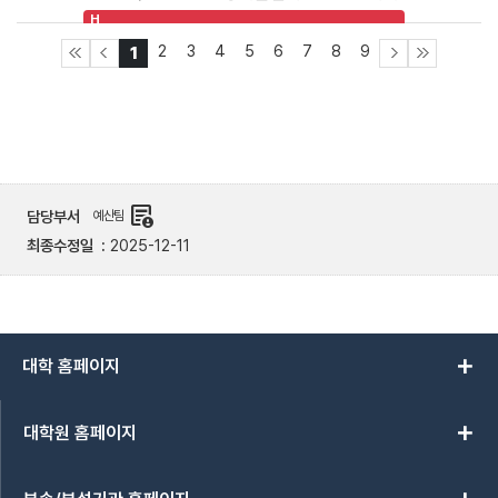
H
2
3
4
5
6
7
8
9
1
demography
담당부서
예산팀
최종수정일
2025-12-11
add
대학 홈페이지
add
대학원 홈페이지