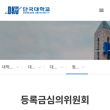
Skip to Main Content
menu
대학소개
대학현황
대학주요회의
등록금심의위원회
등록금심의위원회