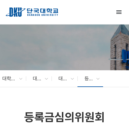
Skip to Main Content
menu
대학소개
대학현황
대학주요회의
등록금심의위원회
등록금심의위원회