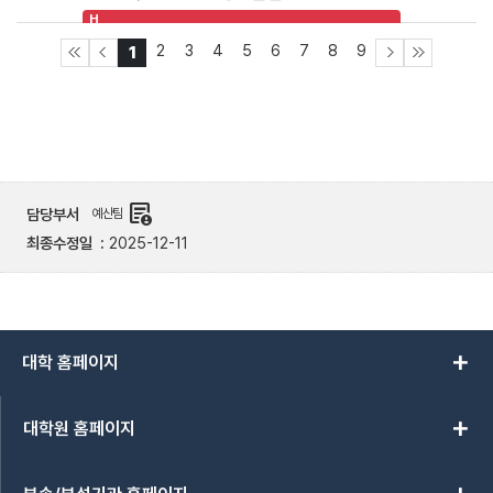
H
2
3
4
5
6
7
8
9
1
demography
담당부서
예산팀
최종수정일
2025-12-11
add
대학 홈페이지
add
대학원 홈페이지