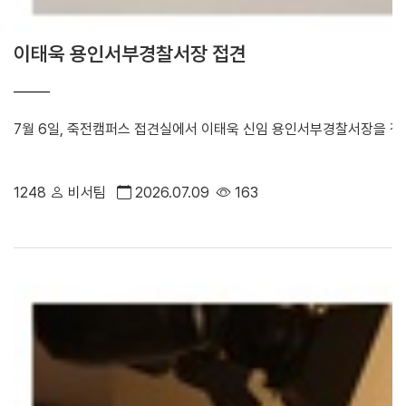
이태욱 용인서부경찰서장 접견
7월 6일, 죽전캠퍼스 접견실에서 이태욱 신임 용인서부경찰서장을 접견
1248
비서팀
2026.07.09
163