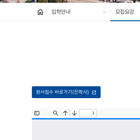
home
입학안내
모집요강
원서접수 바로가기(진학사)
open_in_new