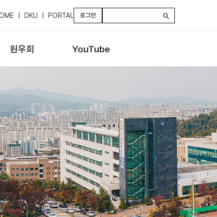
OME
DKU
PORTAL
로그인
search
원우회
YouTube