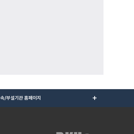
add
속/부설기관 홈페이지