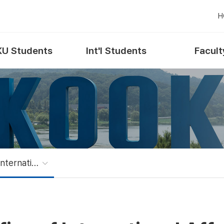
H
U Students
Int'l Students
Facult
Office of International Affairs