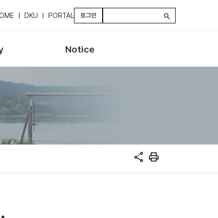
OME
DKU
PORTAL
로그인
search
y
Notice
share
print