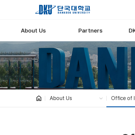
Skip to Main Content
About Us
Partners
DK
home
About Us