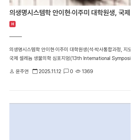
의생명시스템학 안이현·이주미 대학원생, 국제 셀레
H
의생명시스템학 안이현‧이주미 대학원생(석·박사통합과정, 지도교수 
국제 셀레늄 생물의학 심포지엄(13th International Symposium on Se
ISSBM)’에서 각각 구두 발표상(Oral Presentation Award)
윤주연
2025.11.12
0
1369
규 교수 ISSBM은 셀레늄 분야에서 4년마다 개최되는 권위 있는 
유하는 장이다. 안이현 씨와 이주미 씨는 이번 학회에서 셀레늄 독
연구 내용을 국제적으로 인정받았다. 수상자 안이현 씨는 “국제적
데, 수상까지 하게 되어 기쁘고 감사하다”고 수상 소감을 전했다. 
학생들이 이룬 성과여서 더욱 뜻깊다”며 “진지한 태도로 연구에 임
[대학뉴스 제보] 죽전 홍보팀 : 031-8005-2032~5, 천안 홍보팀 : 