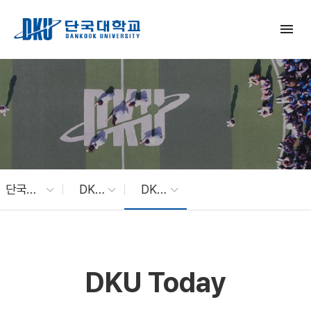
Skip to Main Content
menu
단국대 소식
DKU News
DKU Today
DKU Today