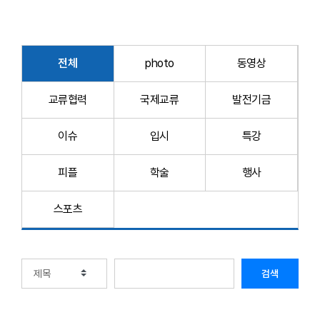
전체
photo
동영상
교류협력
국제교류
발전기금
이슈
입시
특강
피플
학술
행사
스포츠
검색