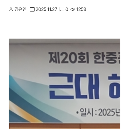
심과 호응을 이끌어냈다. △패션산업디자인전공 졸업예정자들이 ‘제
김유인
2025.11.27
0
1258
다. 김하영 양 등 졸업예정자 24명은 지도교수진(총괄 최수아·김영
창작 서사를 패션으로 풀어냈다. 올해 패션쇼는 Trace(흔적)–Pulse(
로 구성돼 변화의 흐름을 단계적으로 구현했다. ▲'흔적' 무대는 
을 열었고 ▲'박동' 무대는 브랜드 「ASIWANT(에즈아이원)」과의
했다. ▲'고요' 무대는 균형과 정적의 순간을 옷감의 자연스러운 흐
는 지점을 시각적으로 제시하며 쇼의 마지막을 장식했다. 올해 쇼는 
염'은 패턴과 프린팅을 지원하고 '에즈아이원’은 그래픽 소스와 피팅 피드
생장학회, L. Plastic Surgery, Perrier Korea, Monster
T자 런웨이와 중앙 사각 스테이지를 결합한 360도 관람형 구조로
보인 확장형 T자 런웨이와 중앙 사각 스테이지를 결합한 360도 
창작 역량과 교수진의 지도, 산업체 협력이 어우러진 결과물”이라며
미 있는 무대였다”고 말했다. ○제22회 졸업패션쇼 현장 사진 [대학뉴스 
천안 홍보팀 : 041-550-1061