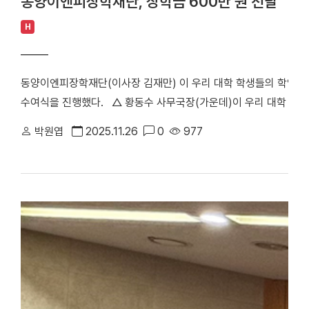
동양이엔피장학재단, 장학금 600만 원 전달
H
동양이엔피장학재단(이사장 김재만) 이 우리 대학 학생들의 학업 지
수여식을 진행했다. ​ △ 황동수 사무국장(가운데)이 우리 대학 
지난 6일(목) 13시 30분 죽전캠퍼스 혜당관 419호 회의실에서 
박원엽
2025.11.26
0
977
팀장을 비롯해 동양이엔피 황동수 사무국장, 지병옥 인사총무그룹 수
인 본교 동문 2명이 함께 자리해 후배 학생들을 격려했다. 이번 장
됐으며 김승현 군(화학공학과 3학년)과 박소희 양(전자전기공학부 4학
힘이 되는 장학금을 받게 되어 감사하다”며 “앞으로도 학업과 진로
사무국장은 “동양이엔피장학재단의 장학금은 단순한 재정적 지원을 
음”이라며 “장학생들이 학업에 더욱 매진해 앞으로 사회와 산업 발
한편, 동양이엔피장학재단은 미래 산업을 이끌 이공계 인재 양성을 
을 지원하고 있다. 동양이엔피는 1987년에 설립된 글로벌 SMP
을 생산한다. [대학뉴스 제보] 죽전 홍보팀 : 031-8005-2032~5, 