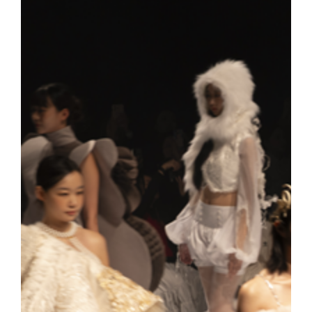
기 프로그램 외 공동 교육 프로그램 개발 ▲e스포츠·스포츠경영·디자
중국 상하이리다대학(Shanghai Lida University), 학ㆍ석 
문단은 지난달 17일(월) 죽전캠퍼스 범정관에서 김재일 대외부총장 
현황을 소개하고 향후 협력 방향을 논의했다. ​​​​​​​​​​​​​​​​​​​​​​​​​​​
있다. 간담회에서 양 대학은 ▲학·석 연계과정 공동 운영 ▲전문대
학위·합작교육) 추진 ▲방학·계절학기 단기연수 프로그램 운영 등 
학연맹 네트워크를 활용한 국제교류 프로그램 개발 가능성도 함께 
북경북방투자그룹 산하의 사립대학으로 전문대학과 학부과정을 운영
가진 교육·연구 역량을 기반으로 중국·대만 대학과의 협력을 확대해
적인 교육 프로그램을 지속적으로 발굴·운영해 국제교류를 더욱 활성
홍보팀 : 031-8005-2032~5, 천안 홍보팀 : 041-550-1061