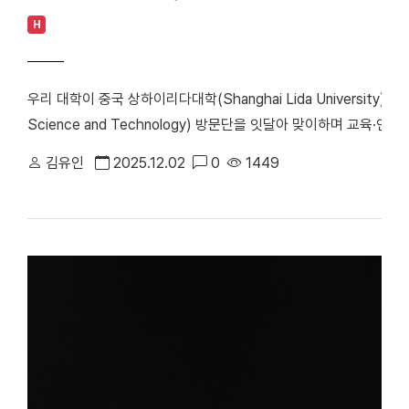
H
우리 대학이 중국 상하이리다대학(Shanghai Lida University)과 
Science and Technology) 방문단을 잇달아 맞이하며 교육·
달 17일(월)과 24일(월) 죽전캠퍼스를 방문해 학·석사 연계과정,
김유인
2025.12.02
0
1449
력 방안을 논의했다. ■ 대만 용화과학기술대학(Lunghwa University 
미디어 기반 교류 확대 논의 대만 용화과학기술대학 방문단은 지난달
총장을 예방하고 기존 교류 현황을 점검하는 한편 전공별 협력 확대 방안을 논의했다. ​​​​​
이 우리 대학 관계자들과 기념 촬영을 하고 있다. 간담회에는 김재
장, 최원재 교수(디자인학부), 벤자민 앵글 교수(프리무스국제대학)
다. 용화과학기술대에서는 Yang, An-Doo(양안두) 총장 특별보좌, Hu
Li(예모리) 인문·디자인대학장을 비롯해 멀티미디어게임과·관광레저
석했다. 용화과학기술대학은 전자·전기 공학과 멀티미디어·게임 개
은 현재까지 전자전기공학 분야 단기연수 프로그램을 두 차례 운영해 
명의 학생 파견이 예정돼 있다. 이번 회의에서는 기존 공과대학 중