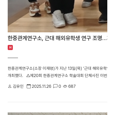
한중관계연구소, 근대 해외유학생 연구 조명…제2
H
한중관계연구소(소장 이재령)가 지난 13일(목) ‘근대 해외유학인물
개최했다. △제20회 한중관계연구소 학술대회 단체사진 이번 학
들의 근대 학문 수용과 사회적 역할을 재조명했다. 성주현 교수(경
김유인
2025.11.26
0
687
회진출」을 통해 1880년대부터 시작된 재일 유학생 연구가 300
그동안 진행된 연구를 시기·주제·지역별로 체계화한 목록집과 종합
(한남대)는 「한말~일제하 조선유학생 연구현황과 과제」를 주제로 일
유학생 관련 사료가 풍부하다고 소개하며 최근 연구가 지성사·문화사