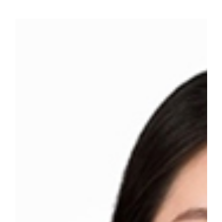
글로벌 진출 전략 등을 폭넓게 소개하며 현실적인 조언들을 전했다. 
시대에는 자격증 취득, 외국어 공부 등 스펙 쌓기 만으로는 경쟁력이
해 상상력을 키우고 이를 바탕으로 구체적인 꿈을 설계해야 한다"고
하고 있다. 강연 직후에는 금융·투자업계 진출 전략과 창업 관련 
개인적인 질의응답을 이어가는 등 높은 관심을 보였다. 임수경 DK
스 학생들이 모험가적 시각을 갖고 스스로 좋아하는 일을 찾아가는 데
DKU아너스는 우리 대학이 운영하는 리더십 양성 프로그램으로 동
다. 다음 행사는 오는 12월 5일(금) 혜당관 학생극장 및 로비에서 
회)이다. #단국대 #DKU아너스센터 #특강 #김대홍 #동문특강 #
031-8005-2032~5, 천안 홍보팀 : 041-550-1061