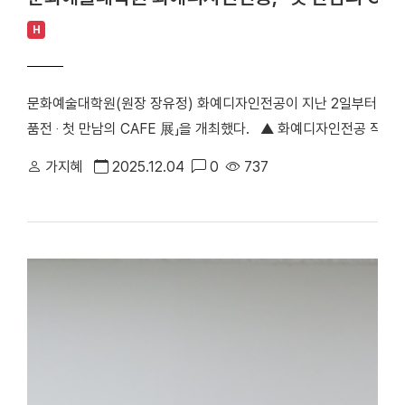
H
문화예술대학원(원장 장유정) 화예디자인전공이 지난 2일부터 4일까
품전 ‧ 첫 만남의 CAFE 展」을 개최했다. ​ ​ ▲ 화예디자인전공 
CAFE’라는 주제로 *Creative(창의적)·Art(예술)·Floral(꽃)·
가지혜
2025.12.04
0
737
이 참여해 20여 점의 작품을 선보였다. 유리 등 다양한 오브제를
큰 호응을 얻었다. 문영란 주임교수는 “현대 사회는 모든 분야가 A
용하고 있습니다. 그러나 AI는 결국 인간의 손과 감성을 거쳐야 비
이 지닌 감정과 창의성을 담아낸 화예디자인 석사생들의 성과를 보여준
대 #문화예술대학원 #화예디자인전공 #작품전 [대학뉴스 제보] 죽전 홍보
041-550-1061