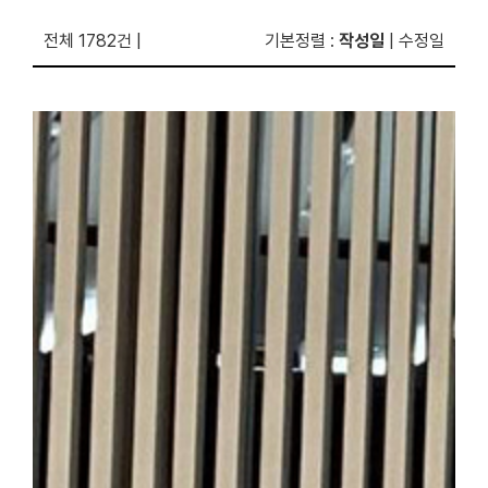
전체 1782건
|
기본정렬
:
작성일
|
수정일