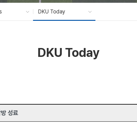
s
DKU Today
DKU Today
탐방 성료