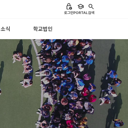
lock_person
school
search
로그인
PORTAL
검색
 소식
학교법인