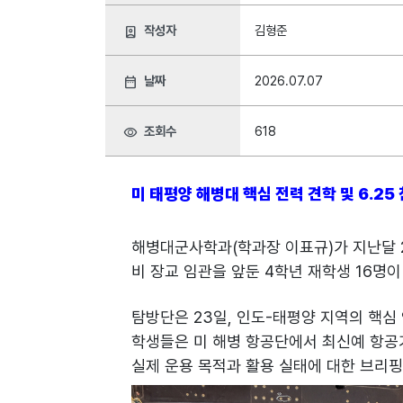
작성자
김형준
person_book
날짜
2026.07.07
date_range
조회수
618
visibility
미 태평양 해병대 핵심 전력 견학 및 6.25
해병대군사학과(학과장 이표규)가 지난달 2
비 장교 임관을 앞둔 4학년 재학생 16명
탐방단은 23일, 인도-태평양 지역의 핵심
학생들은 미 해병 항공단에서 최신예 항공기
실제 운용 목적과 활용 실태에 대한 브리핑