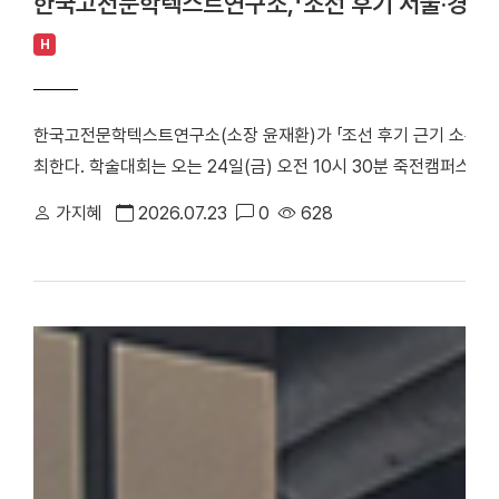
한국고전문학텍스트연구소,「조선 후기 서울·경기 
H
한국고전문학텍스트연구소(소장 윤재환)가 「조선 후기 근기 소론 계
최한다. 학술대회는 오는 24일(금) 오전 10시 30분 죽전캠퍼스 
당정치의 주요 정치 세력으로, 현실적인 개혁과 유연한 정치를 지향
가지혜
2026.07.23
0
628
후기 서울 및 경기 지역에 거주한 소론 계열 문인들의 시문학을 통
창작 경향을 심층적으로 조명한다. △ 한국고전문학텍스트연구소「조
스터 학술대회는 1부 세션과 2부 세션으로 진행된다. 1부 세션에
론 형성기 문인의 전개와 문학론」을 발표·토론한다. △유진희 연구교
반 소론계 관료 문인의 시문학」을 발표·토론한다. 2부 세션에서는 
문학 이론」으로 시작된다. 이어 △유명석 연구교수(단국대)와 송혁기
시문학」을 발표·토론한다. △박희인 연구교수(단국대)와 김민학 교수
관과 시적 지향」을 발표·토론한다. △채지수 연구교수(단국대)와 이
이씨 문인들의 문학론과 한시」를 발표·토론한다. △이황진 교수(단국