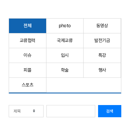
전체
photo
동영상
교류협력
국제교류
발전기금
이슈
입시
특강
피플
학술
행사
스포츠
검색