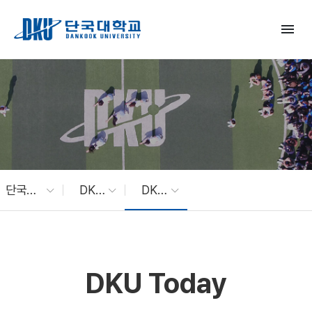
Skip to Main Content
menu
단국대 소식
DKU News
DKU Today
DKU Today