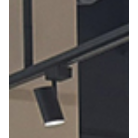
론계 문인의 문학론과 한시」를 발표·토론한다. 윤재환 소장은 "소
후기 한시 연구의 지평을 넓히고, 근기 문단의 문학적 성격을 종합