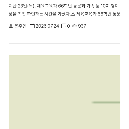
지난 23일(목), 체육교육과 66학번 동문과 가족 등 10여 명이 
상을 직접 확인하는 시간을 가졌다.△ 체육교육과 66학번 동문과 
천안부총장의 주도로 진행된 이번 ‘체육교육과 66학번 동기회 모교
윤주연
2026.07.24
0
937
러보며 모교의 발전상을 확인하고 동기 간 우애를 다지기 위해 마련됐
동 캠퍼스에서 학업을 이어온 만큼, 천안캠퍼스를 처음 찾은 이번 방
학의 주요 시설을 둘러봤다. 최종진 전 천안부총장은 “과거 한남
방문해 웅장해진 규모와 훌륭한 인프라를 직접 둘러보며 큰 놀라움을
재 모습을 눈으로 확인하며 동문으로서 깊은 자긍심과 자랑스러움을
에 위치한 '88 서울올림픽 스포츠과학 학술대회 기념관'을 둘러보고 
올림픽의 스포츠과학 학술대회가 개최됐던 천안캠퍼스 체육관을 시작
봤다. 캠퍼스 투어 이후에는 학생 식당인 ‘1947_commons’로 
'1947_commons'에서 오찬을 함께하며 옛 추억을 되새겼다. 한편
주년 기념 모금 캠페인」을 본격적으로 전개하고 있다. 이번 시니어
80주년을 향한 동문 사회의 관심과 결속력을 한층 더 끌어올리는 