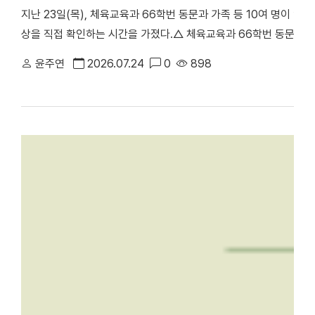
지난 23일(목), 체육교육과 66학번 동문과 가족 등 10여 명이 
상을 직접 확인하는 시간을 가졌다.△ 체육교육과 66학번 동문과 
천안부총장의 주도로 진행된 이번 ‘체육교육과 66학번 동기회 모교
윤주연
2026.07.24
0
898
러보며 모교의 발전상을 확인하고 동기 간 우애를 다지기 위해 마련됐
동 캠퍼스에서 학업을 이어온 만큼, 천안캠퍼스를 처음 찾은 이번 방
학의 주요 시설을 둘러봤다. 최종진 전 천안부총장은 “과거 한남
방문해 웅장해진 규모와 훌륭한 인프라를 직접 둘러보며 큰 놀라움을
재 모습을 눈으로 확인하며 동문으로서 깊은 자긍심과 자랑스러움을
에 위치한 '88 서울올림픽 스포츠과학 학술대회 기념관'을 둘러보고 
올림픽의 스포츠과학 학술대회가 개최됐던 천안캠퍼스 체육관을 시작
봤다. 캠퍼스 투어 이후에는 학생 식당인 ‘1947_commons’로 
'1947_commons'에서 오찬을 함께하며 옛 추억을 되새겼다. 한편
주년 기념 모금 캠페인」을 본격적으로 전개하고 있다. 이번 시니어
80주년을 향한 동문 사회의 관심과 결속력을 한층 더 끌어올리는 