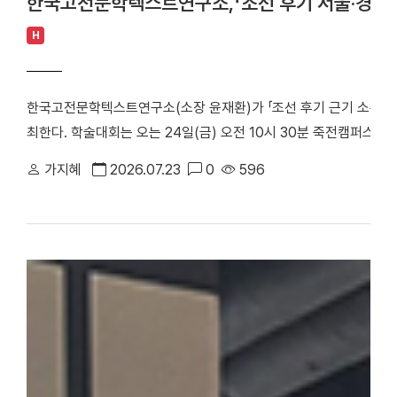
한국고전문학텍스트연구소,「조선 후기 서울·경기 
H
한국고전문학텍스트연구소(소장 윤재환)가 「조선 후기 근기 소론 계
최한다. 학술대회는 오는 24일(금) 오전 10시 30분 죽전캠퍼스 
당정치의 주요 정치 세력으로, 현실적인 개혁과 유연한 정치를 지향
가지혜
2026.07.23
0
596
후기 서울 및 경기 지역에 거주한 소론 계열 문인들의 시문학을 통
창작 경향을 심층적으로 조명한다. △ 한국고전문학텍스트연구소「조
스터 학술대회는 1부 세션과 2부 세션으로 진행된다. 1부 세션에
론 형성기 문인의 전개와 문학론」을 발표·토론한다. △유진희 연구교
반 소론계 관료 문인의 시문학」을 발표·토론한다. 2부 세션에서는 
문학 이론」으로 시작된다. 이어 △유명석 연구교수(단국대)와 송혁기
시문학」을 발표·토론한다. △박희인 연구교수(단국대)와 김민학 교수
관과 시적 지향」을 발표·토론한다. △채지수 연구교수(단국대)와 이
이씨 문인들의 문학론과 한시」를 발표·토론한다. △이황진 교수(단국