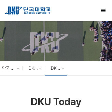
Skip to Main Content
menu
단국대 소식
DKU News
DKU Today
DKU Today