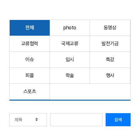
전체
photo
동영상
교류협력
국제교류
발전기금
이슈
입시
특강
피플
학술
행사
스포츠
검색