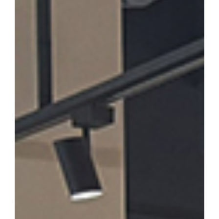
론계 문인의 문학론과 한시」를 발표·토론한다. 윤재환 소장은 "소
후기 한시 연구의 지평을 넓히고, 근기 문단의 문학적 성격을 종합