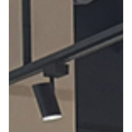
론계 문인의 문학론과 한시」를 발표·토론한다. 윤재환 소장은 "소
후기 한시 연구의 지평을 넓히고, 근기 문단의 문학적 성격을 종합