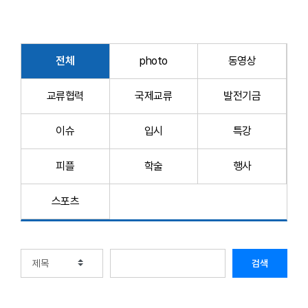
전체
photo
동영상
교류협력
국제교류
발전기금
이슈
입시
특강
피플
학술
행사
스포츠
검색