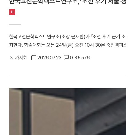
한국고전문학텍스트연구소,「조선 후기 서울·경기 
H
한국고전문학텍스트연구소(소장 윤재환)가 「조선 후기 근기 소론 계
최한다. 학술대회는 오는 24일(금) 오전 10시 30분 죽전캠퍼스 
당정치의 주요 정치 세력으로, 현실적인 개혁과 유연한 정치를 지향
가지혜
2026.07.23
0
576
후기 서울 및 경기 지역에 거주한 소론 계열 문인들의 시문학을 통
창작 경향을 심층적으로 조명한다. △ 한국고전문학텍스트연구소「조
스터 학술대회는 1부 세션과 2부 세션으로 진행된다. 1부 세션에
론 형성기 문인의 전개와 문학론」을 발표·토론한다. △유진희 연구교
반 소론계 관료 문인의 시문학」을 발표·토론한다. 2부 세션에서는 
문학 이론」으로 시작된다. 이어 △유명석 연구교수(단국대)와 송혁기
시문학」을 발표·토론한다. △박희인 연구교수(단국대)와 김민학 교수
관과 시적 지향」을 발표·토론한다. △채지수 연구교수(단국대)와 이
이씨 문인들의 문학론과 한시」를 발표·토론한다. △이황진 교수(단국