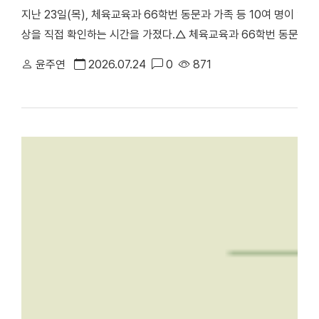
지난 23일(목), 체육교육과 66학번 동문과 가족 등 10여 명이 
상을 직접 확인하는 시간을 가졌다.△ 체육교육과 66학번 동문과 
천안부총장의 주도로 진행된 이번 ‘체육교육과 66학번 동기회 모교
윤주연
2026.07.24
0
871
러보며 모교의 발전상을 확인하고 동기 간 우애를 다지기 위해 마련됐
동 캠퍼스에서 학업을 이어온 만큼, 천안캠퍼스를 처음 찾은 이번 방
학의 주요 시설을 둘러봤다. 최종진 전 천안부총장은 “과거 한남
방문해 웅장해진 규모와 훌륭한 인프라를 직접 둘러보며 큰 놀라움을
재 모습을 눈으로 확인하며 동문으로서 깊은 자긍심과 자랑스러움을
에 위치한 '88 서울올림픽 스포츠과학 학술대회 기념관'을 둘러보고 
올림픽의 스포츠과학 학술대회가 개최됐던 천안캠퍼스 체육관을 시작
봤다. 캠퍼스 투어 이후에는 학생 식당인 ‘1947_commons’로 
'1947_commons'에서 오찬을 함께하며 옛 추억을 되새겼다. 한편
주년 기념 모금 캠페인」을 본격적으로 전개하고 있다. 이번 시니어
80주년을 향한 동문 사회의 관심과 결속력을 한층 더 끌어올리는 