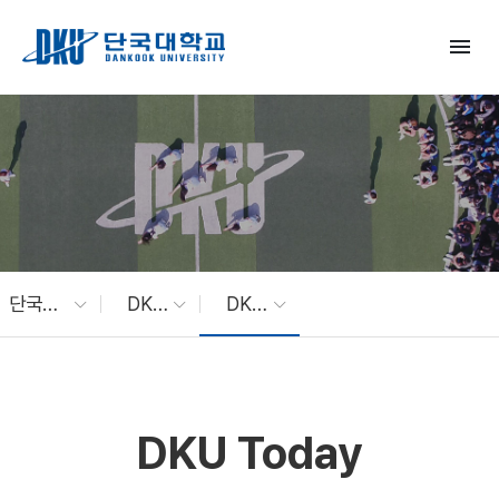
Skip to Main Content
menu
단국대 소식
DKU News
DKU Today
DKU Today