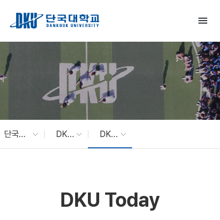
Skip to Main Content
menu
단국대 소식
DKU News
DKU Today
DKU Today