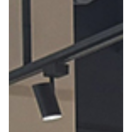
론계 문인의 문학론과 한시」를 발표·토론한다. 윤재환 소장은 "소
후기 한시 연구의 지평을 넓히고, 근기 문단의 문학적 성격을 종합