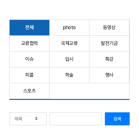
전체
photo
동영상
교류협력
국제교류
발전기금
이슈
입시
특강
피플
학술
행사
스포츠
검색