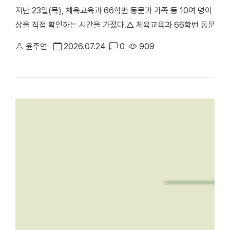
지난 23일(목), 체육교육과 66학번 동문과 가족 등 10여 명이 
상을 직접 확인하는 시간을 가졌다.△ 체육교육과 66학번 동문과 
천안부총장의 주도로 진행된 이번 ‘체육교육과 66학번 동기회 모교
윤주연
2026.07.24
0
909
러보며 모교의 발전상을 확인하고 동기 간 우애를 다지기 위해 마련됐
동 캠퍼스에서 학업을 이어온 만큼, 천안캠퍼스를 처음 찾은 이번 방
학의 주요 시설을 둘러봤다. 최종진 전 천안부총장은 “과거 한남
방문해 웅장해진 규모와 훌륭한 인프라를 직접 둘러보며 큰 놀라움을
재 모습을 눈으로 확인하며 동문으로서 깊은 자긍심과 자랑스러움을
에 위치한 '88 서울올림픽 스포츠과학 학술대회 기념관'을 둘러보고 
올림픽의 스포츠과학 학술대회가 개최됐던 천안캠퍼스 체육관을 시작
봤다. 캠퍼스 투어 이후에는 학생 식당인 ‘1947_commons’로 
'1947_commons'에서 오찬을 함께하며 옛 추억을 되새겼다. 한편
주년 기념 모금 캠페인」을 본격적으로 전개하고 있다. 이번 시니어
80주년을 향한 동문 사회의 관심과 결속력을 한층 더 끌어올리는 