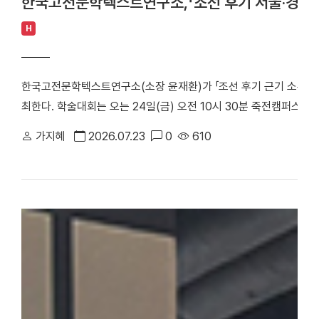
한국고전문학텍스트연구소,「조선 후기 서울·경기 
H
한국고전문학텍스트연구소(소장 윤재환)가 「조선 후기 근기 소론 계
최한다. 학술대회는 오는 24일(금) 오전 10시 30분 죽전캠퍼스 
당정치의 주요 정치 세력으로, 현실적인 개혁과 유연한 정치를 지향
가지혜
2026.07.23
0
610
후기 서울 및 경기 지역에 거주한 소론 계열 문인들의 시문학을 통
창작 경향을 심층적으로 조명한다. △ 한국고전문학텍스트연구소「조
스터 학술대회는 1부 세션과 2부 세션으로 진행된다. 1부 세션에
론 형성기 문인의 전개와 문학론」을 발표·토론한다. △유진희 연구교
반 소론계 관료 문인의 시문학」을 발표·토론한다. 2부 세션에서는 
문학 이론」으로 시작된다. 이어 △유명석 연구교수(단국대)와 송혁기
시문학」을 발표·토론한다. △박희인 연구교수(단국대)와 김민학 교수
관과 시적 지향」을 발표·토론한다. △채지수 연구교수(단국대)와 이
이씨 문인들의 문학론과 한시」를 발표·토론한다. △이황진 교수(단국