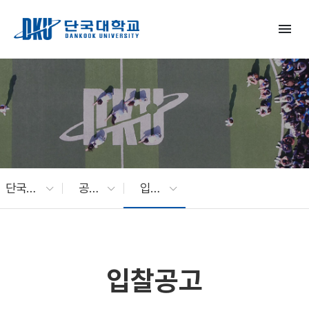
Skip to Main Content
menu
단국대 소식
공지사항
입찰공고
입찰공고