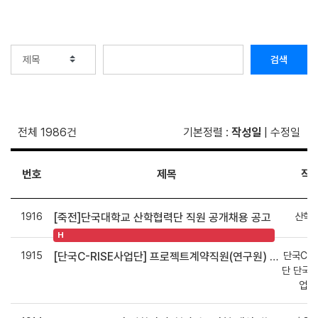
검색
전체 1986건
기본정렬
:
작성일
|
수정일
번호
제목
작
1916
산학
[죽전]단국대학교 산학협력단 직원 공개채용 공고
H
1915
단국C-R
[단국C-RISE사업단] 프로젝트계약직원(연구원) 채용(천안캠퍼스)
단 단국C
업지