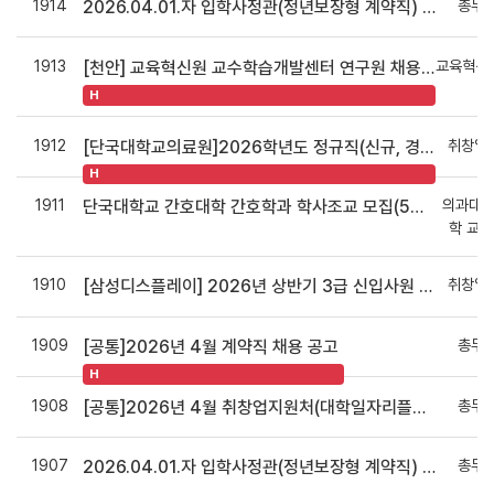
1914
총무
2026.04.01.자 입학사정관(정년보장형 계약직) 최종 합격자 발표
1913
교육혁신
[천안] 교육혁신원 교수학습개발센터 연구원 채용 공고(연장)
신
H
1912
취창업
[단국대학교의료원]2026학년도 정규직(신규, 경력) 사무원(홍보) 채용 공고
H
1911
의과대학
단국대학교 간호대학 간호학과 학사조교 모집(5월 1일자 임용)
학 교
1910
취창업
[삼성디스플레이] 2026년 상반기 3급 신입사원 채용
1909
총무
[공통]2026년 4월 계약직 채용 공고
H
1908
총무
[공통]2026년 4월 취창업지원처(대학일자리플러스센터 포함) 계약직 채용 공고
1907
총무
2026.04.01.자 입학사정관(정년보장형 계약직) 채용 AI역량검사, 면접 안내