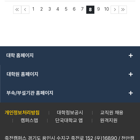
1
2
3
4
5
6
7
9
10
8
add
대학 홈페이지
add
대학원 홈페이지
add
부속/부설기관 홈페이지
개인정보처리방침
대학정보공시
교직원 채용
캠퍼스맵
단국대학교 앱
원격지원
죽전캠퍼스 경기도 용인시 수지구 죽전로 152 (우)16890 / 천안캠