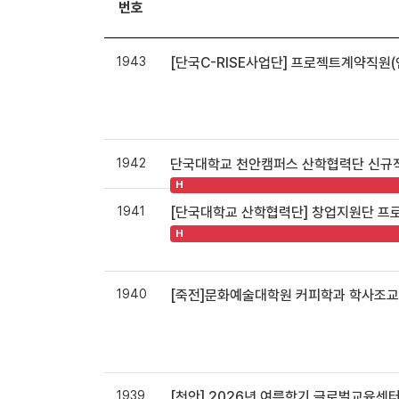
번호
1943
[단국C-RISE사업단] 프로젝트계약직원(
1942
단국대학교 천안캠퍼스 산학협력단 신규직원 채
H
1941
[단국대학교 산학협력단] 창업지원단 프로
H
1940
[죽전]문화예술대학원 커피학과 학사조교 채
1939
[천안] 2026년 여름학기 글로벌교육센터