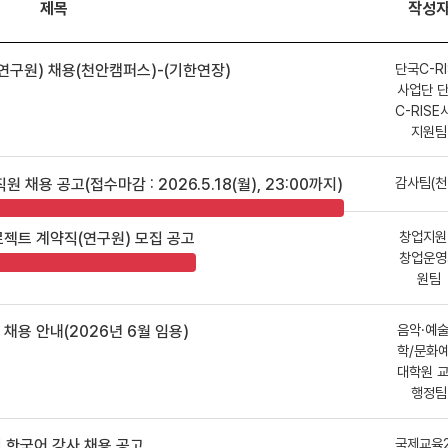
제목
작성
단국C-RI
연구원) 채용(천안캠퍼스)-(기한연장)
사업단 
C-RISE
지원팀
감사팀(천
용 공고(접수마감 : 2026.5.18(월), 23:00까지)
창업지원
젝트 계약직(연구원) 모집 공고
창업운영
원팀
음악·예
용 안내(2026년 6월 임용)
학/문화
대학원 
행정팀
국제교육
 한국어 강사 채용 공고