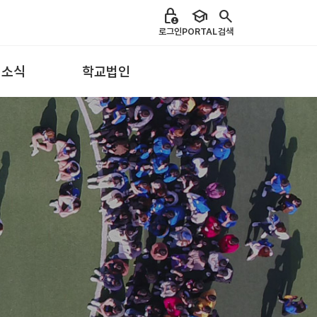
lock_person
school
search
로그인
PORTAL
검색
 소식
학교법인