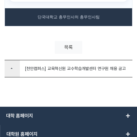
단국대학교 총무인사처 총무인사팀
목록
arrow_drop_up
[천안캠퍼스] 교육혁신원 교수학습개발센터 연구원 채용 공고
add
대학 홈페이지
add
대학원 홈페이지