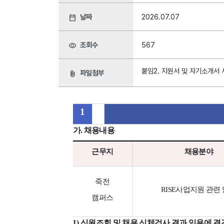
날짜
2026.07.07
date_range
조회수
567
visibility
붙임2. 지원서 및 자기소개서 
파일첨부
attach_file
1
가
.
채용내용
근무지
채용분야
죽전
RISE
사업지원 관련
캠퍼스
1)
신원조회 및 채용 신체검사 결과 임용에 결