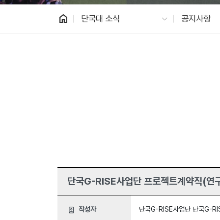
home
단국대 소식
공지사항
단국G-RISE사업단 프로젝트계약직(연구
작성자
단국G-RISE사업단 단국G-R
person_book