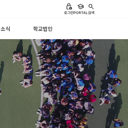
lock_person
school
search
로그인
PORTAL
검색
 소식
학교법인