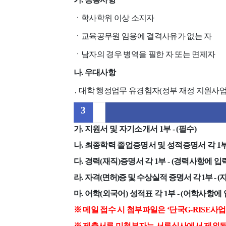
ㆍ학사학위 이상 소지자
ㆍ교육공무원 임용에 결격사유가 없는 자
ㆍ남자의 경우 병역을 필한 자 또는 면제자
나
.
우대사항
․
대학 행정업무 유경험자
(
정부 재정 지원사업
3
가
.
지원서 및 자기소개서
1
부
- (
필수
)
나
.
최종학력 졸업증명서 및 성적증명서 각
1
다
.
경력
(
재직
)
증명서 각
1
부
- (
경력사항에 입
라
.
자격
(
면허
)
증 및 수상실적 증명서 각
1
부
- (
자
마
.
어학
(
외국어
)
성적표 각
1
부
- (
어학사항에 
※
메일 접수 시 첨부파일은
‘
단국
G-RISE
사업
※
제출서류 미첨부자는 서류심사에서 제외