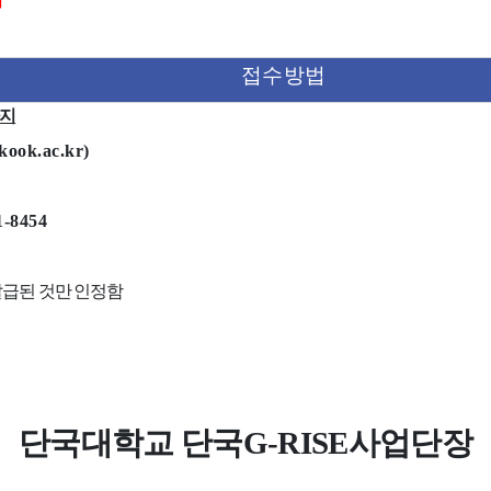
접수방법
지
ook.ac.kr
)
1-8454
발급된 것만 인정함
단국대학교 단국
G-RISE
사업단장