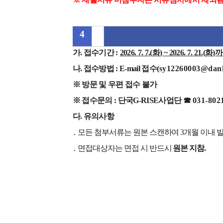
4
가
.
접수기간
:
2026. 7. 7.(
화
) ~ 2026. 7. 21.(
화
)
까
나
.
접수방법
: E-mail
접수
(
sy12260003@dank
※
방문 및 우편 접수 불가
※
접수문의
:
단국
G-RISE
사업단
☎
031-802
다
.
유의사항
․
모든 첨부서류는 원본 스캔하여
3
개월 이내 
․
면접대상자는 면접 시 반드시
원본 지참
.