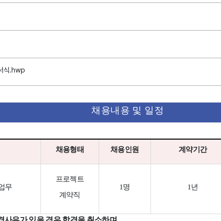
서식.hwp
채용내용 및 일정
채용형태
채용인원
계약기간
프로젝트
 업무
1
명
1
년
계약직
격사유가 있을 경우 합격을 취소하며
,