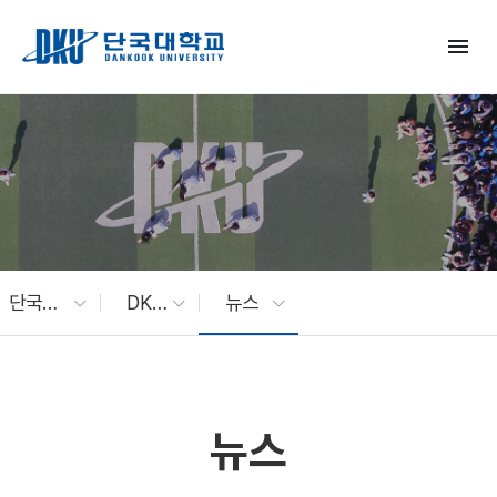
Skip to Main Content
menu
단국대 소식
DKU News
뉴스
뉴스