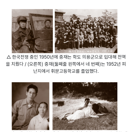
△ 한국전쟁 중인 1950년에 중재는 학도 의용군으로 입대해 전역
을 치뤘다 / (오른쪽) 중재(둘째줄 왼쪽에서 네 번째)는 1952년 피
난지에서 휘문고등학교를 졸업했다.