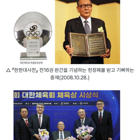
△ 『한한대사전』 전16권 완간을 기념하는 헌정패를 받고 기뻐하는
중재(2008.10.28.)