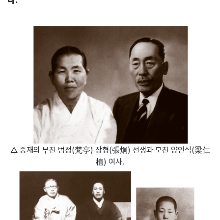
△ 중재의 부친 범정(梵亭) 장형(張炯) 선생과 모친 양인식(梁仁
植) 여사.