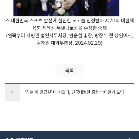
△ 대한민국 스포츠 발전에 헌신한 노고를 인정받아 제70회 대한체
육회 체육상 특별공로상을 수장한 중재
(왼쪽부터 차병권 법인사무처장, 안순철 총장, 방장식 전 상임이사,
김재일 대외부총장, 2024.02.29)
목록
arrow_drop_up
‘하늘 위 응급실’ 더 커졌다, 단국대병원 중형 닥터헬기 도입