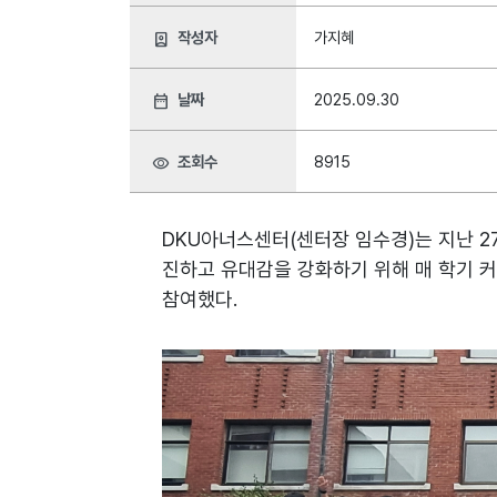
작성자
가지혜
person_book
날짜
2025.09.30
date_range
조회수
8915
visibility
DKU아너스센터(센터장 임수경)는 지난 2
진하고 유대감을 강화하기 위해 매 학기 커
참여했다.