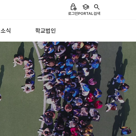
lock_person
school
search
로그인
PORTAL
검색
 소식
학교법인