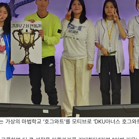
 가상의 마법학교 ‘호그와트’를 모티브로 ‘DKU아너스 호그와