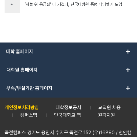
arrow_drop_up
‘하늘 위 응급실’ 더 커졌다, 단국대병원 중형 닥터헬기 도입
add
대학 홈페이지
add
대학원 홈페이지
add
부속/부설기관 홈페이지
개인정보처리방침
대학정보공시
교직원 채용
캠퍼스맵
단국대학교 앱
원격지원
죽전캠퍼스 경기도 용인시 수지구 죽전로 152 (우)16890 / 천안캠