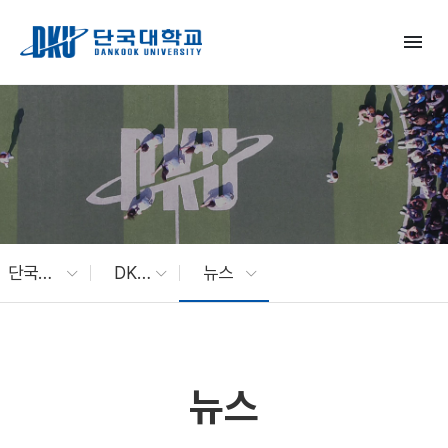
Skip to Main Content
menu
단국대 소식
DKU News
뉴스
뉴스