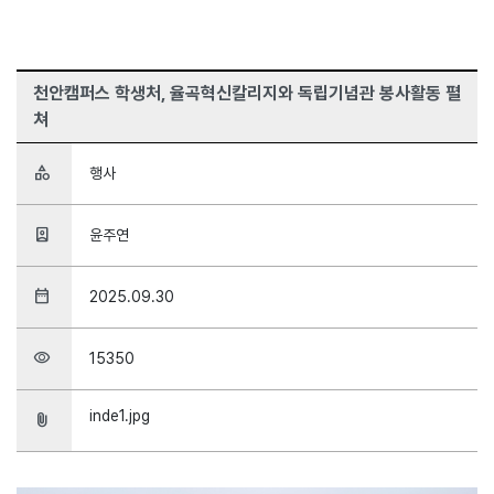
천안캠퍼스 학생처, 율곡혁신칼리지와 독립기념관 봉사활동 펼
쳐
category
행사
person_book
윤주연
date_range
2025.09.30
visibility
15350
inde1.jpg
attach_file